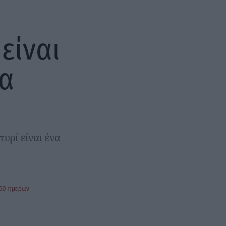
 είναι
ρα
υρί είναι ένα
360 ημερών