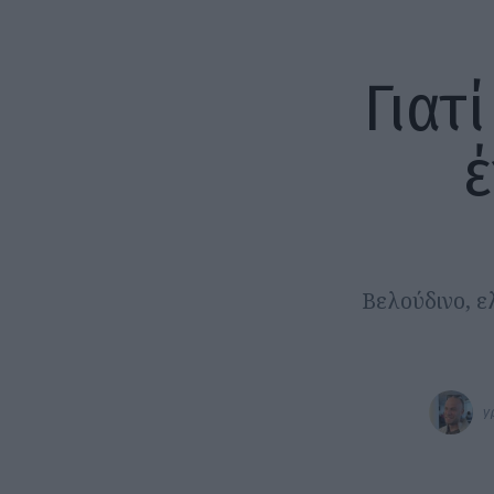
Γιατί
έ
Βελούδινο, ε
γ