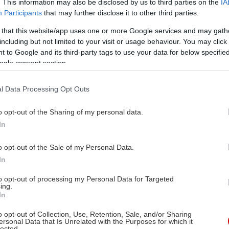
. This information may also be disclosed by us to third parties on the
IA
Participants
that may further disclose it to other third parties.
 that this website/app uses one or more Google services and may gath
including but not limited to your visit or usage behaviour. You may click 
 to Google and its third-party tags to use your data for below specifi
ogle consent section.
l Data Processing Opt Outs
o opt-out of the Sharing of my personal data.
In
o opt-out of the Sale of my Personal Data.
In
to opt-out of processing my Personal Data for Targeted
ing.
In
o opt-out of Collection, Use, Retention, Sale, and/or Sharing
ersonal Data that Is Unrelated with the Purposes for which it
lected.