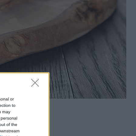
sonal or
ection to
ou may
 personal
out of the
 downstream