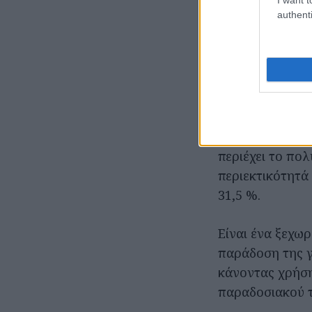
προϊόντος που –
authenti
του γεύση και π
Τυρένια ιστορ
Το Ξύγαλο Σητε
με χρώμα λευκό
πληθωρική του 
περιέχει το πολ
περιεκτικότητά 
31,5 %.
Είναι ένα ξεχω
παράδοση της γ
κάνοντας χρήση
παραδοσιακού τ