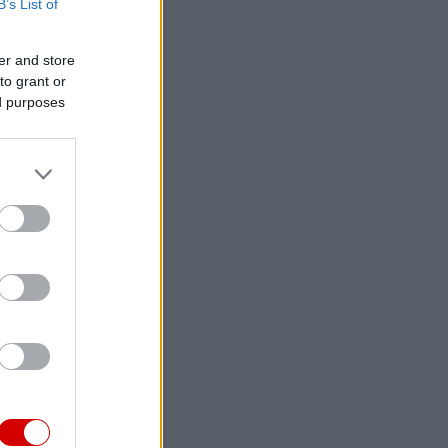
B’s List of
er and store
to grant or
ed purposes