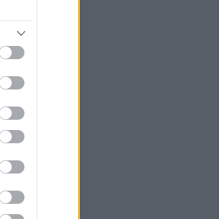
ο Σητείας
αι άνθρωπος που
 του με τα λοιπά
όκληρο καρβέλι
εκτικά ή
 και ο κρητικός
ας, ενός Π.Ο.Π