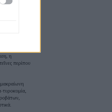
την μοναδική
 του γάλακτος,
τική και
 Ξύγαλο
άση, η
τεΐνες περίπου
ν μακραίωνη
α-τυροκομία,
προβάτων,
τικά.