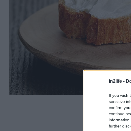
in2life -
Do
If you wish 
sensitive in
confirm you
continue se
information 
further disc