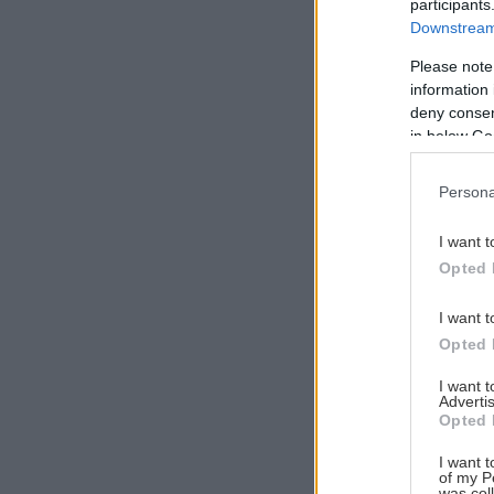
participants
Downstream 
Please note
information 
Αναζήτηση
deny consent
για...
in below Go
Persona
I want t
Opted 
I want t
Opted 
I want 
Advertis
Opted 
I want t
of my P
was col