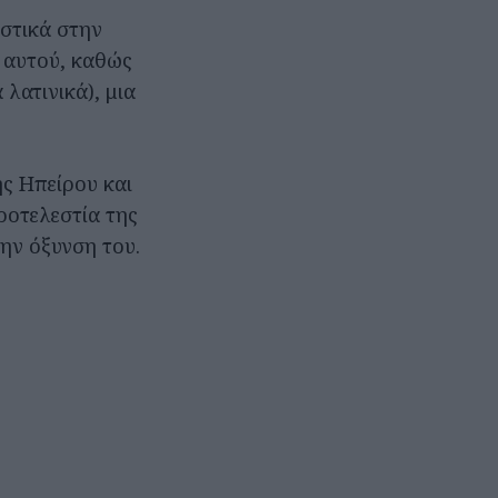
στικά στην
ύ αυτού, καθώς
λατινικά), μια
ης Ηπείρου και
ροτελεστία της
την όξυνση του.