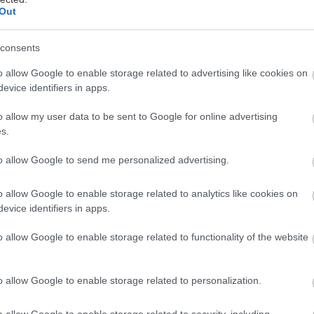
Out
consents
o allow Google to enable storage related to advertising like cookies on
evice identifiers in apps.
άθε κρητικό τραπέζωμα, αλλά και ταβέρνα, το Ξύγαλ
o allow my user data to be sent to Google for online advertising
έχει περίοπτη θέση στα ορεκτικά τυριά και δε νοείτ
s.
μην το επιλέξει ως ξεκίνημα πριν συνεχίσει το γεύμα
ούδια της κρητικής κουζίνας.
to allow Google to send me personalized advertising.
o allow Google to enable storage related to analytics like cookies on
υριά που μπορούν να σε κάνουν να καταναλώσεις ολ
evice identifiers in apps.
ς το, αλλά συνδυάζοντάς το υπέροχα και με άλλα ορ
ια παράδειγμα τα ντολμαδάκια, οι πατάτες τηγανιτές
o allow Google to enable storage related to functionality of the website
o allow Google to enable storage related to personalization.
 καθώς ανακαλύπτουμε τα μυστικά του Ξύγαλου Σητεί
o allow Google to enable storage related to security, including