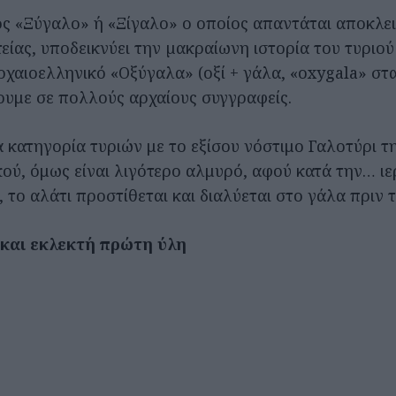
ος «Ξύγαλο» ή «Ξίγαλο» ο οποίος απαντάται αποκλει
είας, υποδεικνύει την µακραίωνη ιστορία του τυριο
ρχαιοελληνικό «Οξύγαλα» (οξί + γάλα, «oxygala» στα 
ουμε σε πολλούς αρχαίους συγγραφείς.
α κατηγορία τυριών με το εξίσου νόστιμο Γαλοτύρι τ
κού, όμως είναι λιγότερο αλμυρό, αφού κατά την… ιε
το αλάτι προστίθεται και διαλύεται στο γάλα πριν 
 και εκλεκτή πρώτη ύλη