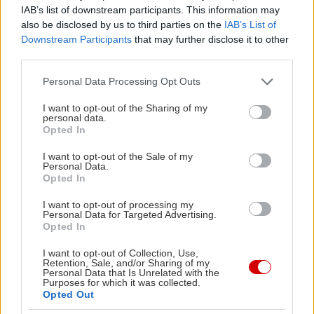
Αραχτοποτείον είναι το απόλυτο place to be για
IAB’s list of downstream participants. This information may
also be disclosed by us to third parties on the
IAB’s List of
να την αράξεις με τις ώρες. Στον κατάλογο θα
Downstream Participants
that may further disclose it to other
βρεις παραδοσιακές και γευστικότατες στάνταρ
third parties.
επιλογές όπως τυροκαυτερή με πιπεριά φλωρίνης,
Please note that this website/app uses one or more Google
Personal Data Processing Opt Outs
αραχτοσαλάτα με μαρούλι, ρόκα και παρμεζάνα,
services and may gather and store information including but
και ποικιλίες με κρεατικά και πατάτες τηγανιτές
not limited to your visit or usage behaviour. You may click to
I want to opt-out of the Sharing of my
personal data.
grant or deny consent to Google and its third-party tags to
χωρίς να δώσεις περισσότερα από12-15€ το
Opted In
use your data for below specified purposes in below Google
άτομο, συνοδεία ωραιότατου χύμα κρασιού. Έτσι
consent section.
I want to opt-out of the Sale of my
θα μείνει κάτιτις από το 20ρικο για να τα
Personal Data.
Opted In
επενδύσεις στο βραδινό πιοτί σου.
I want to opt-out of processing my
Personal Data for Targeted Advertising.
Σουβλάκι κανείς;
Opted In
I want to opt-out of Collection, Use,
Dirty Gourmet
Retention, Sale, and/or Sharing of my
Personal Data that Is Unrelated with the
Purposes for which it was collected.
Opted Out
Λεωφ. Πεντέλης 104, Χαλάνδρι, τηλ.: 2106890046