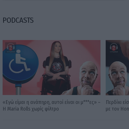
PODCASTS
«Εγώ είμαι η ανάπηρη, αυτοί είναι οι μ***ες» –
Περδίκι εί
Η Maria Rolls χωρίς φίλτρο
με τον Ho