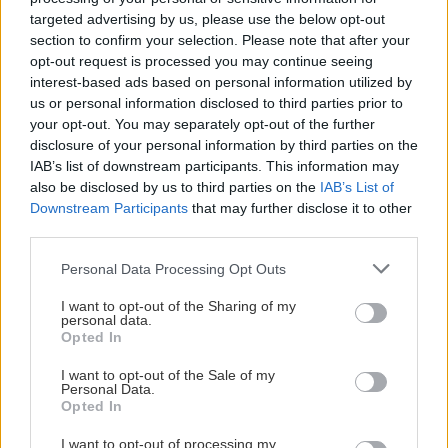
targeted advertising by us, please use the below opt-out
A post shared by ANÄNA Coffee | Food (@ananacoffeefood)
section to confirm your selection. Please note that after your
opt-out request is processed you may continue seeing
interest-based ads based on personal information utilized by
Θα το βρεις σε ένα όμορφο κτίριο με θόλο, με
us or personal information disclosed to third parties prior to
your opt-out. You may separately opt-out of the further
άπλετο φως, με αύρα βερολινέζικου καφέ. Στο
disclosure of your personal information by third parties on the
Anana θα απολαύσεις specialty καφέδες σε
IAB’s list of downstream participants. This information may
μεγάλη ποικιλία από την Κένυα, την Κόστα Ρίκα,
also be disclosed by us to third parties on the
IAB’s List of
Downstream Participants
that may further disclose it to other
τη Βραζιλία και αλλού, αλλά και ωραιότατο
third parties.
μπραντς με αυγά σε διάφορα είδη, French Toast
Please note that this website/app uses one or more Google
και φρεσκοστιμμένους ή cold pressed χυμούς.
Personal Data Processing Opt Outs
services and may gather and store information including but
Μπόνους οι λιχουδιές που ετοιμάζουν για τους
not limited to your visit or usage behaviour. You may click to
I want to opt-out of the Sharing of my
personal data.
τετράποδους φίλους μας. Για καφεδάκι με
grant or deny consent to Google and its third-party tags to
Opted In
use your data for below specified purposes in below Google
τσιμπολόγημα, υπολόγισε περί τα 10-12€.
consent section.
I want to opt-out of the Sale of my
Personal Data.
Opted In
Τhe Makers
I want to opt-out of processing my