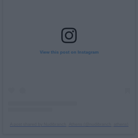
View this post on Instagram
A post shared by Nudibranch_Athens (@nudibranch_athens)