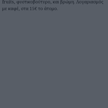
fruits, φυστικοβούτυρο, και βρώμη. Λογαριασμός
με καφέ, στα 15€ το άτομο.