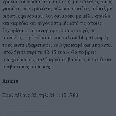
χρόνια και ωραιότατο μπραντς, με επιλογές όπως
γιαούρτι με γκρανόλα, μέλι και φρούτα, πόριτζ με
σιρόπι σφενδάμου, λουκουμάδες με μέλι, κανέλα
και καρύδια και αυγονοστιμιές από τις οποίες
ξεχωρίζουν το παναρισμένο ποσέ αυγό, με
πανσέτα, τυρί τσένταρ και σάλτσα bbq. Ο καφές
τους είναι εξαιρετικός, ενώ για καφέ και μπραντς,
υπολόγισε περί τα 12-15 ευρώ. Θα το βρεις
ανοιχτό και ως πολύ αργά το βράδυ, για ποτό και
ανεβαστικές μουσικές.
Anana
Πραξιτέλους 33, τηλ: 21 1115 1788
Αναζήτηση
για...