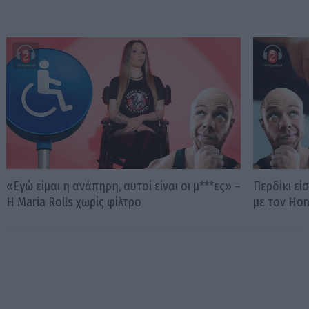
«Εγώ είμαι η ανάπηρη, αυτοί είναι οι μ***ες» –
Περδίκι εί
Η Maria Rolls χωρίς φίλτρο
με τον Ho