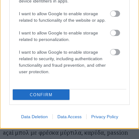
device identifiers in apps.
I want to allow Google to enable storage
related to functionality of the website or app.
I want to allow Google to enable storage
related to personalization.
A post shared by The Eaters (@theeaters_gr)
I want to allow Google to enable storage
related to security, including authentication
Αγαπά τη minimal αισθητική και τη healthy
functionality and fraud prevention, and other
διατροφή, ενώ διαθέτει και μπουτίκ με ρούχα για
user protection.
να ψωνίσεις αφού φας. Το Makers είναι
ενδιαφέρον πρότζεκτ, με πανέμορφο εσωτερικό,
CONFIRM
στο οποίο δοκιμάζουμε choco porridge με γάλα
από σπόρο αρακά και καραμελωμένα πεκάν,
ομελέτα με σπαράγγια, μοτσαρέλα, τσένταρ,
Data Deletion
Data Access
Privacy Policy
manchego τριμμένο και πράσινα φύλλα και στο
açai μπολ με φρέσκα μύρτιλα, καρύδα, passion