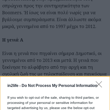
σπρώχνει προς την συντηρητικότητα των
Boomers. Ή ίσως να είναι πολύ νωρίς για να
βγάλουμε συμπεράσματα. Είναι άλλωστε ακόμα
μικρά, γεννημένα από το 1997 μέχρι το 2012.
Η γενιά Α
Είναι η γενιά που πηγαίνει σήμερα Δημοτικό, οι
Αναζήτηση
για...
γεννημένοι από το 2013 και μετά. Η γενιά που
ξεκίνησε το αλφάβητο από την αρχή και τη
σχολική ζωή της με τηλεκπαίδευση και παγκόσμια
πανδημία. Συμβολικά μπορεί να ξαναξεκινήσει και
in2life -
Do Not Process My Personal Information
τον κόσμο.
If you wish to opt-out of the sale, sharing to third parties, or
processing of your personal or sensitive information for
targeted advertising by us, please use the below opt-out