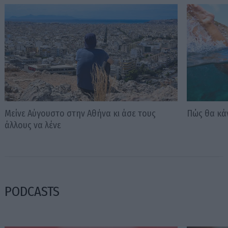
Μείνε Αύγουστο στην Αθήνα κι άσε τους
Πώς θα κά
άλλους να λένε
PODCASTS