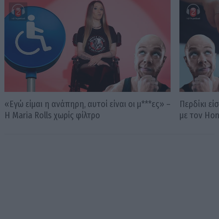
«Εγώ είμαι η ανάπηρη, αυτοί είναι οι μ***ες» –
Περδίκι εί
Η Maria Rolls χωρίς φίλτρο
με τον Ho