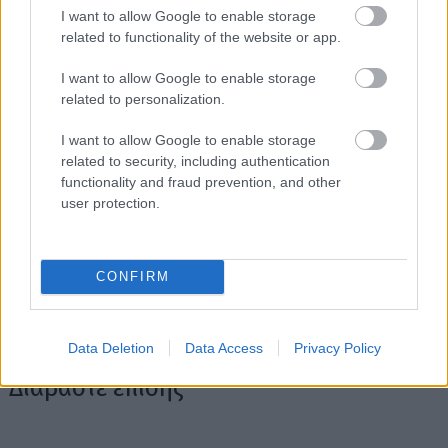
Ηρώ Κουνάδη
I want to allow Google to enable storage
related to functionality of the website or app.
Γεννήθηκε στον Πειραιά, μεγάλωσε στην αθάνατη ελληνική
I want to allow Google to enable storage
επαρχία που της έμαθε να εκτιμάει την Αθήνα. Αγαπάει τα
related to personalization.
ταξίδια, το θέατρο, τις γάτες της και τα βιβλία του Χούλιο
Κορτάσαρ, και πιστεύει ακράδαντα στο ρητό που λέει ότι «οι
I want to allow Google to enable storage
μόνοι νορμάλ άνθρωποι είναι αυτοί που δεν ξέρεις καλά».
related to security, including authentication
Σπούδασε Επικοινωνία και ΜΜΕ στο Πανεπιστήμιο Αθηνών
functionality and fraud prevention, and other
όταν ακόμα το internet το λέγαμε «νέα μέσα» και ήρθε στο
user protection.
in2life το 2006, για να γράφει για ταξίδια. Έμεινε για όλα τα
άλλα.
CONFIRM
Data Deletion
Data Access
Privacy Policy
Διαβάστε επίσης