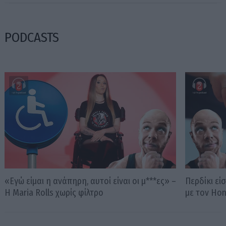
PODCASTS
«Εγώ είμαι η ανάπηρη, αυτοί είναι οι μ***ες» –
Περδίκι εί
Η Maria Rolls χωρίς φίλτρο
με τον Ho