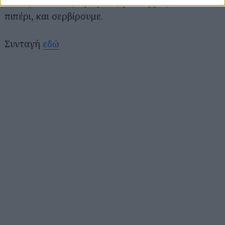
πιάτα, πασπαλίζουμε με έξτρα παρμεζάνα και
πιπέρι, και σερβίρουμε.
Συνταγή
εδώ