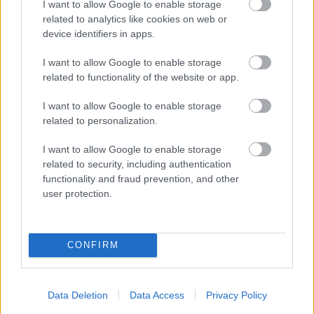
από την κονσέρβα, τα στραγγίζουμε, τα
I want to allow Google to enable storage
related to analytics like cookies on web or
ψιλοκόβουμε και τα προσθέτουμε στο τηγάνι.
device identifiers in apps.
Προσθέτουμε την κρέμα γάλακτος και το νερό.
I want to allow Google to enable storage
related to functionality of the website or app.
Ψιλοκόβουμε το σκόρδο και το θυμάρι, και τα
ρίχνουμε στο τηγάνι. Προσθέτουμε το αλάτι και
I want to allow Google to enable storage
τα ρεβίθια, και ανακατεύουμε με μια ξύλινη
related to personalization.
κουτάλα. Κλείνουμε το τηγάνι με το καπάκι του ή
I want to allow Google to enable storage
με διάφανη μεμβράνη, χαμηλώνουμε τη φωτιά
related to security, including authentication
στο μέτριο, και σιγοβράζουμε για 15-20 λεπτά.
functionality and fraud prevention, and other
user protection.
Αποσύρουμε το τηγάνι από τη φωτιά και
πασπαλίζουμε με την παρμεζάνα και το φρέσκο
CONFIRM
πιπέρι. Ψιλοκόβουμε τον μαϊντανό, τον
προσθέτουμε στο τηγάνι, και ανακατεύουμε με
την ξύλινη κουτάλα. Μοιράζουμε το φαγητό σε
Data Deletion
Data Access
Privacy Policy