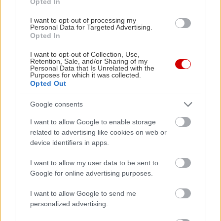
Opted In
ελαιόλαδο, 200 γρ. μανιτάρια champignon, σε
κονσέρβα, 200 γρ. κρέμα γάλακτος 35%, 500 γρ.
I want to opt-out of processing my
Personal Data for Targeted Advertising.
νερό, 1 σκ. σκόρδο, 1 κλ. θυμάρι, φρέσκο, αλάτι,
Opted In
600 γρ. ρεβίθια, κατεψυγμένα, 80 γρ. παρμεζάνα,
I want to opt-out of Collection, Use,
τριμμένη, προαιρετικά, πιπέρι προαιρετικά, 1 κλ.
Retention, Sale, and/or Sharing of my
Personal Data that Is Unrelated with the
μαϊντανό, φρέσκο, προαιρετικά
Purposes for which it was collected.
Opted Out
Για το σερβίρισμα: παρμεζάνα, τριμμένη, πιπέρι
Google consents
φρέσκο
I want to allow Google to enable storage
related to advertising like cookies on web or
Εκτέλεση: Τοποθετούμε ένα τηγάνι σε δυνατή
device identifiers in apps.
φωτιά να κάψει. Τοποθετούμε τις φέτες μπέικον
I want to allow my user data to be sent to
σε ένα ξύλο κοπής, τις βάζουμε τη μια πάνω στην
Google for online advertising purposes.
άλλη, και κόβουμε σε λεπτές λωρίδες. Ρίχνουμε
I want to allow Google to send me
στο τηγάνι το ελαιόλαδο και το μπέικον, και
personalized advertising.
σοτάρουμε για 1-2 λεπτά. Αφαιρούμε τα μανιτάρια