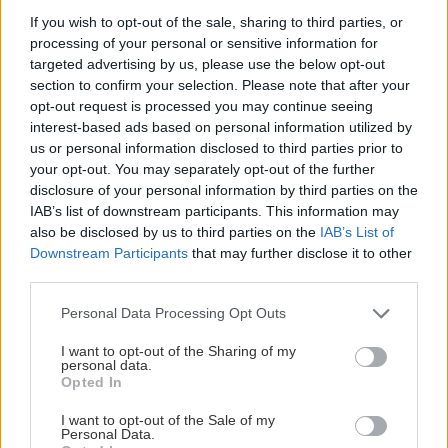
μελώσουν τα ντοματίνια (φτιάχνουμε δηλαδή ένα
If you wish to opt-out of the sale, sharing to third parties, or
είδος κονφί, όσο ψήνονται τα υπόλοιπα υλικά).
processing of your personal or sensitive information for
targeted advertising by us, please use the below opt-out
section to confirm your selection. Please note that after your
Βγάζουμε τα υλικά από τον φούρνο, προσθέτουμε
opt-out request is processed you may continue seeing
όλο το περιεχόμενο της κατσαρόλας και τις ελιές,
interest-based ads based on personal information utilized by
ανακατεύουμε, απλώνουμε το μείγμα στο ταψί και
us or personal information disclosed to third parties prior to
your opt-out. You may separately opt-out of the further
ψήνουμε για άλλα 10 λεπτά. Μεταφέρουμε σε
disclosure of your personal information by third parties on the
πιατέλα και προσθέτουμε τον υπόλοιπο χυμό
IAB’s list of downstream participants. This information may
λάιμ, το ξύσμα, το υπόλοιπο θυμάρι και τα
also be disclosed by us to third parties on the
IAB’s List of
Downstream Participants
that may further disclose it to other
φυστίκια, ανακατεύουμε και σερβίρουμε.
third parties.
Please note that this website/app uses one or more Google
Personal Data Processing Opt Outs
Συνταγή
εδώ
services and may gather and store information including but
not limited to your visit or usage behaviour. You may click to
I want to opt-out of the Sharing of my
personal data.
Ρεβίθια καρμπονάρα
grant or deny consent to Google and its third-party tags to
Opted In
use your data for below specified purposes in below Google
consent section.
I want to opt-out of the Sale of my
Υλικά: 150 γρ. μπέικον, καπνιστό, σε φέτες, 1 κ.σ.
Personal Data.