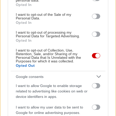
personal data.
grant or deny consent to Google and its third-party tags to
Opted In
ΑΊΘΟΥΣΕΣ (ΑΛΦΑΒΗΤΙΚΆ)
use your data for below specified purposes in below Google
consent section.
I want to opt-out of the Sale of my
MULTIPLEX
Personal Data.
Opted In
I want to opt-out of processing my
Personal Data for Targeted Advertising.
Opted In
I want to opt-out of Collection, Use,
Retention, Sale, and/or Sharing of my
Personal Data that Is Unrelated with the
Purposes for which it was collected.
Opted Out
Google consents
I want to allow Google to enable storage
related to advertising like cookies on web or
device identifiers in apps.
I want to allow my user data to be sent to
Google for online advertising purposes.