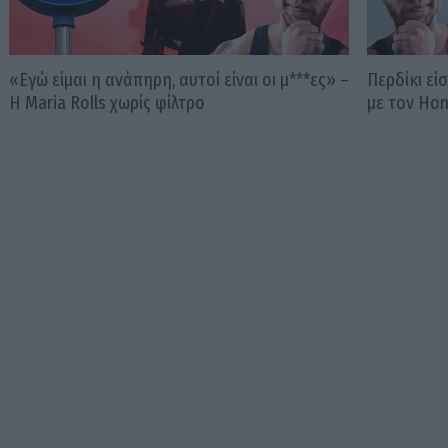
«Εγώ είμαι η ανάπηρη, αυτοί είναι οι μ***ες» –
Περδίκι εί
Η Maria Rolls χωρίς φίλτρο
με τον Ho