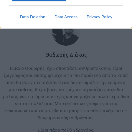
Data Deletion
Data Access
Privacy Policy
Θοδωρής Διάκος
Είμαι ο Θοδωρής, έχω σπουδάσει ανθρωπολογία, είμαι
ζωγράφος και επίσης φτιάχνω τα πιο παράξενα από τα κουίζ
που θα βρεις στο in2life. Όταν δεν ετοιμάζω την επόμενή
μου έκθεση, θα με βρεις να τρέχω επιτραπέζια παιχνίδια
ρόλων, να τεστάρω συνταγές και να μαζεύω παλιά περιοδικά
για τα κολλάζ μου. Μου αρέσει να γράφω για την
επικοινωνία και τα μοτίβα που μπορεί να πάρει ανάμεσα σε
διαφορετικούς ανθρώπους.
Είμαι πάρα πολύ Υδροχόος.