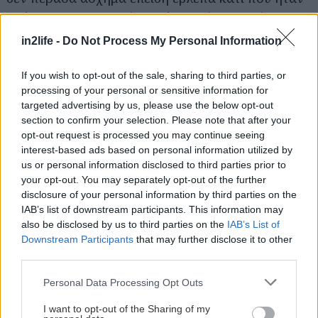
σούπερ καλοφτιαγμένο. Ούτε αδιάφορα πέρασα,
επειδή ακόμα το σκέφτομαι και το συζητάω.
in2life -
Do Not Process My Personal Information
Οπότε πώς πέρασα; Απλά αν είναι να μου
απαντήσει σε αυτό κάποιος φαν του Λάνθιμου, ας
If you wish to opt-out of the sale, sharing to third parties, or
processing of your personal or sensitive information for
αποφύγει παρακαλώ πεντασύλλαβες και πάνω
targeted advertising by us, please use the below opt-out
λέξεις. Δεν τις ξέρω.
section to confirm your selection. Please note that after your
opt-out request is processed you may continue seeing
interest-based ads based on personal information utilized by
Όλες οι Ταινίες
us or personal information disclosed to third parties prior to
your opt-out. You may separately opt-out of the further
ΤΑΙΝΊΕΣ (ΕΛΛΗΝΙΚΌΣ ΤΊΤΛΟΣ)
disclosure of your personal information by third parties on the
IAB’s list of downstream participants. This information may
also be disclosed by us to third parties on the
IAB’s List of
ΤΑΙΝΊΕΣ (ΠΡΩΤΌΤΥΠΟΣ ΤΊΤΛΟΣ)
Downstream Participants
that may further disclose it to other
third parties.
Όλες οι Αίθουσες
Please note that this website/app uses one or more Google
Personal Data Processing Opt Outs
services and may gather and store information including but
ΑΝΆ ΠΕΡΙΟΧΉ
not limited to your visit or usage behaviour. You may click to
I want to opt-out of the Sharing of my