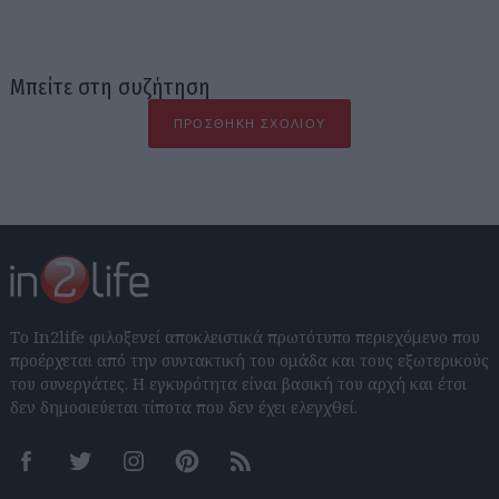
Μπείτε στη συζήτηση
ΠΡΟΣΘΉΚΗ ΣΧΟΛΊΟΥ
Το In2life φιλοξενεί αποκλειστικά πρωτότυπο περιεχόμενο που
προέρχεται από την συντακτική του ομάδα και τους εξωτερικούς
του συνεργάτες. Η εγκυρότητα είναι βασική του αρχή και έτσι
δεν δημοσιεύεται τίποτα που δεν έχει ελεγχθεί.
Facebook
Twitter
Instagram
Pinterest
RSS feeds