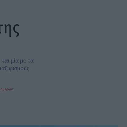
της
και μία με τα
ιαξιφισμούς.
 ημερών