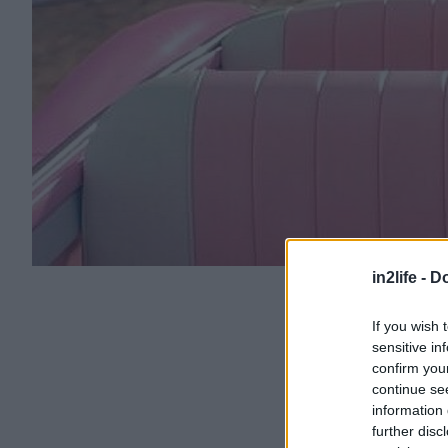
in2life -
Do
If you wish 
sensitive in
confirm you
continue se
information 
further disc