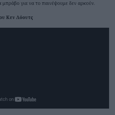
τα μπράβο για να το παινέψουμε δεν αρκούν.
ου Κεν Λόουτς