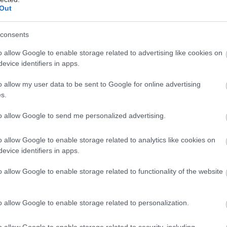
Out
consents
ίγες μέρες φεύγει το 2023, κι όλες μας οι ελπίδες μπ
o allow Google to enable storage related to advertising like cookies on
ως η κατάσταση επικεντρώνονται στο 2024 που βρίσ
evice identifiers in apps.
ών. Για αυτόν τον λόγο βρήκαμε αφορμή για να ξεσ
ηματογραφική σοδειά της φετινής σοδειάς, διαλέγον
o allow my user data to be sent to Google for online advertising
s.
. Άλλο που δεν θέλαμε είναι η αλήθεια κι ετοιμάσαμ
τα των καλύτερων ταινιών που είδαμε το 2023.
to allow Google to send me personalized advertising.
o allow Google to enable storage related to analytics like cookies on
nterest του Τζόναθαν Γκλέιζερ
evice identifiers in apps.
o allow Google to enable storage related to functionality of the website
o allow Google to enable storage related to personalization.
o allow Google to enable storage related to security, including