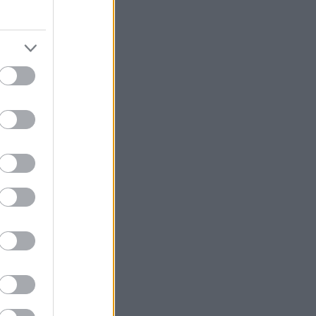
ας και στρώσει
κεται προ των
καρτάρουμε την
τας τα καλύτερα
ε μια σινεφίλ