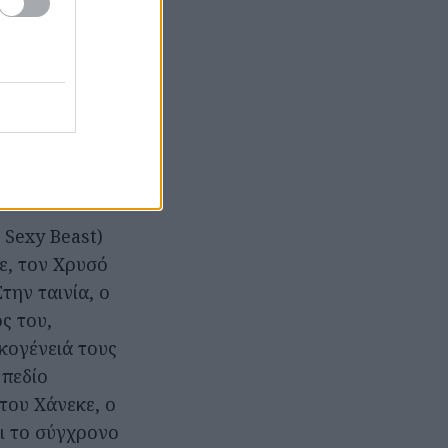
 Sexy Beast)
ε, τον Χρυσό
την ταινία, ο
ς του,
κογένειά τους
 πεδίο
του Χάνεκε, ο
ι το σύγχρονο