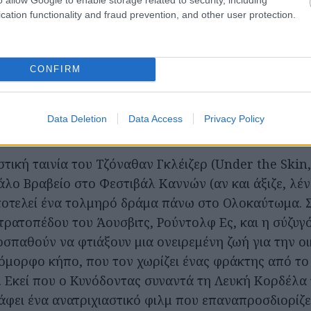
cation functionality and fraud prevention, and other user protection.
CONFIRM
Data Deletion
Data Access
Privacy Policy
τική ταινία του Τζόναθαν Γκλέιζερ (Under the Skin,
άλο Βραβείο στο Φεστιβάλ Καννών (αν και άξιζε, λέν
αποτελεί ένα τολμηρό δράμα πάνω στο Ολοκαύτωμα. Σ
τρατοπέδου του Άουσβιτς, Ρούντολφ Ες, και η σύζυγό
οσπαθούν να φτιάξουν μια ονειρεμένη ζωή για την οι
ε όμορφο κήπο, που τον χωρίζει ένας φράκτης από το
 Εκεί που ο Κυνόδοντας συναντά τη Λευκή Κορδέλα 
άφει ένα ανατριχιαστικό φιλμ που επαναπροσδιορίζε