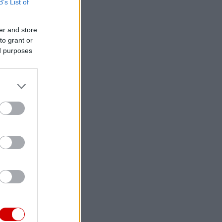
B’s List of
er and store
to grant or
ed purposes