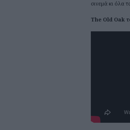
σινεμά κι όλα 
The Old Oak τ