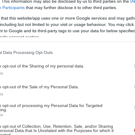
. This information may also be disclosed by us to third parties on the
IA
Participants
that may further disclose it to other third parties.
 that this website/app uses one or more Google services and may gath
including but not limited to your visit or usage behaviour. You may click 
 to Google and its third-party tags to use your data for below specifi
ogle consent section.
l Data Processing Opt Outs
o opt-out of the Sharing of my personal data.
In
o opt-out of the Sale of my Personal Data.
In
to opt-out of processing my Personal Data for Targeted
ing.
In
o opt-out of Collection, Use, Retention, Sale, and/or Sharing
ersonal Data that Is Unrelated with the Purposes for which it
lected.