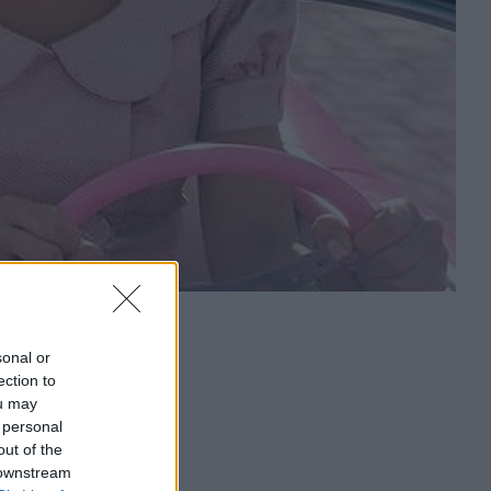
sonal or
ection to
ou may
 personal
out of the
 downstream