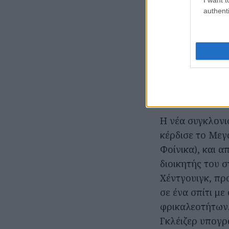
authenti
Η νέα συγκλονισ
κέρδισε το Μεγ
Φοίνικα), και 
διοικητής του σ
Χέντγουιγκ, πρ
σε ένα σπίτι μ
φρικαλεοτήτων.
Γκλέιζερ υπογρ