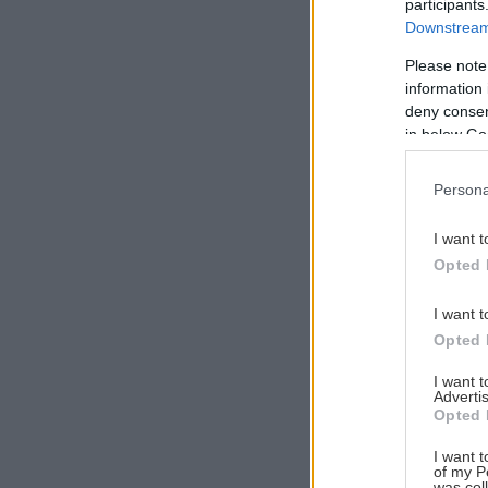
participants
Downstream 
Please note
information 
Αναζήτηση
deny consent
για...
in below Go
Persona
I want t
Opted 
I want t
Opted 
I want 
Advertis
Opted 
I want t
of my P
was col