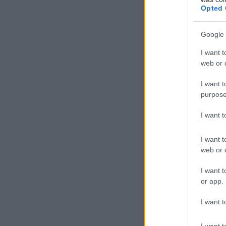
Opted 
Σ
Google 
ε λ
I want t
κάπ
web or d
πυλ
κιν
I want t
purpose
φιλμ του χρόνου
λίστα με τη λίσ
I want 
I want t
The Zone of I
web or d
I want t
or app.
I want t
I want t