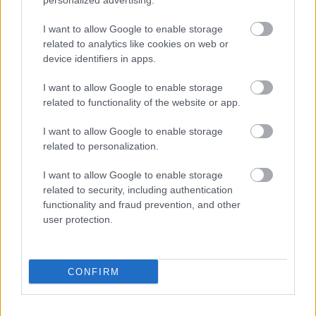
personalized advertising.
καλές τιμές και ικανοποιητική ποσότητα. Εδώ
I want to allow Google to enable storage
παίζουν δυνατά τα αυγά ποσέ με προζυμένιο ψωμί
related to analytics like cookies on web or
ή μπριός, τα οποία συνδυάζονται με υλικά της
device identifiers in apps.
αρεσκείας σου, όπως σπαράγγια, μπέικον,
I want to allow Google to enable storage
καπνιστή πέστροφα, προσούτο και σπαράγγια. Οι
related to functionality of the website or app.
τιμές τους ξεκινούν από 5€, οπότε με καφεδάκι
I want to allow Google to enable storage
δεν ξεφεύγεις από τα 10€.
related to personalization.
I want to allow Google to enable storage
related to security, including authentication
functionality and fraud prevention, and other
user protection.
CONFIRM