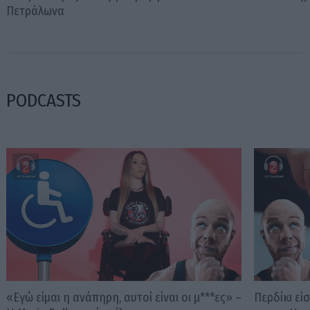
Πετράλωνα
PODCASTS
«Εγώ είμαι η ανάπηρη, αυτοί είναι οι μ***ες» –
Περδίκι εί