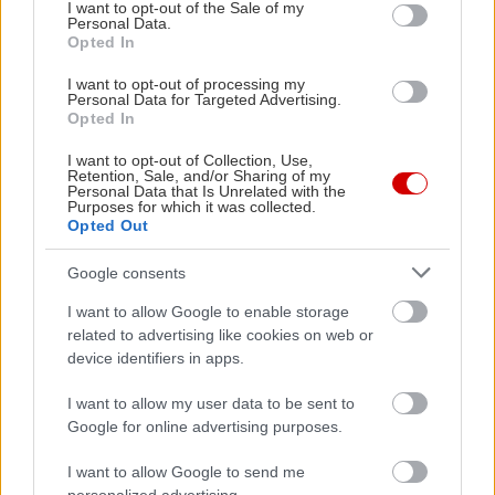
consent section.
I want to opt-out of the Sale of my
Personal Data.
Opted In
I want to opt-out of processing my
Personal Data for Targeted Advertising.
Opted In
I want to opt-out of Collection, Use,
Retention, Sale, and/or Sharing of my
Personal Data that Is Unrelated with the
Purposes for which it was collected.
View this post on Instagram
Opted Out
A post shared by 𝗠𝗶𝘀𝘀 𝗧𝗮𝗿𝘁𝘂 (@misstartuathens)
Google consents
I want to allow Google to enable storage
related to advertising like cookies on web or
Στην περατζάδα της Μαυρομιχάλη η Miss Tartu
device identifiers in apps.
είναι ένα καθημερινό, ανεπιτήδευτο στέκι των
Εξαρχείων που προσφέρει κάτι όμορφο για κάθε
I want to allow my user data to be sent to
Google for online advertising purposes.
στιγμή της ημέρας. Το επισκεπτόμαστε από το
πρωί και πιάνουμε θέση στο όμορφο εσωτερικό
I want to allow Google to send me
του για να δοκιμάσουμε κάθε λογής αυγά, σε πολύ