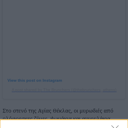
Αναζήτηση
για...
View this post on Instagram
A post shared by The Brunchers (@thebrunchers_athens)
Στο στενό της Αγίας Θέκλας, οι μυρωδιές από
ολόφρεσκες ζύμες, ψωμάκια και αυγουλάκια
σπάνε μύτες. Το πληθωρικό The Brunchers τιμά