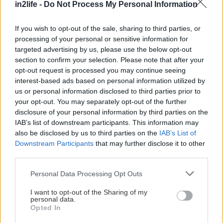
in2life -
Do Not Process My Personal Information
το όνομά του όπως πρέπει, και σερβίρει στον
άνετο εσωτερικό του χώρο αποκλειστικά και μόνο
If you wish to opt-out of the sale, sharing to third parties, or
μπραντς σε χορταστική ποσότητα. Ξεχωρίζουν τα
processing of your personal or sensitive information for
targeted advertising by us, please use the below opt-out
άκρως value for money Brunchers Benedict, με
section to confirm your selection. Please note that after your
μάφιν, τραγανό μπέικον, γαλοπούλα, τρία αυγά
opt-out request is processed you may continue seeing
ποσέ, σως hollandaise και γλυκιά πάπρικα στα
interest-based ads based on personal information utilized by
us or personal information disclosed to third parties prior to
9,5€.
your opt-out. You may separately opt-out of the further
disclosure of your personal information by third parties on the
Miss Tartu
IAB’s list of downstream participants. This information may
also be disclosed by us to third parties on the
IAB’s List of
Downstream Participants
that may further disclose it to other
Μαυρομιχάλη 53, τηλ: 21 0363 6732
third parties.
Please note that this website/app uses one or more Google
Personal Data Processing Opt Outs
services and may gather and store information including but
not limited to your visit or usage behaviour. You may click to
I want to opt-out of the Sharing of my
personal data.
grant or deny consent to Google and its third-party tags to
Opted In
use your data for below specified purposes in below Google