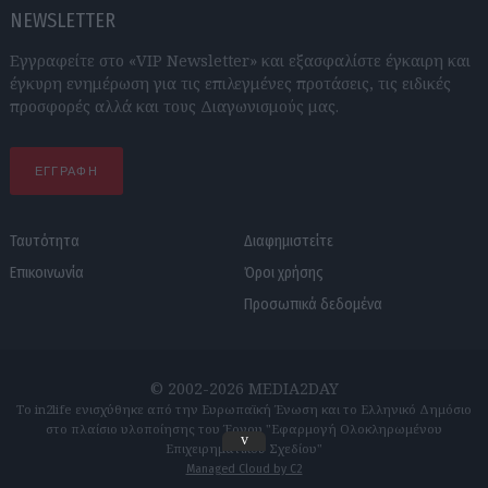
NEWSLETTER
Εγγραφείτε στο «VIP Newsletter» και εξασφαλίστε έγκαιρη και
έγκυρη ενημέρωση για τις επιλεγμένες προτάσεις, τις ειδικές
προσφορές αλλά και τους Διαγωνισμούς μας.
ΕΓΓΡΑΦΗ
Ταυτότητα
Διαφημιστείτε
Επικοινωνία
Όροι χρήσης
Προσωπικά δεδομένα
© 2002-2026 MEDIA2DAY
Το in2life ενισχύθηκε από την Ευρωπαϊκή Ένωση και το Ελληνικό Δημόσιο
στο πλαίσιο υλοποίησης του Έργου "Εφαρμογή Ολοκληρωμένου
v
Επιχειρηματικού Σχεδίου"
Managed Cloud by C2