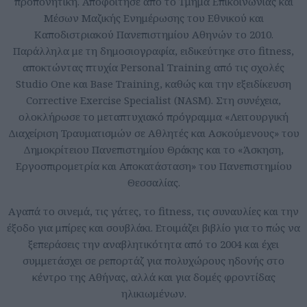
προπονητική. Αποφοίτησε από το Τμήμα Επικοινωνίας και
Μέσων Μαζικής Ενημέρωσης του Εθνικού και
Καποδιστριακού Πανεπιστημίου Αθηνών το 2010.
Παράλληλα με τη δημοσιογραφία, ειδικεύτηκε στο fitness,
αποκτώντας πτυχία Personal Training από τις σχολές
Studio One και Base Training, καθώς και την εξειδίκευση
Corrective Exercise Specialist (NASM). Στη συνέχεια,
ολοκλήρωσε το μεταπτυχιακό πρόγραμμα «Λειτουργική
Διαχείριση Τραυματισμών σε Αθλητές και Ασκούμενους» του
Δημοκρίτειου Πανεπιστημίου Θράκης και το «Άσκηση,
Εργοσπιρομετρία και Αποκατάσταση» του Πανεπιστημίου
Θεσσαλίας.
Aγαπά το σινεμά, τις γάτες, το fitness, τις συναυλίες και την
έξοδο για μπίρες και σουβλάκι. Ετοιμάζει βιβλίο για το πώς να
ξεπεράσεις την αναβλητικότητα από το 2004 και έχει
συμμετάσχει σε ρεπορτάζ για πολυχώρους ηδονής στο
κέντρο της Αθήνας, αλλά και για δομές φροντίδας
ηλικιωμένων.