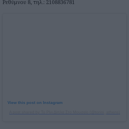
Ρεθύμνου 8, τηλ.: 2108836781
View this post on Instagram
A post shared by Το Ρίνι Δίπλα Στο Μουσείο (@torini_athens)