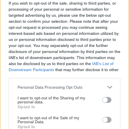
ΑΊΘΟΥΣΕΣ (ΑΛΦΑΒΗΤΙΚΆ)
If you wish to opt-out of the sale, sharing to third parties, or
processing of your personal or sensitive information for
targeted advertising by us, please use the below opt-out
MULTIPLEX
section to confirm your selection. Please note that after your
opt-out request is processed you may continue seeing
interest-based ads based on personal information utilized by
us or personal information disclosed to third parties prior to
your opt-out. You may separately opt-out of the further
disclosure of your personal information by third parties on the
IAB’s list of downstream participants. This information may
also be disclosed by us to third parties on the
IAB’s List of
Downstream Participants
that may further disclose it to other
third parties.
Please note that this website/app uses one or more Google
Personal Data Processing Opt Outs
services and may gather and store information including but
not limited to your visit or usage behaviour. You may click to
I want to opt-out of the Sharing of my
personal data.
grant or deny consent to Google and its third-party tags to
Opted In
use your data for below specified purposes in below Google
consent section.
I want to opt-out of the Sale of my
Personal Data.
Opted In