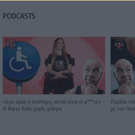
PODCASTS
«Εγώ είμαι η ανάπηρη, αυτοί είναι οι μ***ες» –
Περδίκι εί
Η Maria Rolls χωρίς φίλτρο
με τον Ho