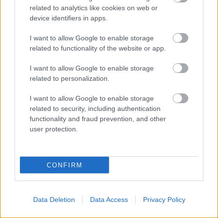
related to analytics like cookies on web or
device identifiers in apps.
Διαβάστε επίσης
I want to allow Google to enable storage
related to functionality of the website or app.
I want to allow Google to enable storage
related to personalization.
I want to allow Google to enable storage
related to security, including authentication
functionality and fraud prevention, and other
user protection.
CONFIRM
Οι επανεκδόσεις που πρέπει να δεις στα
Ο The Ooze
θερινά τον Αύγουστο
ονειρεύετ
Data Deletion
Data Access
Privacy Policy