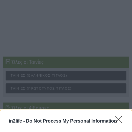
Όλες οι Ταινίες
ΤΑΙΝΊΕΣ (ΕΛΛΗΝΙΚΌΣ ΤΊΤΛΟΣ)
ΤΑΙΝΊΕΣ (ΠΡΩΤΌΤΥΠΟΣ ΤΊΤΛΟΣ)
Αναζήτηση
για...
Όλες οι Αίθουσες
in2life -
Do Not Process My Personal Information
ΑΝΆ ΠΕΡΙΟΧΉ