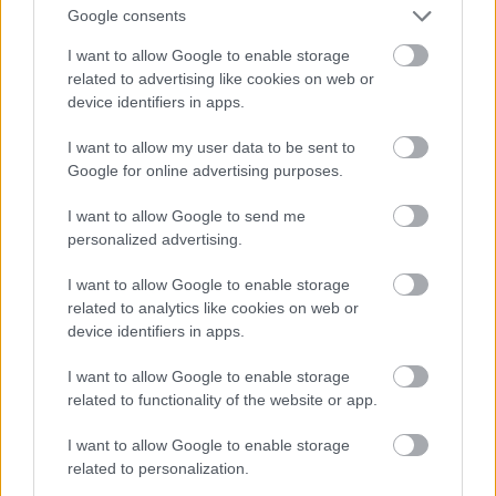
Google consents
σε fortune cookies. Οι προσπάθειές της να βάλει
τη ζωή της σε τάξη αποδεικνύονται άκαρπες,
I want to allow Google to enable storage
related to advertising like cookies on web or
καθώς βασανίζεται από αϋπνίες και συμπλέγματα
device identifiers in apps.
ενοχής απέναντι στην οικογένειά της. Η ταινία
του Μπαμπάκ Τζαλάλι φέρνει στο μυαλό παλιές
I want to allow my user data to be sent to
Google for online advertising purposes.
καλές εποχές του αυθεντικού ανεξάρτητου
αμερικανικού σινεμά και του χάρισε δικαίως το
I want to allow Google to send me
βραβείο καλύτερης σκηνοθεσίας στο Φεστιβάλ
personalized advertising.
του Κάρλοβι Βάρι.
I want to allow Google to enable storage
related to analytics like cookies on web or
Το Περασμένο Καλοκαίρι της Κατρίν Μπρεγιά
device identifiers in apps.
I want to allow Google to enable storage
02/10/2023, 19:30, ΙΝΤΕΑΛ
related to functionality of the website or app.
I want to allow Google to enable storage
related to personalization.