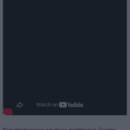
Ένα παντρεμένο και πολύ αγαπημένο ζευγάρι,