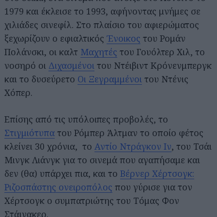
1979 και έκλεισε το 1993, αφήνοντας μνήμες σε
χιλιάδες σινεφίλ. Στο πλαίσιο του αφιερώματος
ξεχωρίζουν ο εφιαλτικός
Ένοικος
του Ρομάν
Πολάνσκι, οι καλτ
Μαχητές
του Γουόλτερ Χιλ, το
νοσηρό οι
Διχασμένοι
του Ντέιβιντ Κρόνενμπεργκ
και το δυσεύρετο
Οι Ξεγραμμένοι
του Ντένις
Χόπερ.
Επίσης από τις υπόλοιπες προβολές, το
Στιγμιότυπα
του Ρόμπερ Άλτμαν το οποίο φέτος
κλείνει 30 χρόνια, το
Αντίο Ντράγκον Ιν
, του Τσάι
Μινγκ Λιάνγκ για το σινεμά που αγαπήσαμε και
δεν (θα) υπάρχει πια, και το
Βέρνερ Χέρτσογκ:
Ριζοσπάστης ονειροπόλος
που γύρισε για τον
Χέρτσογκ ο συμπατριώτης του Τόμας Φον
Στάινακερ.