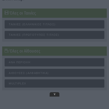
Όλες οι Ταινίες
ΤΑΙΝΊΕΣ (ΕΛΛΗΝΙΚΌΣ ΤΊΤΛΟΣ)
ΤΑΙΝΊΕΣ (ΠΡΩΤΌΤΥΠΟΣ ΤΊΤΛΟΣ)
Όλες οι Αίθουσες
ΑΝΆ ΠΕΡΙΟΧΉ
ΑΊΘΟΥΣΕΣ (ΑΛΦΑΒΗΤΙΚΆ)
MULTIPLEX
v