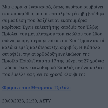
Μια φορά κι έναν καιρό, όπως περίπου συμβαίνει
στα παραμύθια, μια συνεσταλμένη έφηβη βρέθηκε
σε μια θέση που θα ζήλευαν εκατομμύρια
κορίτσια: Έγινε εκλεκτή της καρδιάς του Έλβις
Πρίσλεϊ, του μεγαλύτερου ποπ ειδώλου του 20ού
αιώνα, κι αργότερα γυναίκα του. Και έζησαν αυτοί
καλά κι εμείς καλύτερα; Όχι ακριβώς. Η Κόπολα
Αναζήτηση
για...
συνοψίζει την ανορθόδοξη ενηλικίωση της
Πρισίλα Πρίσλεϊ από τα 17 της μέχρι τα 27 χρόνια
πλάι σε έναν κυκλοθυμικό Βασιλιά, σε ένα παλάτι
που έμελλε να γίνει το χρυσό κλουβί της.
Φρίμοντ του Μπαμπάκ Τζαλάλι
29/09/2023, 21:30, ΑΣΤΥ