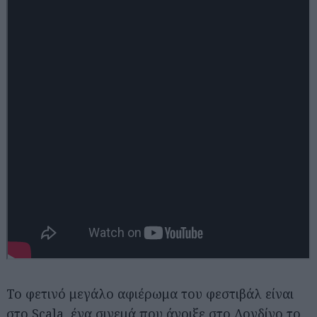
To φετινό μεγάλο αφιέρωμα του φεστιβάλ είναι
στο Scala, ένα σινεμά που άνοιξε στο Λονδίνο το