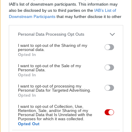
IAB’s list of downstream participants. This information may
also be disclosed by us to third parties on the
IAB’s List of
Downstream Participants
that may further disclose it to other
third parties.
Please note that this website/app uses one or more Google
Personal Data Processing Opt Outs
services and may gather and store information including but
not limited to your visit or usage behaviour. You may click to
I want to opt-out of the Sharing of my
personal data.
grant or deny consent to Google and its third-party tags to
Opted In
use your data for below specified purposes in below Google
consent section.
I want to opt-out of the Sale of my
Personal Data.
Opted In
I want to opt-out of processing my
Personal Data for Targeted Advertising.
Opted In
I want to opt-out of Collection, Use,
Retention, Sale, and/or Sharing of my
Η Ντόνια είναι μια νεαρή αφγανικής καταγωγής
Personal Data that Is Unrelated with the
Purposes for which it was collected.
που ζει στο ληθαργικό Φρίμοντ της Καλιφόρνια
Opted Out
και βγάζει τα προς το ζειν γράφοντας τα κείμενα