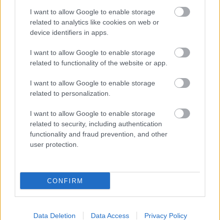
I want to allow Google to enable storage
related to analytics like cookies on web or
device identifiers in apps.
PODCASTS
I want to allow Google to enable storage
related to functionality of the website or app.
I want to allow Google to enable storage
related to personalization.
I want to allow Google to enable storage
related to security, including authentication
functionality and fraud prevention, and other
user protection.
CONFIRM
«Εγώ είμαι η ανάπηρη, αυτοί είναι οι μ***ες» –
Περδίκι εί
Η Maria Rolls χωρίς φίλτρο
με τον Ho
Data Deletion
Data Access
Privacy Policy