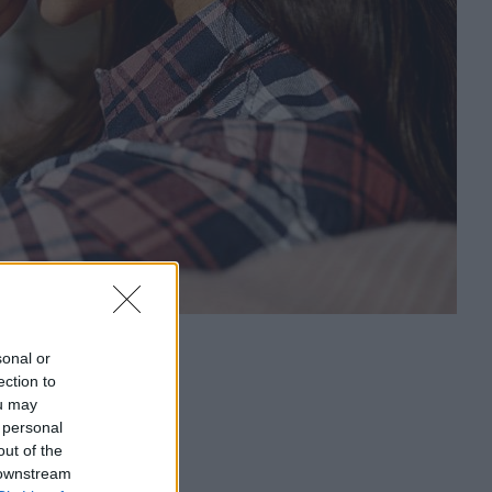
sonal or
ection to
ou may
 personal
out of the
 downstream