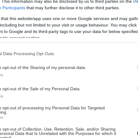
. This information may also be disclosed by us to third parties on the
IA
Participants
that may further disclose it to other third parties.
 that this website/app uses one or more Google services and may gath
including but not limited to your visit or usage behaviour. You may click 
 to Google and its third-party tags to use your data for below specifi
ogle consent section.
l Data Processing Opt Outs
o opt-out of the Sharing of my personal data.
In
o opt-out of the Sale of my Personal Data.
In
to opt-out of processing my Personal Data for Targeted
ing.
In
o opt-out of Collection, Use, Retention, Sale, and/or Sharing
ersonal Data that Is Unrelated with the Purposes for which it
lected.