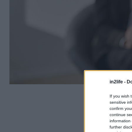
in2life -
Do
If you wish 
sensitive in
confirm you
continue se
information 
further disc