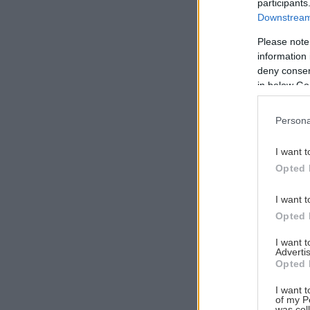
participants
Downstream 
Please note
information 
Αναζήτηση
deny consent
για...
in below Go
Persona
I want t
Opted 
I want t
Opted 
I want 
Advertis
Opted 
I want t
of my P
was col