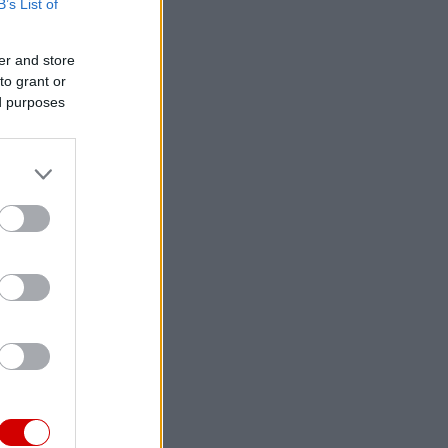
B’s List of
er and store
to grant or
ed purposes