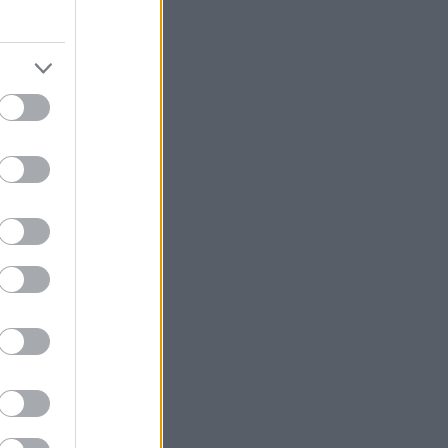
οθεραπεύτρια,
 πρώτη φορά
λίες και άγχος.
ου δεν έχουμε
«Μήπως φανώ
το
αι ωραία, άντε