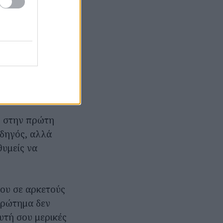
ς για το αν θα
θα καταφέρουν
ει ο καθένας
αλλά και από το
μην ξεχνάμε
α άβολη
τρεφές.
ς στην πρώτη
οδηγός, αλλά
θυμείς να
που σε αρκετούς
ερώτημα δεν
υτή σου μερικές