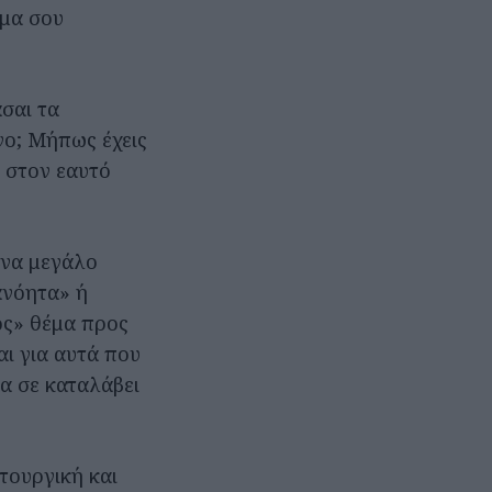
ημα σου
άσαι τα
νο; Μήπως έχεις
ι στον εαυτό
ένα μεγάλο
ανόητα» ή
ος» θέμα προς
ι για αυτά που
α σε καταλάβει
τουργική και