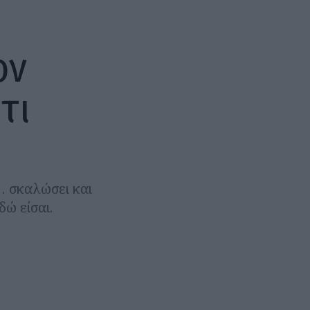
ον
τι
… σκαλώσει και
δώ είσαι.