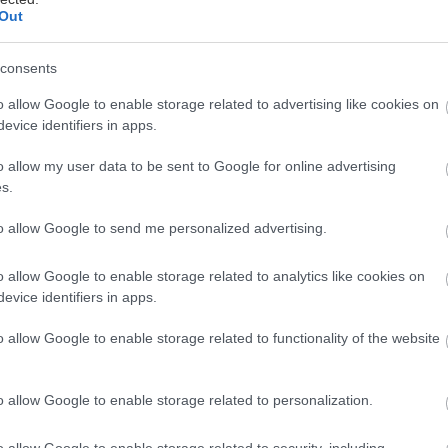
Out
consents
ει η
Ελπίδα Παναγιωτουνάκου
, Ψυχολόγος – Ψυχ
o allow Google to enable storage related to advertising like cookies on
evice identifiers in apps.
c
o allow my user data to be sent to Google for online advertising
πόφαση να επισκεφτεί κάποιος έναν Ψυχολόγο για
s.
αδικασία αρκετά δύσκολη και συχνά γεμάτη με αμφιβο
to allow Google to send me personalized advertising.
είναι το χαρακτηριστικό του καινούριου και αυτού π
κιμάσουμε στο παρελθόν.
o allow Google to enable storage related to analytics like cookies on
evice identifiers in apps.
 οι φορές που το μυαλό γεμίζει με σκέψεις, όπως: 
o allow Google to enable storage related to functionality of the website
πως με θεωρήσουν τρελή;», «Αφού ξέρω τι έχω, να 
όνη…», «Μήπως αυτά που θα πω είναι ανοησίες;», «Κ
o allow Google to enable storage related to personalization.
ι θα πω;».
o allow Google to enable storage related to security, including