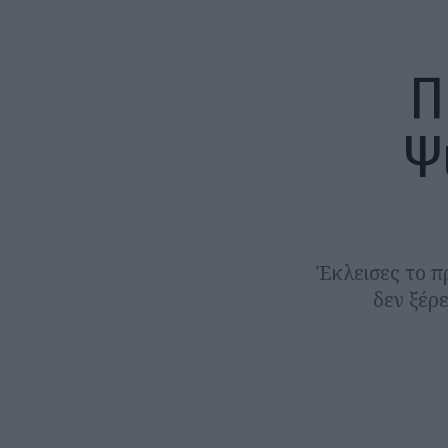
Π
Ψ
Έκλεισες το π
δεν ξέρε