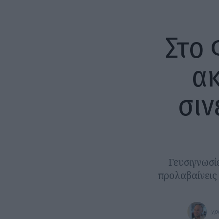
Στο 
ακ
σιν
Γευσιγνωσίε
προλαβαίνεις 
γρ