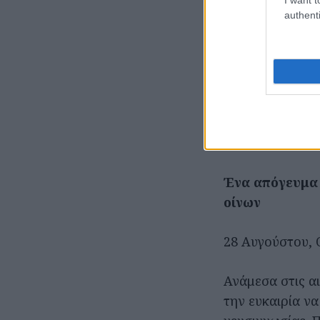
Το πρόγραμμα τ
authenti
ξεναγήσεις, επι
προβολές ταινι
Αν βρεθείς λοι
και των Καλαβρ
εκεί με αφορμή
να τσεκάρεις.
Ένα απόγευμα 
οίνων
28 Αυγούστου, Ο
Ανάμεσα στις αι
την ευκαιρία ν