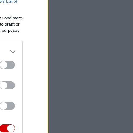
B’s List of
er and store
to grant or
ed purposes