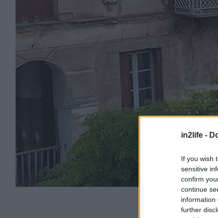
in2life -
Do
If you wish 
sensitive in
confirm you
continue se
information 
further disc