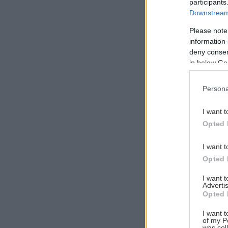
participants
Downstream 
Please note
information 
Αναζήτηση
deny consent
για...
in below Go
Persona
I want t
Opted 
I want t
Opted 
I want 
Advertis
Opted 
I want t
of my P
was col