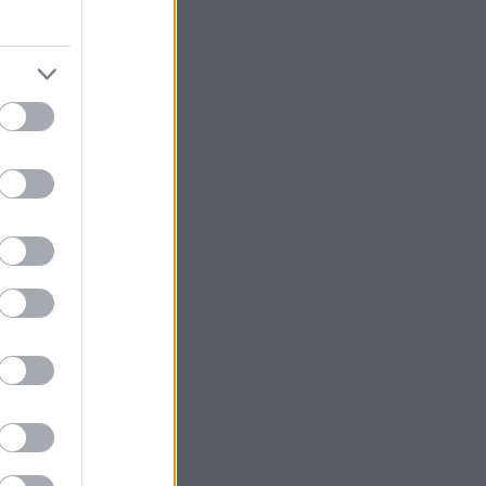
ύν τα αγαπάμε
φέρον
 είναι ένας
ιαδρομή η
πτεμβρίου, στην