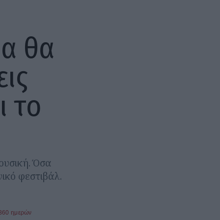
ια θα
εις
ι το
μουσική. Όσα
νικό φεστιβάλ.
 360 ημερών