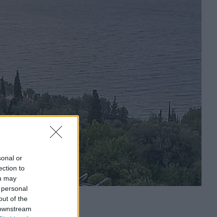
sonal or
ection to
ou may
 personal
out of the
 downstream