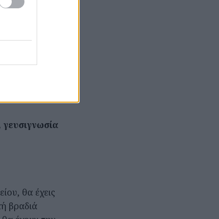
ες οίνου,
άσεις βιβλίων,
ης Αιγιάλειας
ρμηση προς τα
εις που αξίζει
, γευσιγνωσία
ίου, θα έχεις
κή βραδιά