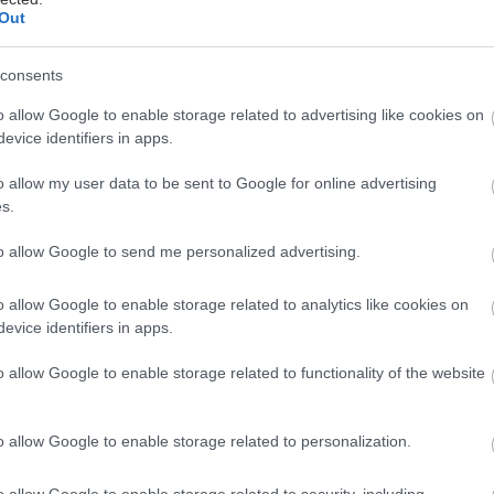
Out
consents
o allow Google to enable storage related to advertising like cookies on
evice identifiers in apps.
o allow my user data to be sent to Google for online advertising
s.
αλό κρασί το αγαπάμε, και τα φεστιβάλ που το τιμο
ιτίς παραπάνω, ιδιαίτερα αν έχουν ένα άκρως ενδια
to allow Google to send me personalized advertising.
όγραμμα, όπως αυτό του
φετινού Οινοξένεια.
o allow Google to enable storage related to analytics like cookies on
evice identifiers in apps.
 διοργανώνει για δέκατη χρονιά ο Δήμος Αιγιαλείας
o allow Google to enable storage related to functionality of the website
μός, μια πολυήμερη πολιτιστική και γαστρονομική δ
στις 19 Αυγούστου και θα διαρκέσει έως και τις 3 Σε
χή της Αιγιαλείας και των Καλαβρύτων.
o allow Google to enable storage related to personalization.
o allow Google to enable storage related to security, including