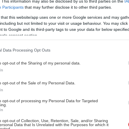
. This information may also be disclosed by us to third parties on the
IA
Participants
that may further disclose it to other third parties.
 that this website/app uses one or more Google services and may gath
including but not limited to your visit or usage behaviour. You may click 
 to Google and its third-party tags to use your data for below specifi
ogle consent section.
l Data Processing Opt Outs
o opt-out of the Sharing of my personal data.
In
o opt-out of the Sale of my Personal Data.
In
to opt-out of processing my Personal Data for Targeted
ing.
In
o opt-out of Collection, Use, Retention, Sale, and/or Sharing
ersonal Data that Is Unrelated with the Purposes for which it
lected.