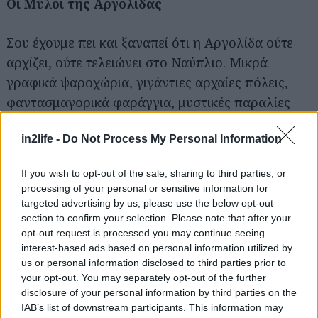
Οι Μύλοι της Αργολίδας
Σου έχουμε πει και ξαναπεί ότι η Αργολίδα ούτε
αρχίζει, ούτε τελειώνει στο Ναύπλιο. Μικρά
γραφικά ψαροχώρια, γιγάντιες αρχαίες πόλεις,
φαντασμαγορικά φαράγγια, μυστικές παραλίες
και μικροί βοτσαλωτοί ορμίσκοι περιμένουν
in2life -
Do Not Process My Personal Information
υπομονετικά να τους εξερευνήσεις. Να οι Μύλοι
για παράδειγμα: Φημισμένοι στα πέρατα της
If you wish to opt-out of the sale, sharing to third parties, or
Πελοποννήσου για το σουβλάκι τους, που αν δε
processing of your personal or sensitive information for
σου φέρει στο μυαλό παιδικές αναμνήσεις μάλλον
targeted advertising by us, please use the below opt-out
section to confirm your selection. Please note that after your
δεν περνούσες παλιά τα καλοκαίρια σου στην
opt-out request is processed you may continue seeing
Ελλάδα, οι Μύλοι είναι ένα παραθαλάσσιο χωριό
interest-based ads based on personal information utilized by
10 λεπτά έξω από το Ναύπλιο, με τη δική του
us or personal information disclosed to third parties prior to
your opt-out. You may separately opt-out of the further
βοτσαλωτή παραλιούλα. Γίνονται, δε, η τέλεια
disclosure of your personal information by third parties on the
βάση για να εξερευνήσεις όσες γωνιές της
IAB’s list of downstream participants. This information may