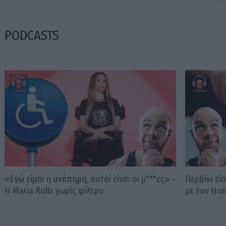
PODCASTS
«Εγώ είμαι η ανάπηρη, αυτοί είναι οι μ***ες» –
Περδίκι εί
Η Maria Rolls χωρίς φίλτρο
με τον Ho