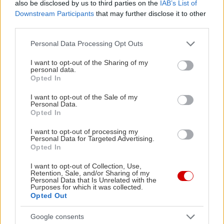
Αργολίδας προλαβαίνεις να χωρέσεις σε ένα
also be disclosed by us to third parties on the
IAB’s List of
Downstream Participants
that may further disclose it to other
Σαββατοκύριακο.
third parties.
Please note that this website/app uses one or more Google
Personal Data Processing Opt Outs
services and may gather and store information including but
not limited to your visit or usage behaviour. You may click to
I want to opt-out of the Sharing of my
personal data.
grant or deny consent to Google and its third-party tags to
Opted In
use your data for below specified purposes in below Google
consent section.
I want to opt-out of the Sale of my
Personal Data.
Opted In
I want to opt-out of processing my
Personal Data for Targeted Advertising.
Opted In
I want to opt-out of Collection, Use,
Retention, Sale, and/or Sharing of my
Personal Data that Is Unrelated with the
Purposes for which it was collected.
Opted Out
Google consents