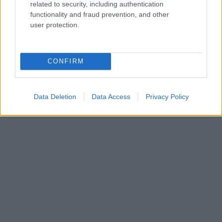
related to security, including authentication
Για τη διαμονή σου, τα
Διαμερίσματα Λέρνα
έχουν
functionality and fraud prevention, and other
λιτά αλλά περιποιημένα και πεντακάθαρα δίκλινα
user protection.
στα 55€ για τον Αύγουστο.
CONFIRM
Data Deletion
Data Access
Privacy Policy