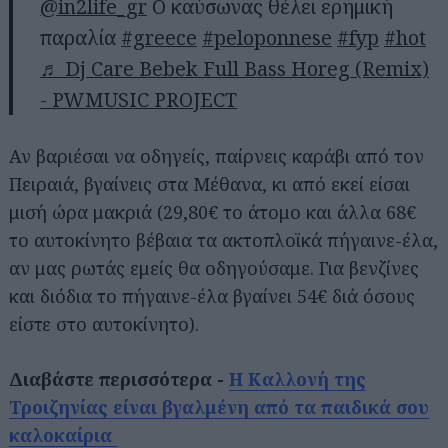
@in2life_gr
Ο καύσωνας θέλει ερημική
παραλία
#greece
#peloponnese
#fyp
#hot
♬ Dj Care Bebek Full Bass Horeg (Remix)
- PWMUSIC PROJECT
Αν βαριέσαι να οδηγείς, παίρνεις καράβι από τον
Πειραιά, βγαίνεις στα Μέθανα, κι από εκεί είσαι
μισή ώρα μακριά (29,80€ το άτομο και άλλα 68€
το αυτοκίνητο βέβαια τα ακτοπλοϊκά πήγαινε-έλα,
αν μας ρωτάς εμείς θα οδηγούσαμε. Για βενζίνες
και διόδια το πήγαινε-έλα βγαίνει 54€ διά όσους
είστε στο αυτοκίνητο).
Διαβάστε περισσότερα -
Η Καλλονή της
Τροιζηνίας είναι βγαλμένη από τα παιδικά σου
καλοκαίρια