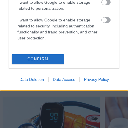
I want to allow Google to enable storage
related to personalization.
I want to allow Google to enable storage
related to security, including authentication
functionality and fraud prevention, and other
user protection.
CONFIRM
Διαβάστε επίσης
Data Deletion
Data Access
Privacy Policy