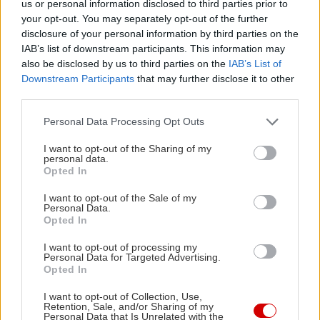
Γυμνάσου
us or personal information disclosed to third parties prior to
your opt-out. You may separately opt-out of the further
disclosure of your personal information by third parties on the
Αύξησε πρόσληψη πρωτεΐνης, λαχανικών και
IAB’s list of downstream participants. This information may
καλών λιπαρών.
also be disclosed by us to third parties on the
IAB’s List of
Downstream Participants
that may further disclose it to other
third parties.
Please note that this website/app uses one or more Google
Personal Data Processing Opt Outs
services and may gather and store information including but
Με πληροφορίες από Healthline
not limited to your visit or usage behaviour. You may click to
I want to opt-out of the Sharing of my
personal data.
grant or deny consent to Google and its third-party tags to
Opted In
use your data for below specified purposes in below Google
consent section.
I want to opt-out of the Sale of my
Personal Data.
Opted In
I want to opt-out of processing my
Personal Data for Targeted Advertising.
Opted In
I want to opt-out of Collection, Use,
Retention, Sale, and/or Sharing of my
Personal Data that Is Unrelated with the