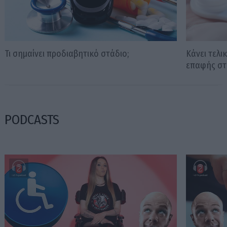
Τι σημαίνει προδιαβητικό στάδιο;
Κάνει τελ
επαφής στ
PODCASTS