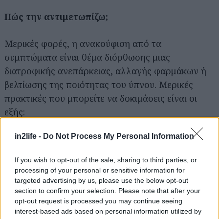
Πώς την αντιμετωπίζω;
Μερικές φορές, η ανακούφιση από τα
συμπτώματα είναι θέμα διόρθωσης μιας
διατροφικής ανεπάρκειας, αλλαγής φαρμάκων ή
Αναζήτηση
βελτίωσης της ποιότητας του ύπνου. Μερικές
για...
πρακτικές που μπορείτε να δοκιμάσεις είναι οι
εξής:
in2life -
Do Not Process My Personal Information
Κοιμήσου για οκτώ με εννέα ώρες κάθε βράδυ.
If you wish to opt-out of the sale, sharing to third parties, or
Διαχειρίσου το στρες.
processing of your personal or sensitive information for
targeted advertising by us, please use the below opt-out
Απόφυγε το αλκοόλ και την υπερβολική καφεΐνη.
section to confirm your selection. Please note that after your
opt-out request is processed you may continue seeing
interest-based ads based on personal information utilized by