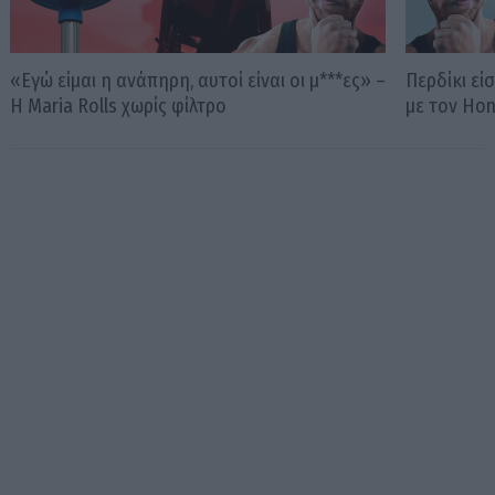
«Εγώ είμαι η ανάπηρη, αυτοί είναι οι μ***ες» –
Περδίκι εί
Η Maria Rolls χωρίς φίλτρο
με τον Ho