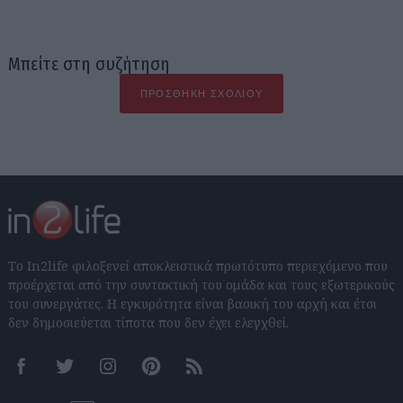
Μπείτε στη συζήτηση
ΠΡΟΣΘΉΚΗ ΣΧΟΛΊΟΥ
Το In2life φιλοξενεί αποκλειστικά πρωτότυπο περιεχόμενο που
προέρχεται από την συντακτική του ομάδα και τους εξωτερικούς
του συνεργάτες. Η εγκυρότητα είναι βασική του αρχή και έτσι
δεν δημοσιεύεται τίποτα που δεν έχει ελεγχθεί.
Facebook
Twitter
Instagram
Pinterest
RSS feeds