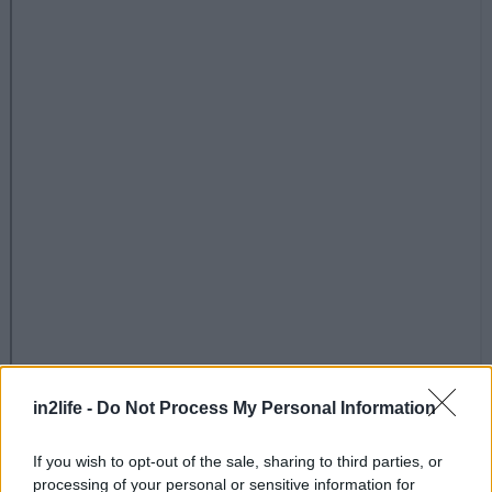
Αναζήτηση
για...
in2life -
Do Not Process My Personal Information
Λεωνίδας
Ι. Βουγιουκλάκη 45, Μαραθώνας, τηλ: 2294055080
If you wish to opt-out of the sale, sharing to third parties, or
processing of your personal or sensitive information for