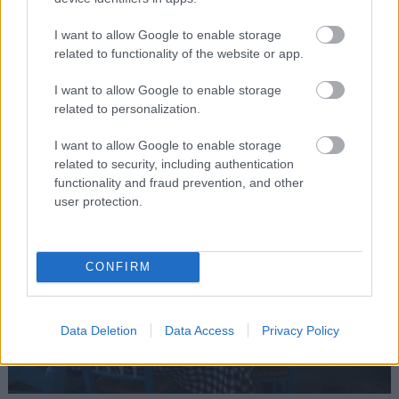
Κοράλλι
I want to allow Google to enable storage
Λεωφ. Ποσειδώνος 17-25, Νέα Μάκρη, τηλ.:
related to functionality of the website or app.
2294091350
I want to allow Google to enable storage
related to personalization.
I want to allow Google to enable storage
related to security, including authentication
functionality and fraud prevention, and other
user protection.
CONFIRM
Data Deletion
Data Access
Privacy Policy