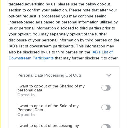
Μετράει τα χρόνια του σε δεκαετίες, από το 1969
targeted advertising by us, please use the below opt-out
section to confirm your selection. Please note that after your
που πρωτοάνοιξε, απλώνει τα τραπεζάκια του μια
opt-out request is processed you may continue seeing
ανάσα από το κύμα, και μας σερβίρει σταθερά από
interest-based ads based on personal information utilized by
τότε μέχρι σήμερα ολόφρεσκα θαλασσινά σε
us or personal information disclosed to third parties prior to
your opt-out. You may separately opt-out of the further
χορταστικές μερίδες. Το μενού είναι κλασικό αλλά
disclosure of your personal information by third parties on the
θαυματουργό, και περιλαμβάνει άψογα
IAB’s list of downstream participants. This information may
καλαμαράκια και γαριδούλες στο τηγάνι, ψητές
also be disclosed by us to third parties on the
IAB’s List of
Downstream Participants
that may further disclose it to other
σαρδέλες, κολοκυθάκια με φέτα, γαύρο μαρινάτο,
third parties.
χταπόδι στα κάρβουνα, σαλάτα μαυρομάτικα και
Please note that this website/app uses one or more Google
Personal Data Processing Opt Outs
φανταστική φάβα. Για ένα τσιμπολόγημα με
services and may gather and store information including but
ουζάκι, θα υπολογίσεις γύρω στα 20€ το άτομο –
not limited to your visit or usage behaviour. You may click to
I want to opt-out of the Sharing of my
personal data.
αν θέλεις και φρέσκο ψάρι, οι τιμές κυμαίνονται
grant or deny consent to Google and its third-party tags to
Opted In
use your data for below specified purposes in below Google
στα 45€ το κιλό.
consent section.
I want to opt-out of the Sale of my
Personal Data.
Opted In
I want to opt-out of processing my