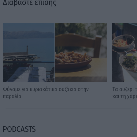
Διαβάστε επίσης
Φύγαμε για κυριακάτικα ουζάκια στην
Tα ουζερί 
παραλία!
και τη χάρ
PODCASTS