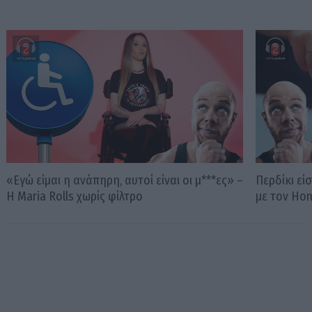
«Εγώ είμαι η ανάπηρη, αυτοί είναι οι μ***ες» –
Περδίκι εί
Η Maria Rolls χωρίς φίλτρο
με τον Ho