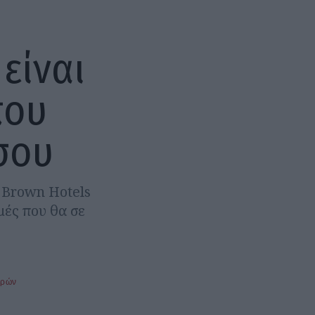
 είναι
που
σου
ς Brown Hotels
μές που θα σε
ερών