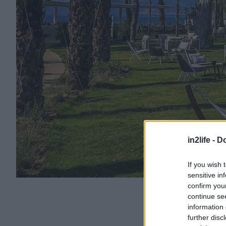
in2life -
Do
If you wish 
sensitive in
confirm you
continue se
information 
further disc