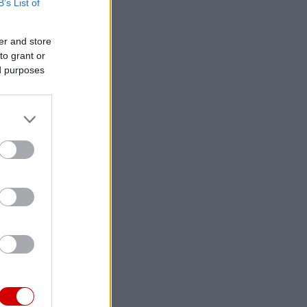
B’s List of
er and store
to grant or
ed purposes