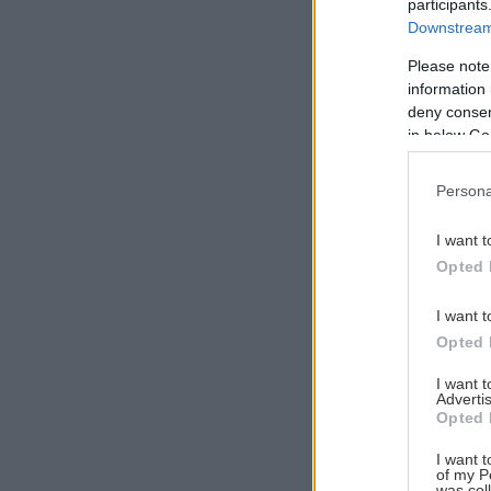
participants
Downstream 
Please note
information 
Αναζήτηση
deny consent
για...
in below Go
Persona
I want t
Opted 
I want t
Opted 
I want 
Advertis
Opted 
I want t
of my P
was col