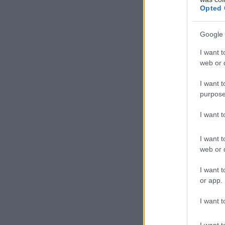
Opted 
Google 
I want t
web or d
Ο
I want t
ι
purpose
ε
ε
I want 
γ
I want t
τον απόλυτο, π
web or d
Κάτι λιγότερο 
I want t
or app.
της Brown Hote
σε μια παραλία 
I want t
στοιβάξει στην
I want t