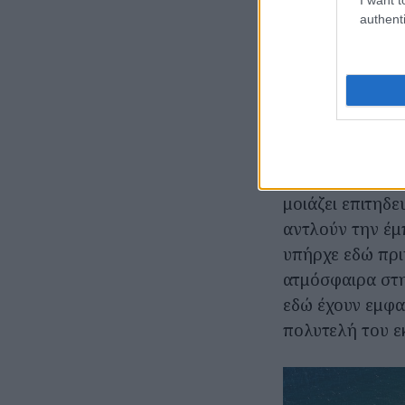
οποίες οι Elast
authenti
Architecture/H
Το Isla Brown C
Ήδη από την σ
πίσω σου την κ
συμβαίνει εδώ. 
ζητήσουμε να κ
μοιάζει επιτηδ
αντλούν την έμ
υπήρχε εδώ πρι
ατμόσφαιρα στη
εδώ έχουν εμφα
πολυτελή του ε