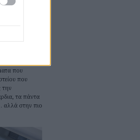
ς συνηθίσει:
μα αφήνοντας
ι διαφορετικό
που θα
τα εδώ δεν
ώματα που
στείου που
ς την
ρδια, τα πάντα
… αλλά στην πιο