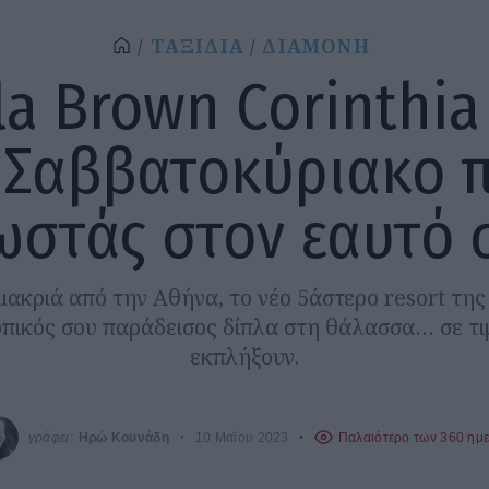
ΤΑΞΙΔΙΑ
ΔΙΑΜΟΝΗ
la Brown Corinthia
 Σαββατοκύριακο 
ωστάς στον εαυτό 
μακριά από την Αθήνα, το νέο 5άστερο resort τη
ωπικός σου παράδεισος δίπλα στη θάλασσα… σε τι
εκπλήξουν.
γράφει:
Ηρώ Κουνάδη
10 Μαΐου 2023
Παλαιότερο των 360 ημ