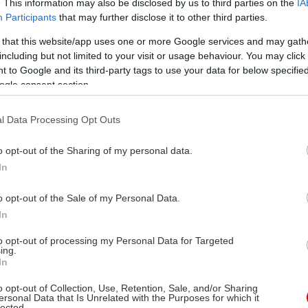
. This information may also be disclosed by us to third parties on the
IA
Participants
that may further disclose it to other third parties.
 that this website/app uses one or more Google services and may gath
including but not limited to your visit or usage behaviour. You may click 
 to Google and its third-party tags to use your data for below specifi
ogle consent section.
l Data Processing Opt Outs
o opt-out of the Sharing of my personal data.
In
o opt-out of the Sale of my Personal Data.
In
to opt-out of processing my Personal Data for Targeted
ing.
In
o opt-out of Collection, Use, Retention, Sale, and/or Sharing
ersonal Data that Is Unrelated with the Purposes for which it
lected.