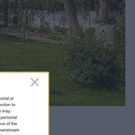
sonal or
ection to
ou may
 personal
out of the
 downstream