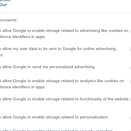
Out
consents
o allow Google to enable storage related to advertising like cookies on
evice identifiers in apps.
o allow my user data to be sent to Google for online advertising
 Άγιοι Θεόδωροι της Κορινθίας είναι από τα μέρη εκε
s.
κπλήσσουν ακριβώς επειδή δεν φαντάζεσαι ότι μπορ
κπλήξουν. Είτε τους έχεις συνδέσει με τις οικογενεια
to allow Google to send me personalized advertising.
ια μπάνια στα 80s, είτε με την είσοδο-έξοδο της πόλ
o allow Google to enable storage related to analytics like cookies on
ροσωπικό σου παράδεισο εδώ δεν περιμένεις να τον β
evice identifiers in apps.
από μια ώρα μακριά από την Αθήνα, το ολοκαίνουριο
o allow Google to enable storage related to functionality of the website
ls ακροβατεί μεταξύ ουρανού και θάλασσας, βουτάει
με κρυστάλλινα νερά, και μαζεύει τα βότσαλά της γι
o allow Google to enable storage related to personalization.
 καμπυλωτή του πρόσοψη –έμπνευση, μια από τις πολ
o allow Google to enable storage related to security, including