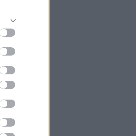
ίνα που σε
ούν να σε
κές εξορμήσεις
ης τα τριήμερα,
ρεις. Και όμως.
 5άστερο resort
 τα πόδια του
α να τα
λές για τις