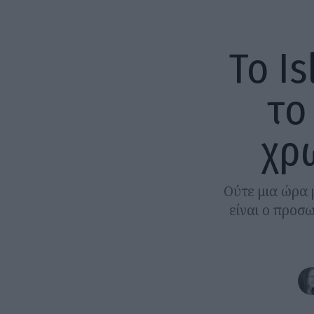
Το Is
το
χρ
Ούτε μια ώρα 
είναι ο προσ