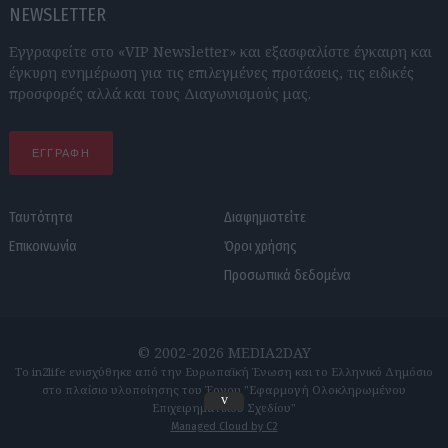
NEWSLETTER
Εγγραφείτε στο «VIP Newsletter» και εξασφαλίστε έγκαιρη και
έγκυρη ενημέρωση για τις επιλεγμένες προτάσεις, τις ειδικές
προσφορές αλλά και τους Διαγωνισμούς μας.
ΕΓΓΡΑΦΗ
Ταυτότητα
Διαφημιστείτε
Επικοινωνία
Όροι χρήσης
Προσωπικά δεδομένα
© 2002-2026 MEDIA2DAY
Το in2life ενισχύθηκε από την Ευρωπαϊκή Ένωση και το Ελληνικό Δημόσιο
στο πλαίσιο υλοποίησης του Έργου "Εφαρμογή Ολοκληρωμένου
v
Επιχειρηματικού Σχεδίου"
Managed Cloud by C2