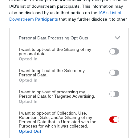
IAB’s list of downstream participants. This information may
also be disclosed by us to third parties on the
IAB’s List of
Downstream Participants
that may further disclose it to other
third parties.
Please note that this website/app uses one or more Google
Personal Data Processing Opt Outs
services and may gather and store information including but
not limited to your visit or usage behaviour. You may click to
I want to opt-out of the Sharing of my
personal data.
grant or deny consent to Google and its third-party tags to
Opted In
use your data for below specified purposes in below Google
consent section.
I want to opt-out of the Sale of my
Personal Data.
Opted In
I want to opt-out of processing my
Personal Data for Targeted Advertising.
Opted In
I want to opt-out of Collection, Use,
Retention, Sale, and/or Sharing of my
Personal Data that Is Unrelated with the
Purposes for which it was collected.
Opted Out