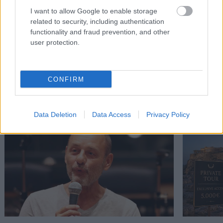
σεβαστοί οικογενειάρχες που φλερτάρουν με τον
I want to allow Google to enable storage
συντηρητισμό της μέσης ηλικίας. Εσύ μην δινεις σημασία.
related to security, including authentication
functionality and fraud prevention, and other
user protection.
CONFIRM
Διαβάστε επίσης
Data Deletion
Data Access
Privacy Policy