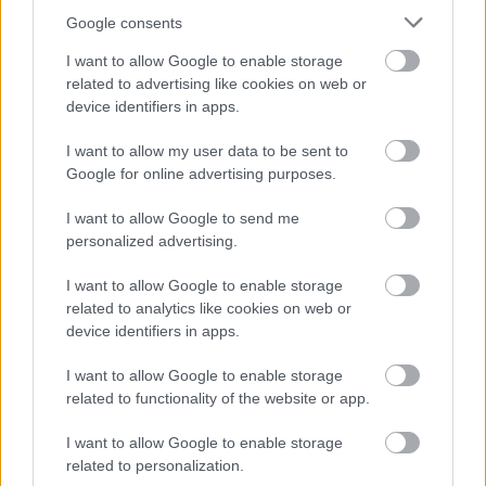
Google consents
I want to allow Google to enable storage
related to advertising like cookies on web or
device identifiers in apps.
I want to allow my user data to be sent to
Google for online advertising purposes.
I want to allow Google to send me
personalized advertising.
I want to allow Google to enable storage
Ιοβόλος
related to analytics like cookies on web or
device identifiers in apps.
Ο Ιοβόλος υπάρχει από την εποχή που τα blogs ήταν «κάτι
καινούριο». Ρίχνει τα βέλη που ετοιμάζει φτιάχνει η
I want to allow Google to enable storage
συντακτική ομάδα του In2life και λέει τη γνώμη του χωρίς
related to functionality of the website or app.
φόβο, αλλά συχνά με πάθος από το 2008. Κάποιοι λένε ότι
I want to allow Google to enable storage
πίσω από τη μυστική του ταυτότητα κρύβονται ανύπαντροι
related to personalization.
χαβαλετζήδες, κάποιοι άλλοι ότι την ύλη του φροντίζουν