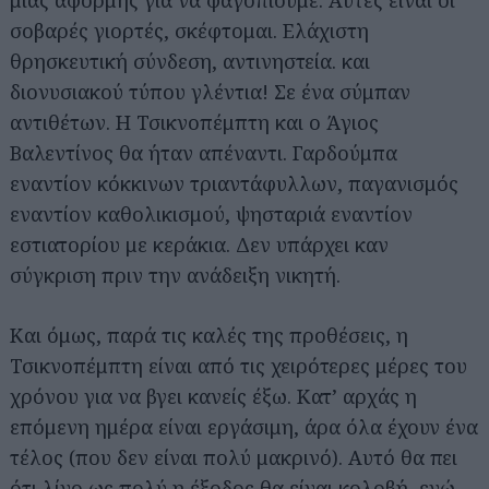
μιας αφορμής για να φαγοπιούμε. Αυτές είναι οι
σοβαρές γιορτές, σκέφτομαι. Ελάχιστη
θρησκευτική σύνδεση, αντινηστεία. και
διονυσιακού τύπου γλέντια! Σε ένα σύμπαν
αντιθέτων. Η Τσικνοπέμπτη και ο Άγιος
Βαλεντίνος θα ήταν απέναντι. Γαρδούμπα
εναντίον κόκκινων τριαντάφυλλων, παγανισμός
εναντίον καθολικισμού, ψησταριά εναντίον
εστιατορίου με κεράκια. Δεν υπάρχει καν
σύγκριση πριν την ανάδειξη νικητή.
Και όμως, παρά τις καλές της προθέσεις, η
Τσικνοπέμπτη είναι από τις χειρότερες μέρες του
χρόνου για να βγει κανείς έξω. Κατ’ αρχάς η
επόμενη ημέρα είναι εργάσιμη, άρα όλα έχουν ένα
τέλος (που δεν είναι πολύ μακρινό). Αυτό θα πει
ότι λίγο ως πολύ η έξοδος θα είναι κολοβή, ενώ