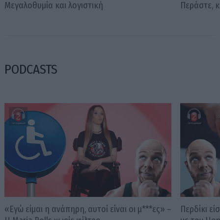
Μεγαλοθυμία και λογιστική
Περάστε, 
PODCASTS
«Εγώ είμαι η ανάπηρη, αυτοί είναι οι μ***ες» –
Περδίκι εί