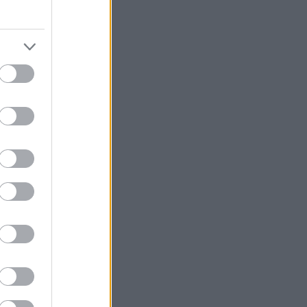
ότητες της 95ης
τις 12 Μαρτίου
ίλ παγκοσμίως.
ή πρόταση για
αγνητικά Πεδία
καταστήσουμε
 παρελθόν
ό οσκαρικό