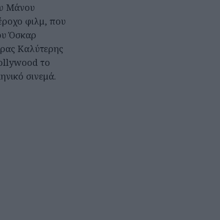
ου Μάνου
έροχο φιλμ, που
ου Όσκαρ
ίρας Καλύτερης
ollywood το
ηνικό σινεμά.