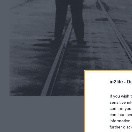
in2life -
Do
If you wish 
sensitive in
confirm you
continue se
information 
further disc