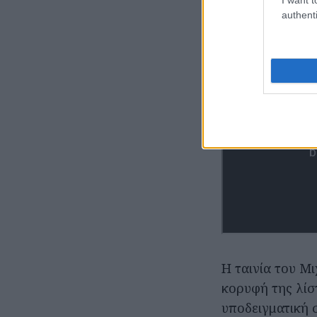
authenti
Η ταινία του Μ
κορυφή της λίσ
υποδειγματική 