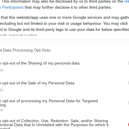
. This information may also be disclosed by us to third parties on the
IA
Participants
that may further disclose it to other third parties.
 that this website/app uses one or more Google services and may gath
including but not limited to your visit or usage behaviour. You may click 
 to Google and its third-party tags to use your data for below specifi
ogle consent section.
l Data Processing Opt Outs
o opt-out of the Sharing of my personal data.
In
o opt-out of the Sale of my Personal Data.
In
to opt-out of processing my Personal Data for Targeted
ing.
In
o opt-out of Collection, Use, Retention, Sale, and/or Sharing
ersonal Data that Is Unrelated with the Purposes for which it
lected.