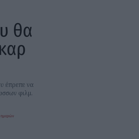
ου θα
καρ
ου έπρεπε να
ωσσων φιλμ.
 ημερών