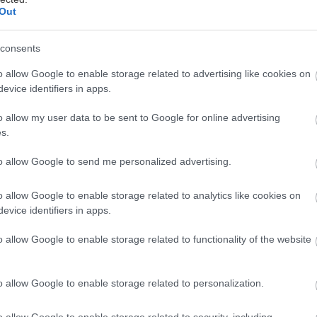
Out
consents
o allow Google to enable storage related to advertising like cookies on
evice identifiers in apps.
ιν από λίγες μέρες, ανακοινώθηκαν όλες οι υποψηφι
o allow my user data to be sent to Google for online advertising
ελετής των Βραβείων Όσκαρ, η οποία θα διεξαχθεί σ
s.
023, συγκεντρώνοντας τα βλέμματα όλων των σινεφ
ια άλλη μια φορά η Ακαδημία σνόμπαρε την ελληνικ
to allow Google to send me personalized advertising.
της ξενόγλωσσης ταινίας αφήνοντας τα hype-άτα Μ
o allow Google to enable storage related to analytics like cookies on
ύση, εκτός της τελικής πεντάδας. Θέλοντας να απο
evice identifiers in apps.
έχουν υποστεί συγκλονιστικές ελληνικές ταινίες στο
ίστα με εκείνες που θα έπρεπε να σηκώσουν το χρυσ
o allow Google to enable storage related to functionality of the website
ην ξενόγλωσση κατηγορία.
o allow Google to enable storage related to personalization.
Μιχάλη Κακογιάννη (1955)
o allow Google to enable storage related to security, including