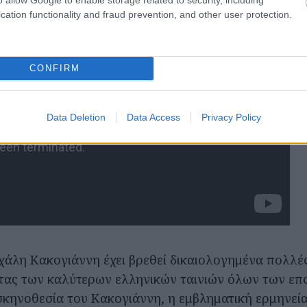
cation functionality and fraud prevention, and other user protection.
CONFIRM
Data Deletion
Data Access
Privacy Policy
ιχάλη Κακογιάννη έχει βρεθεί δικαιολογημένα πολλέ
τας των καλύτερων ελληνικών ταινιών όλων των επ
σκηνοθεσία του Κακογιάννη, η εμβληματική ερμηνεία