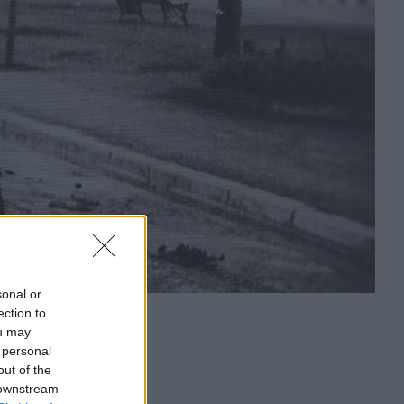
sonal or
ection to
ou may
 personal
out of the
 downstream