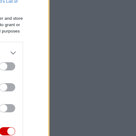
B’s List of
er and store
to grant or
ed purposes