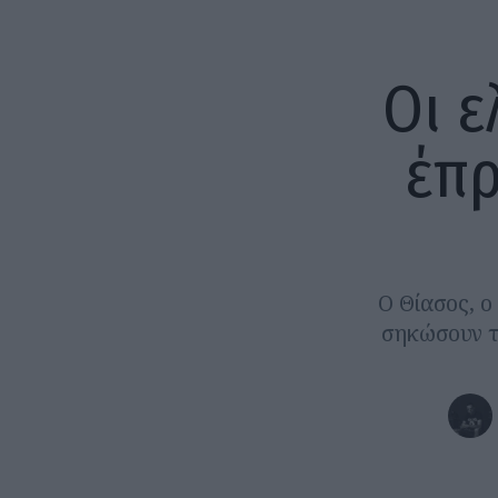
Οι ε
έπρ
Ο Θίασος, ο
σηκώσουν τ