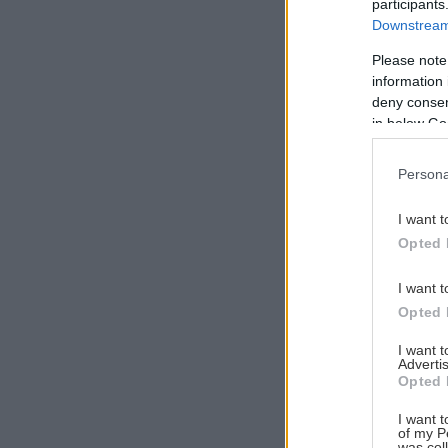
participants
Downstream 
Please note
information 
Αναζήτηση
deny consent
για...
in below Go
Persona
I want t
Opted 
I want t
Opted 
I want 
Advertis
Opted 
I want t
of my P
was col