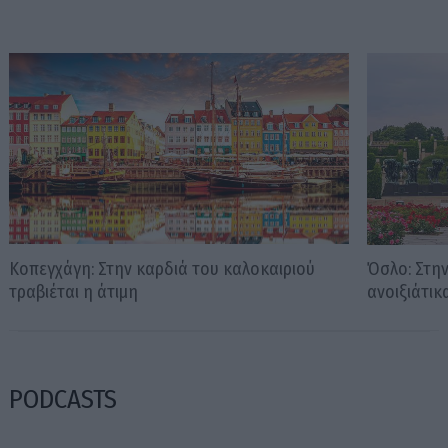
Κοπεγχάγη: Στην καρδιά του καλοκαιριού
Όσλο: Στη
τραβιέται η άτιμη
ανοιξιάτικ
PODCASTS