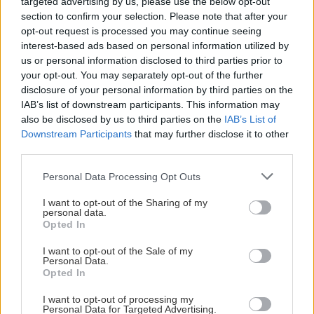
targeted advertising by us, please use the below opt-out
Στην Μπριζ θα πας με τραίνο από τις Βρυξέλλες,
section to confirm your selection. Please note that after your
opt-out request is processed you may continue seeing
σε κάτι λιγότερο από μία ώρα, και εισιτήριο στα
interest-based ads based on personal information utilized by
15€ one way.
us or personal information disclosed to third parties prior to
your opt-out. You may separately opt-out of the further
disclosure of your personal information by third parties on the
IAB’s list of downstream participants. This information may
also be disclosed by us to third parties on the
IAB’s List of
Downstream Participants
that may further disclose it to other
third parties.
Please note that this website/app uses one or more Google
Personal Data Processing Opt Outs
services and may gather and store information including but
not limited to your visit or usage behaviour. You may click to
I want to opt-out of the Sharing of my
personal data.
grant or deny consent to Google and its third-party tags to
Opted In
use your data for below specified purposes in below Google
consent section.
I want to opt-out of the Sale of my
Personal Data.
Περισσότερες λεπτομέρειες, και προτάσεις για
Opted In
διαμονή και φαγητό, έχουμε εδώ -
Κάνε τη χάρη
I want to opt-out of processing my
στον εαυτό σου και ταξίδεψε στην Μπριζ
Personal Data for Targeted Advertising.