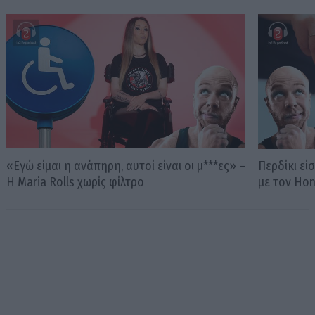
«Εγώ είμαι η ανάπηρη, αυτοί είναι οι μ***ες» –
Περδίκι εί
Η Maria Rolls χωρίς φίλτρο
με τον Ho