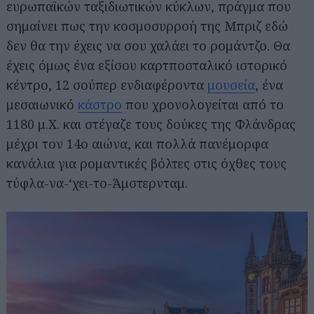
ευρωπαϊκών ταξιδιωτικών κύκλων, πράγμα που
σημαίνει πως την κοσμοσυρροή της Μπριζ εδώ
δεν θα την έχεις να σου χαλάει το ρομάντζο. Θα
έχεις όμως ένα εξίσου καρτποσταλικό ιστορικό
κέντρο, 12 σούπερ ενδιαφέροντα
μουσεία
, ένα
μεσαιωνικό
κάστρο
που χρονολογείται από το
1180 μ.Χ. και στέγαζε τους δούκες της Φλάνδρας
μέχρι τον 14ο αιώνα, και πολλά πανέμορφα
κανάλια για ρομαντικές βόλτες στις όχθες τους
τύφλα-να-‘χει-το-Άμστερνταμ.