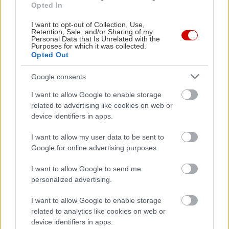
Opted In
Τα αεροπορικά αυτές τις μέρες είναι
I want to opt-out of Collection, Use,
Retention, Sale, and/or Sharing of my
εξαιρετικά φτηνά
Personal Data that Is Unrelated with the
Purposes for which it was collected.
Opted Out
…κι αυτό ήταν που μας ενέπνευσε τις γραμμές
που διαβάζεις τώρα: Η Ryanair μας πετάει από
Google consents
Αθήνα στις Βρυξέλλες και πίσω, με μόλις 55€ (την
I want to allow Google to enable storage
τιμή εντοπίσαμε, μεταξύ άλλων, για αναχώρηση
related to advertising like cookies on web or
device identifiers in apps.
την Παρασκευή 27 Ιανουαρίου και επιστροφή την
Τετάρτη 1η Φεβρουαρίου).
I want to allow my user data to be sent to
Google for online advertising purposes.
Αν σε βγάλει το πρόγραμμα για μια στάση στις
I want to allow Google to send me
Βρυξέλλες,
εδώ
έχουμε τα βασικά που πρέπει να
personalized advertising.
δεις ως πρωτάρης, κι
εδώ
όλες τις διευθύνσεις για
I want to allow Google to enable storage
να φας και να πιείς στα καλύτερα.
related to analytics like cookies on web or
device identifiers in apps.