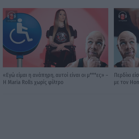
«Εγώ είμαι η ανάπηρη, αυτοί είναι οι μ***ες» –
Περδίκι εί
Η Maria Rolls χωρίς φίλτρο
με τον Ho