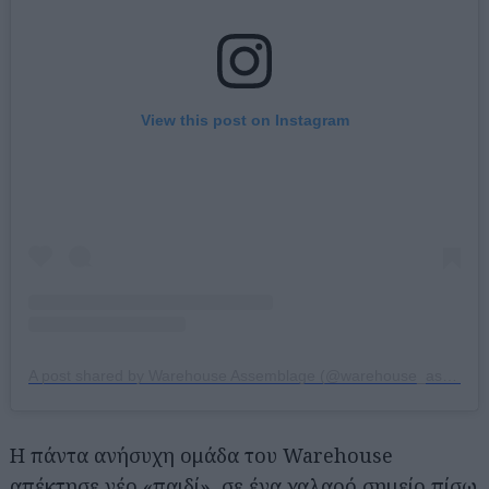
View this post on Instagram
A post shared by Warehouse Assemblage (@warehouse_assemblage)
Η πάντα ανήσυχη ομάδα του Warehouse
απέκτησε νέο «παιδί», σε ένα χαλαρό σημείο πίσω