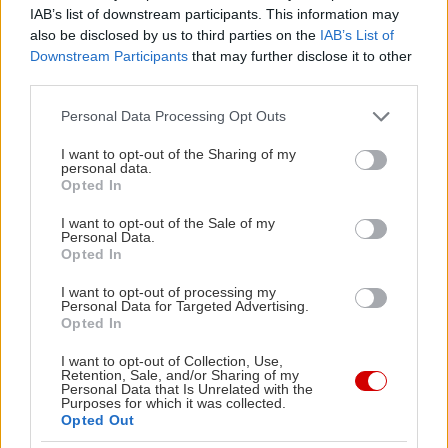
χειροποίητες μπάρες δημητριακών, αραβικές πίτες
IAB’s list of downstream participants. This information may
also be disclosed by us to third parties on the
IAB’s List of
με κινόα αλλά και σαλάτες ή χορταστικά
Downstream Participants
that may further disclose it to other
σάντουιτς.
third parties.
Please note that this website/app uses one or more Google
Personal Data Processing Opt Outs
Αλεξανδρινό
services and may gather and store information including but
not limited to your visit or usage behaviour. You may click to
I want to opt-out of the Sharing of my
personal data.
grant or deny consent to Google and its third-party tags to
Εμμανουήλ Μπενάκη 69, τηλ: 210 3827780
Opted In
use your data for below specified purposes in below Google
consent section.
I want to opt-out of the Sale of my
Personal Data.
Opted In
I want to opt-out of processing my
Personal Data for Targeted Advertising.
Opted In
I want to opt-out of Collection, Use,
Retention, Sale, and/or Sharing of my
Personal Data that Is Unrelated with the
Purposes for which it was collected.
Opted Out