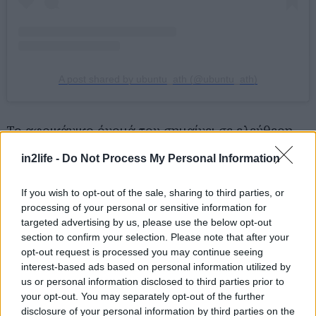
A post shared by ubuntu_ath (@ubuntu_ath)
Το αφρικάνικο όνομά του σημαίνει σε ελεύθερη
απόδοση «Είμαι αυτός που είμαι, επειδή είσαι
in2life -
Do Not Process My Personal Information
αυτός που είσαι» και αυτό που είναι, είναι ένα
όμορφο, μίνιμαλ καφέ με σκανδιναβικό ντιζάιν,
If you wish to opt-out of the sale, sharing to third parties, or
γεμάτο φυτά εσωτερικού χώρου που σε κάνουν να
processing of your personal or sensitive information for
targeted advertising by us, please use the below opt-out
νιώθεις οικεία. Εδώ το χαρμάνι έρχεται από το Mr
section to confirm your selection. Please note that after your
Bean Coffee Roasters, σερβίρεται σε κεραμικά
opt-out request is processed you may continue seeing
φλιτζάνια και αποτελείται από τρεις καφέδες από
interest-based ads based on personal information utilized by
us or personal information disclosed to third parties prior to
την Βραζιλία. Τον καφέ σου εδώ συνοδεύουν
your opt-out. You may separately opt-out of the further
vegan σνακ όπως banana bread χωρίς ζάχαρη,
disclosure of your personal information by third parties on the