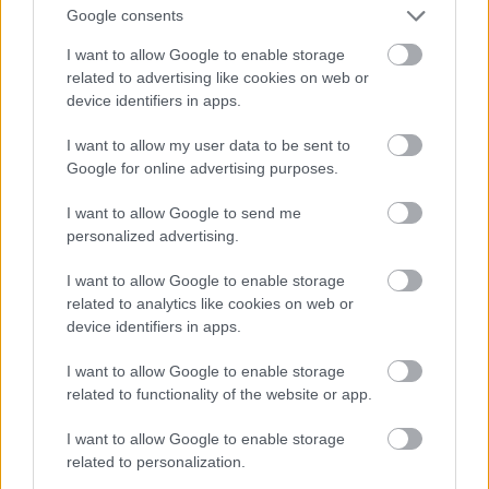
Google consents
I want to allow Google to enable storage
View this post on Instagram
related to advertising like cookies on web or
device identifiers in apps.
I want to allow my user data to be sent to
Google for online advertising purposes.
I want to allow Google to send me
personalized advertising.
I want to allow Google to enable storage
related to analytics like cookies on web or
A post shared by Alexandrino cafe bistrot (@alexandrino_cafe_bistrot)
device identifiers in apps.
I want to allow Google to enable storage
related to functionality of the website or app.
Ρομαντικό, χαλαρό, μποέμ, αλλιώτικο. Το
Αλεξανδρινό της Μπενάκη είναι ένα μέρος
I want to allow Google to enable storage
ιδιαίτερο, ένα ήσυχο καφέ-μπαρ με vintage αέρα,
related to personalization.