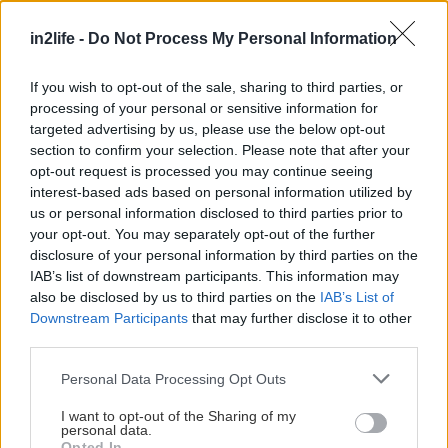
in2life -
Do Not Process My Personal Information
If you wish to opt-out of the sale, sharing to third parties, or
processing of your personal or sensitive information for
targeted advertising by us, please use the below opt-out
section to confirm your selection. Please note that after your
opt-out request is processed you may continue seeing
interest-based ads based on personal information utilized by
us or personal information disclosed to third parties prior to
your opt-out. You may separately opt-out of the further
disclosure of your personal information by third parties on the
IAB’s list of downstream participants. This information may
also be disclosed by us to third parties on the
IAB’s List of
Downstream Participants
that may further disclose it to other
third parties.
- Στον πανέμορφο και εν πολλοίς
Please note that this website/app uses one or more Google
Personal Data Processing Opt Outs
παραγνωρισμένο Άγιο Βλάση, το
Mina’s
services and may gather and store information including but
House
(φωτό, επάνω) απολαμβάνει υπέροχη θέα
not limited to your visit or usage behaviour. You may click to
I want to opt-out of the Sharing of my
personal data.
grant or deny consent to Google and its third-party tags to
στις πηλιορείτικες πλαγιές και την θάλασσα, αλλά
Opted In