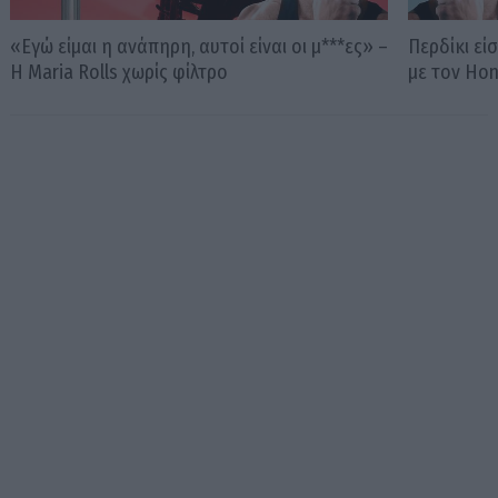
«Εγώ είμαι η ανάπηρη, αυτοί είναι οι μ***ες» –
Περδίκι εί
Η Maria Rolls χωρίς φίλτρο
με τον Ho