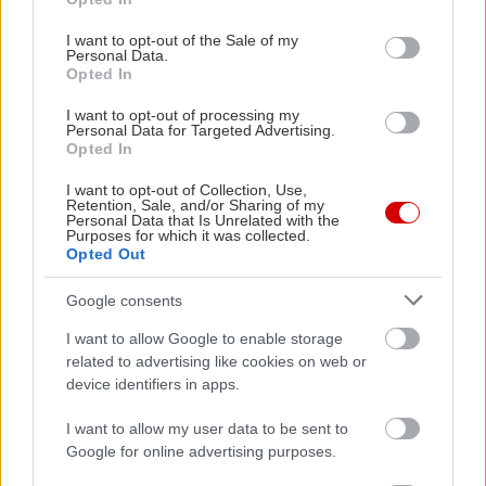
use your data for below specified purposes in below Google
και σε ένα φαντασμαγορικό ηλιοβασίλεμα. Η
consent section.
I want to opt-out of the Sale of my
βραδιά για δύο άτομα κοστίζει 80€.
Personal Data.
Opted In
- Στον σταρ του Κεντρικού Πηλίου, Άγιο
I want to opt-out of processing my
Personal Data for Targeted Advertising.
Λαυρέντιο, το
Maro's Guesthouse
είναι ένα
Opted In
πανέμορφο σπίτι με υπέροχη θέα στο βουνό, που
I want to opt-out of Collection, Use,
θα σου κοστίσει 80€ ανά διανυκτέρευση για δύο
Retention, Sale, and/or Sharing of my
Personal Data that Is Unrelated with the
άτομα.
Purposes for which it was collected.
Opted Out
Google consents
I want to allow Google to enable storage
related to advertising like cookies on web or
device identifiers in apps.
I want to allow my user data to be sent to
Google for online advertising purposes.