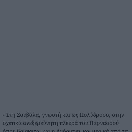
- Στη Σουβάλα, γνωστή και ως Πολύδροσο, στην
σχετικά ανεξερεύνητη πλευρά του Παρνασσού
όπου βρίσκεται και η Αγόριανη, και μερικά από τα