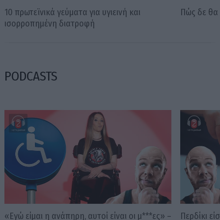
10 πρωτεϊνικά γεύματα για υγιεινή και
Πώς δε θα 
ισορροπημένη διατροφή
PODCASTS
«Εγώ είμαι η ανάπηρη, αυτοί είναι οι μ***ες» –
Περδίκι εί