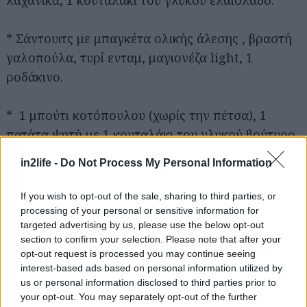
λαχανικά, 1 κουταλάκι του γλυκού ελαιόλαδο.
* Σάντουιτς με μπαγκέτα ολικής άλεσης , βραστή
γαλοπούλα, τυρί ενταμ, μαγιονέζα light, 1
ροδάκινο.
Αναζήτηση
για...
* 1 μπούτι κοτόπουλου (χωρίς την πέτσα), 1
πατάτα ψητή με 1 κουταλάκι του γλυκού βούτυρο,
ατομική σαλάτα εποχής, 2 κουταλάκια του γλυκού
in2life -
Do Not Process My Personal Information
ελαιόλαδο.
If you wish to opt-out of the sale, sharing to third parties, or
* Σαλάτα με σπανάκι και φράουλες: σπανάκι, 5-8
processing of your personal or sensitive information for
targeted advertising by us, please use the below opt-out
φράουλες σε φέτες, 1 παχιά φέτα μοτσαρέλα, 2
section to confirm your selection. Please note that after your
κουταλιές της σούπας κουκουνάρι, 1 φλιτζάνι
opt-out request is processed you may continue seeing
μπρόκολο, 1 κουταλιά της σούπας ελαιόλαδο, 1
interest-based ads based on personal information utilized by
us or personal information disclosed to third parties prior to
κουταλάκι του γλυκού μπαλσάμικο και λίγο χυμό
your opt-out. You may separately opt-out of the further