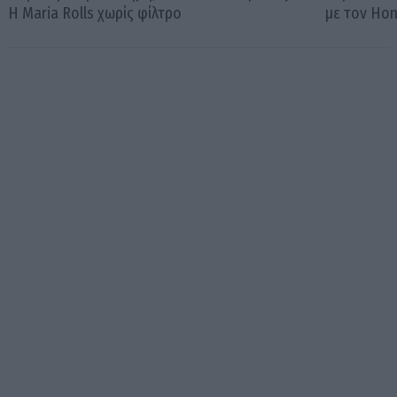
Η Maria Rolls χωρίς φίλτρο
με τον Ho