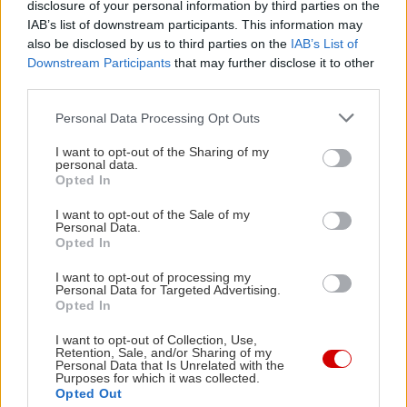
λεμόνι. Συνοδέψτε με 1 φέτα μαύρο ψωμί.
disclosure of your personal information by third parties on the
IAB’s list of downstream participants. This information may
also be disclosed by us to third parties on the
IAB’s List of
Νικόλας Γεωργιακώδης
Downstream Participants
that may further disclose it to other
third parties.
Ευχαριστούμε την
Διατροφολόγο Αλεξάνδρα
Please note that this website/app uses one or more Google
Personal Data Processing Opt Outs
Δαμβουνέλη
, για τις υγιεινές και γευστικές
services and may gather and store information including but
προτάσεις.
not limited to your visit or usage behaviour. You may click to
I want to opt-out of the Sharing of my
personal data.
grant or deny consent to Google and its third-party tags to
Opted In
use your data for below specified purposes in below Google
consent section.
I want to opt-out of the Sale of my
Personal Data.
Opted In
I want to opt-out of processing my
Personal Data for Targeted Advertising.
Opted In
I want to opt-out of Collection, Use,
Retention, Sale, and/or Sharing of my
Personal Data that Is Unrelated with the
Purposes for which it was collected.
Opted Out