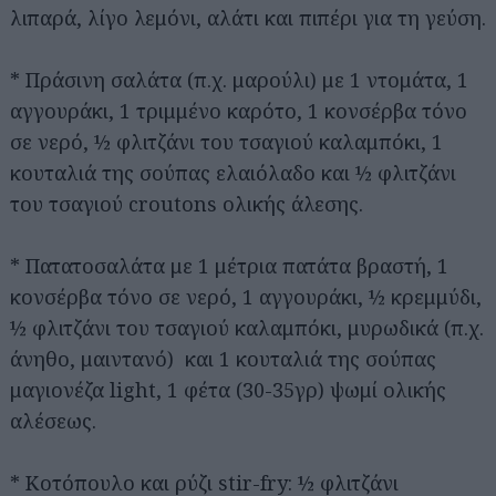
λιπαρά, λίγο λεμόνι, αλάτι και πιπέρι για τη γεύση.
* Πράσινη σαλάτα (π.χ. μαρούλι) με 1 ντομάτα, 1
αγγουράκι, 1 τριμμένο καρότο, 1 κονσέρβα τόνο
σε νερό, ½ φλιτζάνι του τσαγιού καλαμπόκι, 1
κουταλιά της σούπας ελαιόλαδο και ½ φλιτζάνι
του τσαγιού croutons ολικής άλεσης.
* Πατατοσαλάτα με 1 μέτρια πατάτα βραστή, 1
κονσέρβα τόνο σε νερό, 1 αγγουράκι, ½ κρεμμύδι,
½ φλιτζάνι του τσαγιού καλαμπόκι, μυρωδικά (π.χ.
άνηθο, μαιντανό) και 1 κουταλιά της σούπας
μαγιονέζα light, 1 φέτα (30-35γρ) ψωμί ολικής
αλέσεως.
* Κοτόπουλο και ρύζι stir-fry: ½ φλιτζάνι