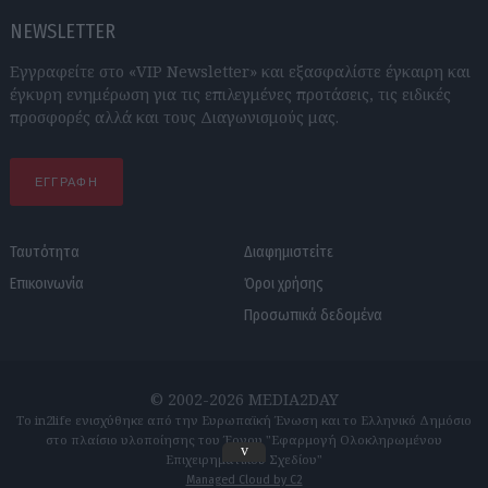
NEWSLETTER
Εγγραφείτε στο «VIP Newsletter» και εξασφαλίστε έγκαιρη και
έγκυρη ενημέρωση για τις επιλεγμένες προτάσεις, τις ειδικές
προσφορές αλλά και τους Διαγωνισμούς μας.
ΕΓΓΡΑΦΗ
Ταυτότητα
Διαφημιστείτε
Επικοινωνία
Όροι χρήσης
Προσωπικά δεδομένα
© 2002-2026 MEDIA2DAY
Το in2life ενισχύθηκε από την Ευρωπαϊκή Ένωση και το Ελληνικό Δημόσιο
στο πλαίσιο υλοποίησης του Έργου "Εφαρμογή Ολοκληρωμένου
v
Επιχειρηματικού Σχεδίου"
Managed Cloud by C2