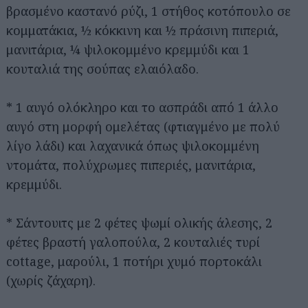
βρασμένο καστανό ρύζι, 1 στήθος κοτόπουλο σε
κομματάκια, ½ κόκκινη και ½ πράσινη πιπεριά,
μανιτάρια, ¼ ψιλοκομμένο κρεμμύδι και 1
κουταλιά της σούπας ελαιόλαδο.
* 1 αυγό ολόκληρο και το ασπράδι από 1 άλλο
αυγό στη μορφή ομελέτας (φτιαγμένο με πολύ
λίγο λάδι) και λαχανικά όπως ψιλοκομμένη
ντομάτα, πολύχρωμες πιπεριές, μανιτάρια,
κρεμμύδι.
* Σάντουιτς με 2 φέτες ψωμί ολικής άλεσης, 2
φέτες βραστή γαλοπούλα, 2 κουταλιές τυρί
cottage, μαρούλι, 1 ποτήρι χυμό πορτοκάλι
(χωρίς ζάχαρη).