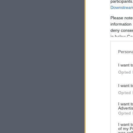
participants
Downstream 
Please note
information 
Αναζήτηση
deny consent
για...
in below Go
Persona
I want t
Opted 
I want t
Opted 
I want 
Advertis
Opted 
I want t
of my P
was col