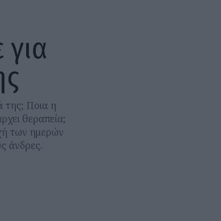
 για
ης
 της; Ποια η
ρχει θεραπεία;
αχή των ημερών
ς άνδρες.