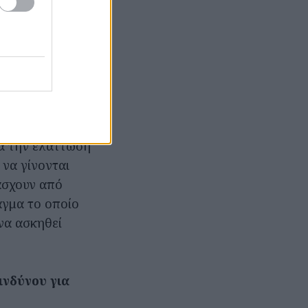
ματα που
λεί νόσο
ια της οστικής
ια την ελάττωση
 να γίνονται
άσχουν από
αγμα το οποίο
να ασκηθεί
ινδύνου για