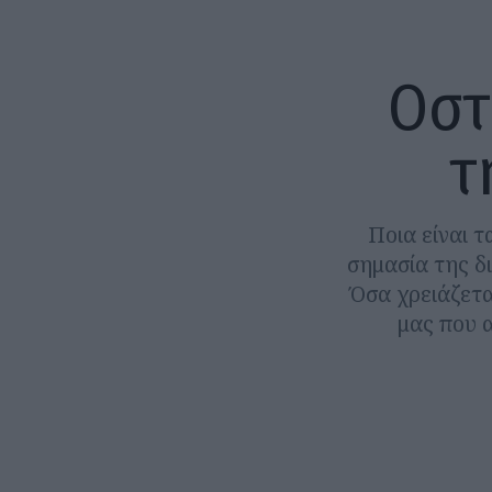
Οστ
τ
Ποια είναι 
σημασία της δ
Όσα χρειάζετα
μας που 