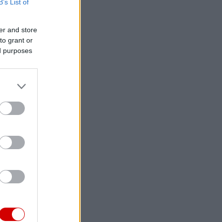
B’s List of
er and store
to grant or
ed purposes