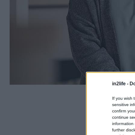
in2life -
Do
If you wish 
sensitive in
confirm you
continue se
information 
further disc