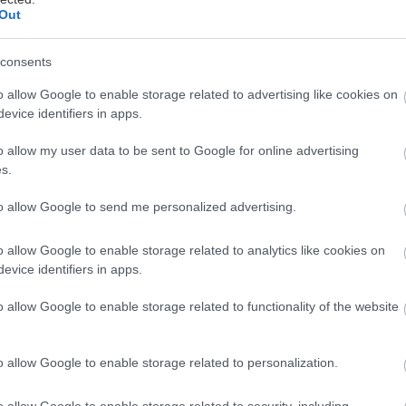
Out
consents
εωργιακώδη
o allow Google to enable storage related to advertising like cookies on
evice identifiers in apps.
μια από τις πιο «γνωστές» σκελετικές παθήσεις παγκ
o allow my user data to be sent to Google for online advertising
α σύμφωνα με διεθνείς και ελληνικές στατιστικές, 
s.
ληνες και Ελληνίδες πάσχουν από οστεοπόρωση. Μά
to allow Google to send me personalized advertising.
ώρα λαμβάνουν αγωγή πρόληψης καταγμάτων μόλις 3
ας, με αποτέλεσμα να μην αποφεύγονται πολλές χιλ
o allow Google to enable storage related to analytics like cookies on
ς υπόλοιπους, οι οποίοι δεν έχουν ακόμη εντοπισθεί
evice identifiers in apps.
τικής αγωγής. Μία από τις σημαντικότερες αιτίες τ
o allow Google to enable storage related to functionality of the website
ων σημαντικών ελλείψεων στον τομέα της πρωτοβά
ναι η άγνοια γύρω από τη σημαντική αυτή πάθηση.
o allow Google to enable storage related to personalization.
 Παγκόσμια Ημέρα Οστεοπόρωσης, συγκεντρώσαμε 
o allow Google to enable storage related to security, including