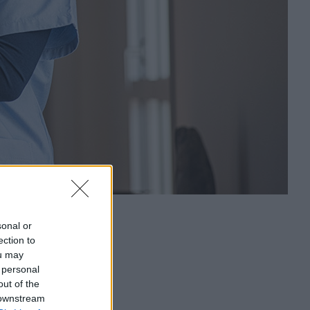
sonal or
ection to
ou may
 personal
out of the
 downstream