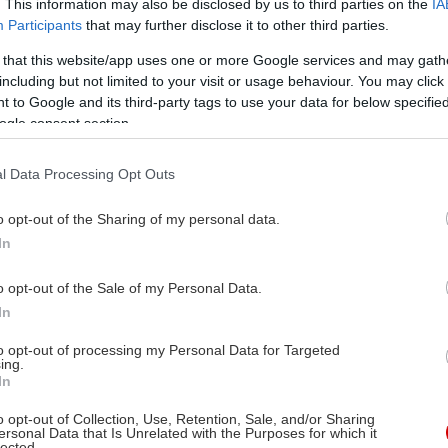
. This information may also be disclosed by us to third parties on the
IA
Participants
that may further disclose it to other third parties.
 that this website/app uses one or more Google services and may gath
including but not limited to your visit or usage behaviour. You may click 
 to Google and its third-party tags to use your data for below specifi
ogle consent section.
l Data Processing Opt Outs
o opt-out of the Sharing of my personal data.
In
o opt-out of the Sale of my Personal Data.
In
to opt-out of processing my Personal Data for Targeted
ing.
In
o opt-out of Collection, Use, Retention, Sale, and/or Sharing
ersonal Data that Is Unrelated with the Purposes for which it
lected.