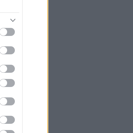
οσμίως, όμως
περίπου ένα
λιστα, αυτή τη
00.000
ιάδες
 ως έχοντες
ων αριθμών
θμιας
δέκα