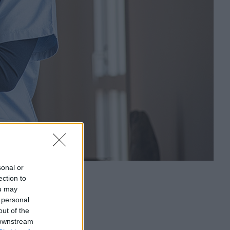
sonal or
ection to
ou may
 personal
out of the
 downstream