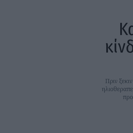
Κ
κίν
Πριν ξεκιν
ηλιοθεραπε
προ