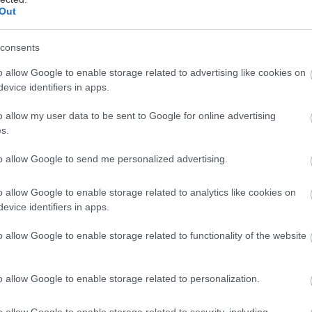
Out
consents
o allow Google to enable storage related to advertising like cookies on
evice identifiers in apps.
α ατελείωτες ώρες ηλιοθεραπείας και χαλάρωσης στη
ι» αλλά στο δεύτερο «ναι», καθώς όλο και περισσότ
o allow my user data to be sent to Google for online advertising
πως ο καρκίνος του δέρματος σχετίζεται μεν με ελά
s.
ι με την έκθεση στην υπεριώδη ακτινοβολία. Για την
to allow Google to send me personalized advertising.
 Παγκόσμιο Οργανισμό Υγείας, κάθε χρόνο 60.000 
 τους εξαιτίας μεγάλης έκθεσης σε υπεριώδη ακτινοβ
o allow Google to enable storage related to analytics like cookies on
ωμα, την πιο επικίνδυνη μορφή καρκίνου του δέρματ
evice identifiers in apps.
o allow Google to enable storage related to functionality of the website
κίνος του δέρματος
 δέρματος είναι μια κακοήθης νεοπλασία, η οποία α
o allow Google to enable storage related to personalization.
α (το εξωτερικό στρώμα του δέρματος) και έτσι τα σ
ορατά. Το 85% των περιπτώσεων καρκίνου του δέρμα
o allow Google to enable storage related to security, including