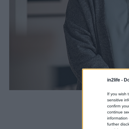
in2life -
Do
If you wish 
sensitive in
confirm you
continue se
information 
further disc