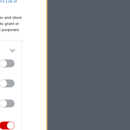
B’s List of
er and store
to grant or
ed purposes