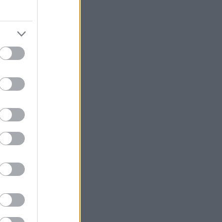
ν παραλία; Στο
ερες έρευνες
ττωμα στο DNA,
 ακρίβεια,
άνθρωποι
ολία, η οποία
ος.
ναπτύσσεται
υμπτώματά της
τος οφείλονται