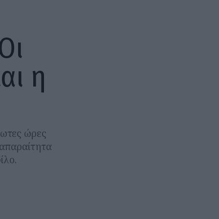
Οι
αι η
είωτες ώρες
 απαραίτητα
ίλο.