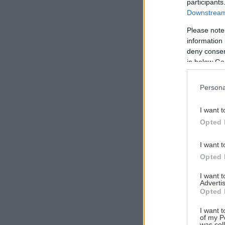
participants
Downstream 
Please note
information 
Αναζήτηση
deny consent
για...
in below Go
Persona
I want t
Opted 
I want t
Opted 
I want 
Advertis
Opted 
I want t
of my P
was col