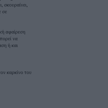
, σκουραίνει,
ε σε
ική αφαίρεση
μπορεί να
αση ή και
ον καρκίνο του