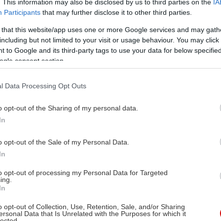
. This information may also be disclosed by us to third parties on the
IA
Participants
that may further disclose it to other third parties.
 that this website/app uses one or more Google services and may gath
including but not limited to your visit or usage behaviour. You may click 
 to Google and its third-party tags to use your data for below specifi
ogle consent section.
l Data Processing Opt Outs
o opt-out of the Sharing of my personal data.
In
o opt-out of the Sale of my Personal Data.
In
to opt-out of processing my Personal Data for Targeted
ing.
In
o opt-out of Collection, Use, Retention, Sale, and/or Sharing
ersonal Data that Is Unrelated with the Purposes for which it
lected.