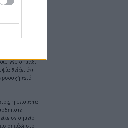
γο κ. Λουίζα
κίας άνω των 60
φαίρεση του
για
πεία έχει
οιο νέο σημάδι
ψία δείξει ότι
 προσοχή από
τος, η οποία τα
οιοδήποτε
είτε σε σημείο
ωμο σημάδι στο