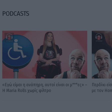
PODCASTS
«Εγώ είμαι η ανάπηρη, αυτοί είναι οι μ***ες» –
Περδίκι εί
Η Maria Rolls χωρίς φίλτρο
με τον Ho