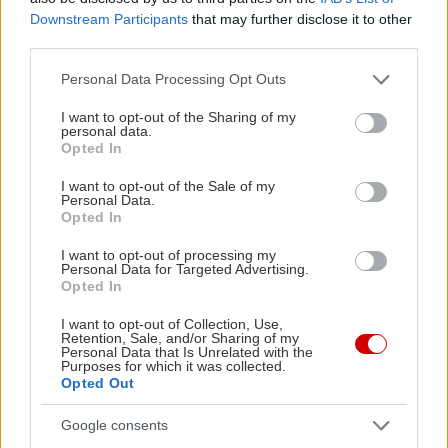
βιταμίνες, μέταλλα κτλ, σε φρέσκα φρούτα και
Downstream Participants
that may further disclose it to other
λαχανικά παίρνουμε ακριβώς τις ίδιες
third parties.
ποσότητες θρεπτικών συστατικών,
Please note that this website/app uses one or more Google
Personal Data Processing Opt Outs
εξασφαλίζοντας μάλιστα και την καλύτερη
services and may gather and store information including but
αφομοίωσή τους από τον οργανισμό.
not limited to your visit or usage behaviour. You may click to
I want to opt-out of the Sharing of my
personal data.
grant or deny consent to Google and its third-party tags to
Καταναλώνοντας "φυσικές" βιταμίνες αποκτούμε
Opted In
use your data for below specified purposes in below Google
μια αίσθηση ευεξίας που πηγάζει από την υγιεινή
consent section.
I want to opt-out of the Sale of my
διατροφή αυτή καθεαυτή. Κανένα φάρμακο ή
Personal Data.
Opted In
συμπλήρωμα δεν μπορεί να μας κάνει να
νιώσουμε το ίδιο και αυτό είναι σίγουρο. Με
I want to opt-out of processing my
Personal Data for Targeted Advertising.
αφορμή λοιπόν και την οικονομική κρίση, ίσως θα
Opted In
πρέπει
να σκεφτούμε λίγο καλύτερα πριν
I want to opt-out of Collection, Use,
δώσουμε τα λεφτά μας
σε κάτι το οποίο δεν
Retention, Sale, and/or Sharing of my
Personal Data that Is Unrelated with the
γνωρίζουμε επακριβώς το αν θα μας ωφελήσει ή
Purposes for which it was collected.
Opted Out
όχι.
Google consents