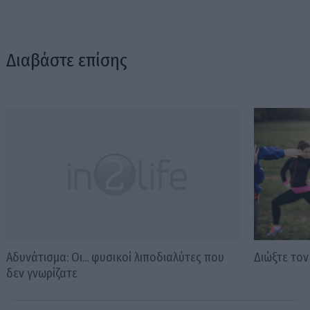
Διαβάστε επίσης
Αδυνάτισμα: Οι... φυσικοί λιποδιαλύτες που
Διώξτε το
δεν γνωρίζατε