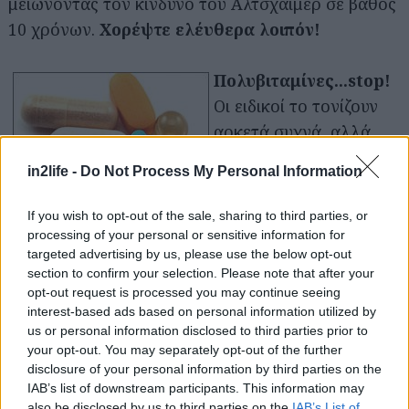
μειώνοντας τον κίνδυνο του Αλτσχάιμερ σε βάθος
Αναζήτηση
για...
10 χρόνων.
Χορέψτε ελέυθερα λοιπόν!
Πολυβιταμίνες...stop!
Οι ειδικοί το τονίζουν
αρκετά συχνά, αλλά
σπάνια "ακούγονται"
in2life -
Do Not Process My Personal Information
εξαιτίας των δεκάδων
διαφημίσεων για τα
If you wish to opt-out of the sale, sharing to third parties, or
συμπληρώματα
processing of your personal or sensitive information for
targeted advertising by us, please use the below opt-out
διατροφής κάθε είδους.
section to confirm your selection. Please note that after your
Η πώλησή τους δίνει τεράστιο τζίρο στις
opt-out request is processed you may continue seeing
βιομηχανίες
, οι οποίες έχουν βαλθεί να μας
interest-based ads based on personal information utilized by
us or personal information disclosed to third parties prior to
αποδείξουν ότι είναι απαραίτητα για την
your opt-out. You may separately opt-out of the further
καθημερινή μας διατροφή. Λάθος.
Ξοδεύοντας τα
disclosure of your personal information by third parties on the
ίδια λεφτά που δίνουμε σε κάθε λογής
IAB’s list of downstream participants. This information may
also be disclosed by us to third parties on the
IAB’s List of