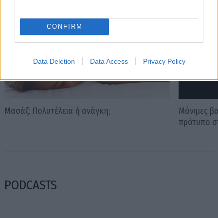
CONFIRM
Data Deletion
Data Access
Privacy Policy
Μασάζ: Πολυτέλεια ή ανάγκη;
Μόνιμες βα
πρότυπο σ
PODCASTS