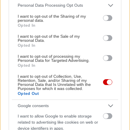
Please note that this website/app uses one or more Google
Personal Data Processing Opt Outs
services and may gather and store information including but
not limited to your visit or usage behaviour. You may click to
I want to opt-out of the Sharing of my
personal data.
grant or deny consent to Google and its third-party tags to
Opted In
use your data for below specified purposes in below Google
consent section.
I want to opt-out of the Sale of my
Personal Data.
Opted In
I want to opt-out of processing my
Personal Data for Targeted Advertising.
Opted In
I want to opt-out of Collection, Use,
Retention, Sale, and/or Sharing of my
Personal Data that Is Unrelated with the
Purposes for which it was collected.
Opted Out
Google consents
I want to allow Google to enable storage
related to advertising like cookies on web or
device identifiers in apps.