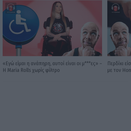
«Εγώ είμαι η ανάπηρη, αυτοί είναι οι μ***ες» –
Περδίκι εί
Η Maria Rolls χωρίς φίλτρο
με τον Ho