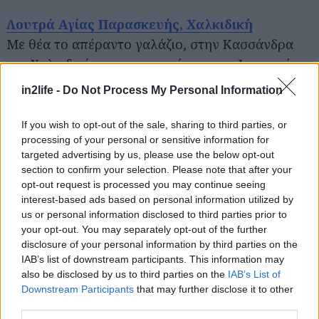
Λουτρά Αγίας Παρασκευής, Χαλκιδική
Αναζήτηση
για...
Με θέα το απέραντο γαλάζιο, στην Κασσάνδρα
της Χαλκιδικής, οι εγκαταστάσεις των Ιαματικών
Λουτρών της Αγίας Παρασκευής διαθέτουν νερά
in2life -
Do Not Process My Personal Information
που αναβλύζουν από τη φύση. Το κέντρο spa είναι
χτισμένο πάνω στα βράχια μπροστά στο Αιγαίο
If you wish to opt-out of the sale, sharing to third parties, or
processing of your personal or sensitive information for
και διαθέτει χαμάμ, αλλά και όλες τις άλλες
targeted advertising by us, please use the below opt-out
παροχές ενός υδροθεραπευτηρίου (εσωτερική και
section to confirm your selection. Please note that after your
εξωτερική πισίνα, ατομικές μπανιέρες, υδρομασάζ,
opt-out request is processed you may continue seeing
interest-based ads based on personal information utilized by
σάουνα, μασάζ, μέχρι και γυμναστήριο).
us or personal information disclosed to third parties prior to
Λειτουργεί από την άνοιξη ως τον Ιανουάριο, ενώ
your opt-out. You may separately opt-out of the further
«τρέχει» προσφορά χρήσης πισίνας και χαμάμ ή
disclosure of your personal information by third parties on the
IAB’s list of downstream participants. This information may
σάουνας, με 10€.
also be disclosed by us to third parties on the
IAB’s List of
Downstream Participants
that may further disclose it to other
third parties.