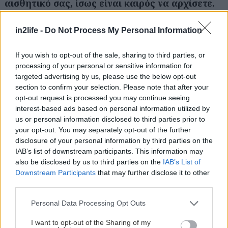
αισθητικό σας, ίσως είναι καιρός να αρχίσετε.
Μπορεί στην αρχή να σας φανεί λίγο επώδυνο
αλλά τα αποτελέσματα θα σας δικαιώσουν.
Η
in2life -
Do Not Process My Personal Information
αποτρίχωση με το κερί έχει τα εξής
If you wish to opt-out of the sale, sharing to third parties, or
πλεονεκτήματα εν αντιθέσει των υπολοίπων
processing of your personal or sensitive information for
μεθόδων:
targeted advertising by us, please use the below opt-out
section to confirm your selection. Please note that after your
opt-out request is processed you may continue seeing
* Έχει λογικό κόστος εφόσον δεν έχετε πολύ
interest-based ads based on personal information utilized by
ευαίσθητο δέρμα
us or personal information disclosed to third parties prior to
* Δεν προκαλεί ερεθισμούς και ξηροδερμία όπως
your opt-out. You may separately opt-out of the further
disclosure of your personal information by third parties on the
π.χ. το ξυράφι και οι αποτριχωτικές κρέμες.
IAB’s list of downstream participants. This information may
* Μπορεί να εφαρμοστεί σε όλα τα σημεία του
also be disclosed by us to third parties on the
IAB’s List of
σώματος (αποφύγετε την περιοχή της μασχάλης
Downstream Participants
that may further disclose it to other
third parties.
καθότι είναι ιδιαίτερα ευαίσθητη) όπως πόδια,
μπικίνι, χέρια, κοιλιά, πρόσωπο.
Please note that this website/app uses one or more Google
Personal Data Processing Opt Outs
services and may gather and store information including but
* Έχει μεγάλη διάρκεια. Το αποτέλεσμα μπορεί να
not limited to your visit or usage behaviour. You may click to
I want to opt-out of the Sharing of my