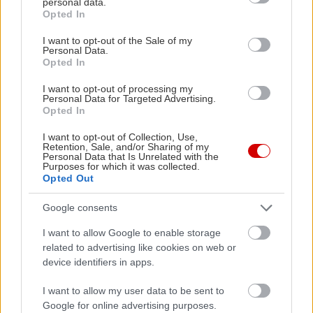
διαρκέσει μέχρι και ένα μήνα οπότε σας
personal data.
grant or deny consent to Google and its third-party tags to
Opted In
απαλλάσσει από το άγχος της συχνής
use your data for below specified purposes in below Google
consent section.
αποτρίχωσης.
I want to opt-out of the Sale of my
Personal Data.
Opted In
Εάν το δέρμα σας είναι ευαίσθητο ζητήστε από
I want to opt-out of processing my
Personal Data for Targeted Advertising.
την αισθητικό σας να χρησιμοποιήσει κερί
Opted In
αζουλενίου και κατά προτίμηση κρύο κερί (σε
I want to opt-out of Collection, Use,
ρολέτα) που δεν δημιουργεί εγκαύματα
. Με τον
Retention, Sale, and/or Sharing of my
Personal Data that Is Unrelated with the
καιρό, άλλωστε, θα είναι δύσκολο να σκύψετε
Purposes for which it was collected.
ακόμη και να δέσετε τα κορδόνια των παπουτσιών
Opted Out
σας, πόσο μάλλον να ξυρίσετε τα πόδια σας. Η
Google consents
αποτρίχωση με Laser είναι απαγορευτική κατά
I want to allow Google to enable storage
την διάρκεια της εγκυμοσύνης καθότι μπορεί να
related to advertising like cookies on web or
βλάψει το έμβρυο!
device identifiers in apps.
I want to allow my user data to be sent to
Νύχια
Google for online advertising purposes.