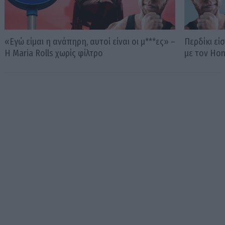
«Εγώ είμαι η ανάπηρη, αυτοί είναι οι μ***ες» –
Περδίκι εί
Η Maria Rolls χωρίς φίλτρο
με τον Ho