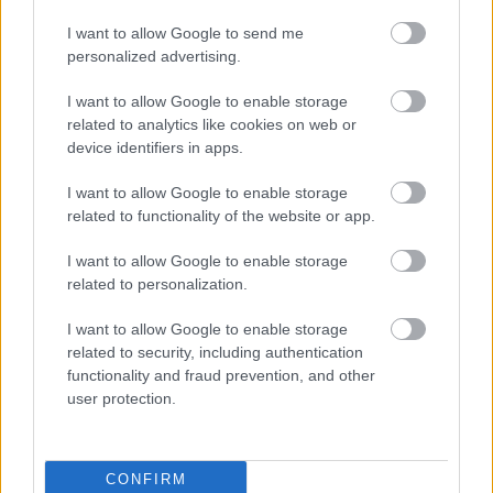
Μαζί με τα μαλλιά σας μπορεί να παρατηρήσετε
I want to allow Google to send me
personalized advertising.
και μια πιο γρήγορη ανάπτυξη των νυχιών σας.
Μην ξεχνάτε να περιποιείστε τα άκρα σας
I want to allow Google to enable storage
related to analytics like cookies on web or
καθότι εκτός από θέμα υγιεινής είναι και θέμα
device identifiers in apps.
καλαισθησίας.
I want to allow Google to enable storage
related to functionality of the website or app.
Μπορείτε να συνεχίσετε να κάνετε μανικιούρ και
πεντικιούρ καθ’όλη την διάρκεια της
I want to allow Google to enable storage
εγκυμοσύνης, απλώς να μην αλλάζετε
related to personalization.
μανικιουρίστα και να βεβαιώνεστε ότι τα εργαλεία
I want to allow Google to enable storage
που χρησιμοποιεί είναι αποστειρωμένα (κυρίως τα
related to security, including authentication
μεταλλικά).
functionality and fraud prevention, and other
user protection.
Εάν φοβάστε για τυχόν μετάδοση μυκήτων ή δεν
είστε πολύ σίγουρη για τα μέτρα αποστείρωσης
CONFIRM