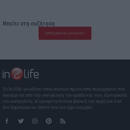
Μπείτε στη συζήτηση
ΠΡΟΣΘΉΚΗ ΣΧΟΛΊΟΥ
Το In2life φιλοξενεί αποκλειστικά πρωτότυπο περιεχόμενο που
προέρχεται από την συντακτική του ομάδα και τους εξωτερικούς
του συνεργάτες. Η εγκυρότητα είναι βασική του αρχή και έτσι
δεν δημοσιεύεται τίποτα που δεν έχει ελεγχθεί.
Facebook
Twitter
Instagram
Pinterest
RSS feeds