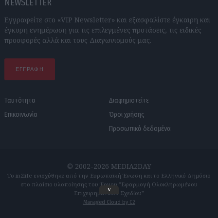
NEWSLETTER
Εγγραφείτε στο «VIP Newsletter» και εξασφαλίστε έγκαιρη και
έγκυρη ενημέρωση για τις επιλεγμένες προτάσεις, τις ειδικές
προσφορές αλλά και τους Διαγωνισμούς μας.
ΕΓΓΡΑΦΗ
Ταυτότητα
Διαφημιστείτε
Επικοινωνία
Όροι χρήσης
Προσωπικά δεδομένα
© 2002-2026 MEDIA2DAY
Το in2life ενισχύθηκε από την Ευρωπαϊκή Ένωση και το Ελληνικό Δημόσιο
στο πλαίσιο υλοποίησης του Έργου "Εφαρμογή Ολοκληρωμένου
v
Επιχειρηματικού Σχεδίου"
Managed Cloud by C2