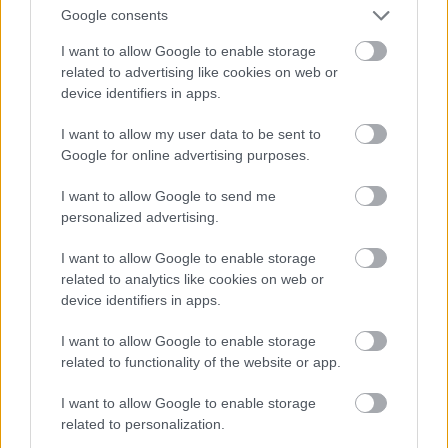
10 σημάδια ότι σε θέλει αλλά φοβάται να το
Μήπως οι 
Google consents
δείξει
στην σχέσ
I want to allow Google to enable storage
related to advertising like cookies on web or
device identifiers in apps.
PODCASTS
I want to allow my user data to be sent to
Google for online advertising purposes.
I want to allow Google to send me
personalized advertising.
I want to allow Google to enable storage
related to analytics like cookies on web or
device identifiers in apps.
I want to allow Google to enable storage
related to functionality of the website or app.
I want to allow Google to enable storage
«Εγώ είμαι η ανάπηρη, αυτοί είναι οι μ***ες» –
Περδίκι εί
related to personalization.
Η Maria Rolls χωρίς φίλτρο
με τον Ho