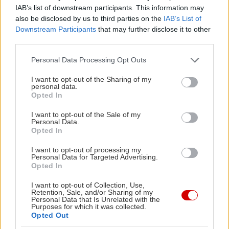
IAB’s list of downstream participants. This information may
Instagram |
teddy_abstract_art
also be disclosed by us to third parties on the
IAB’s List of
Downstream Participants
that may further disclose it to other
third parties.
Please note that this website/app uses one or more Google
Personal Data Processing Opt Outs
services and may gather and store information including but
not limited to your visit or usage behaviour. You may click to
I want to opt-out of the Sharing of my
Διαβάστε επίσης
personal data.
grant or deny consent to Google and its third-party tags to
Opted In
use your data for below specified purposes in below Google
consent section.
I want to opt-out of the Sale of my
Personal Data.
Opted In
I want to opt-out of processing my
Personal Data for Targeted Advertising.
Opted In
I want to opt-out of Collection, Use,
Retention, Sale, and/or Sharing of my
Personal Data that Is Unrelated with the
Purposes for which it was collected.
Opted Out