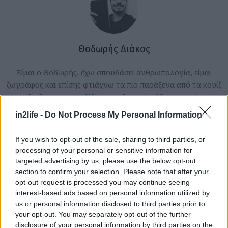
Θοδωρής Διάκος
Είμαι ο Θοδωρής, έχω σπουδάσει ανθρωπολογία, είμαι
ζωγράφος και επίσης φτιάχνω τα πιο παράξενα από τα κουίζ
που θα βρεις στο in2life. Όταν δεν ετοιμάζω την επόμενή
μου έκθεση, θα με βρεις να τρέχω επιτραπέζια παιχνίδια
in2life -
Do Not Process My Personal Information
ρόλων, να τεστάρω συνταγές και να μαζεύω παλιά περιοδικά
Αναζήτηση
για τα κολλάζ μου. Μου αρέσει να γράφω για την
για...
If you wish to opt-out of the sale, sharing to third parties, or
επικοινωνία και τα μοτίβα που μπορεί να πάρει ανάμεσα σε
processing of your personal or sensitive information for
διαφορετικούς ανθρώπους.
targeted advertising by us, please use the below opt-out
section to confirm your selection. Please note that after your
Είμαι πάρα πολύ Υδροχόος.
opt-out request is processed you may continue seeing
interest-based ads based on personal information utilized by
us or personal information disclosed to third parties prior to
your opt-out. You may separately opt-out of the further
Mail |
t.diakos@in2life.gr
disclosure of your personal information by third parties on the