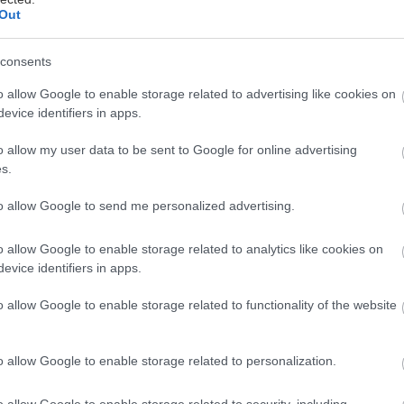
Out
consents
εωργιακώδη
o allow Google to enable storage related to advertising like cookies on
evice identifiers in apps.
πως διανύουμε την «χρυσή» εποχή των gadgets. Αμφ
o allow my user data to be sent to Google for online advertising
ος στις τσέπες ή το γραφείο σας θα σας πείσει: USB
s.
ων, smartphone, iPod ή Mp3 player για μουσικά δια
to allow Google to send me personalized advertising.
κι, ψηφιακή φωτογραφική μηχανή και ένα σωρό ακό
η ζωή μας και αποτελούν καθημερινό μέρος της.
o allow Google to enable storage related to analytics like cookies on
evice identifiers in apps.
 για την εμφάνιση όλων των παραπάνω gadget (κα
o allow Google to enable storage related to functionality of the website
ίσει να… προετοιμάζεται εδώ και αρκετές δεκαετίες 
υς. Συσκευές που στην εποχή τους εντυπωσίασαν τ
o allow Google to enable storage related to personalization.
στικότητα, την ποιότητα και το design τους. Συσκευ
τά χρόνια πίσω, όταν η τεχνολογία του 3D ήταν… χε
o allow Google to enable storage related to security, including