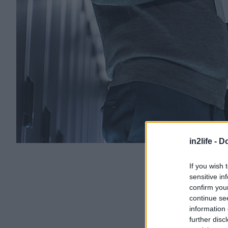
in2life -
Do
If you wish 
sensitive in
confirm you
continue se
information 
further disc