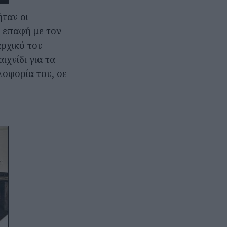
ήταν οι
ε επαφή με τον
αρχικό του
χνίδι για τα
λοφορία του, σε