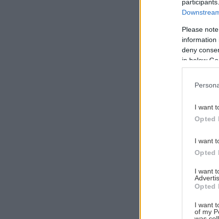
participants
Downstream 
Please note
information 
Αναζήτηση
deny consent
για...
in below Go
Persona
I want t
Opted 
I want t
Opted 
I want 
Advertis
Opted 
I want t
of my P
was col