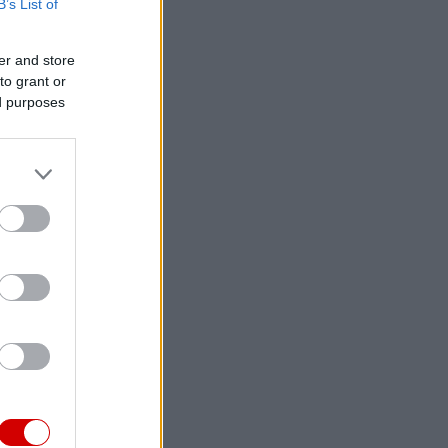
B’s List of
er and store
to grant or
ed purposes