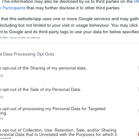
. This information may also be disclosed by us to third parties on the
IA
Participants
that may further disclose it to other third parties.
 that this website/app uses one or more Google services and may gath
including but not limited to your visit or usage behaviour. You may click 
 to Google and its third-party tags to use your data for below specifi
ogle consent section.
l Data Processing Opt Outs
o opt-out of the Sharing of my personal data.
In
o opt-out of the Sale of my Personal Data.
In
to opt-out of processing my Personal Data for Targeted
ing.
In
o opt-out of Collection, Use, Retention, Sale, and/or Sharing
ersonal Data that Is Unrelated with the Purposes for which it
lected.