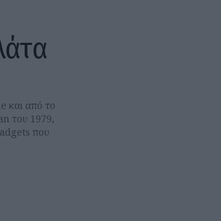
λάτα
e και από το
n του 1979,
gadgets που