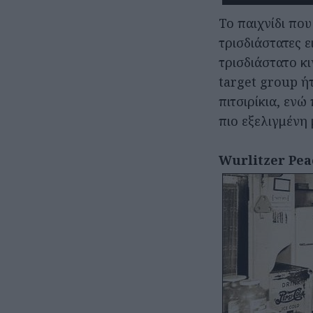
Το παιχνίδι πο
τρισδιάστατες 
τρισδιάστατο κ
target group ή
πιτσιρίκια, εν
πιο εξελιγμένη
Wurlitzer Pea