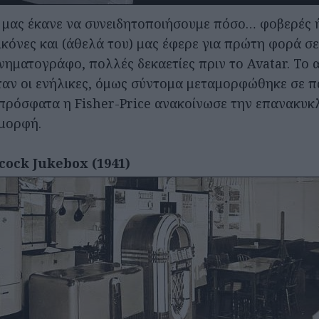
υ μας έκανε να συνειδητοποιήσουμε πόσο… φοβερές 
εικόνες και (άθελά του) μας έφερε για πρώτη φορά σ
ινηματογράφο, πολλές δεκαετίες πριν το Avatar. To 
ταν οι ενήλικες, όμως σύντομα μεταμορφώθηκε σε παι
ώ πρόσφατα η Fisher-Price ανακοίνωσε την επανακυκ
 μορφή.
cock Jukebox (1941)