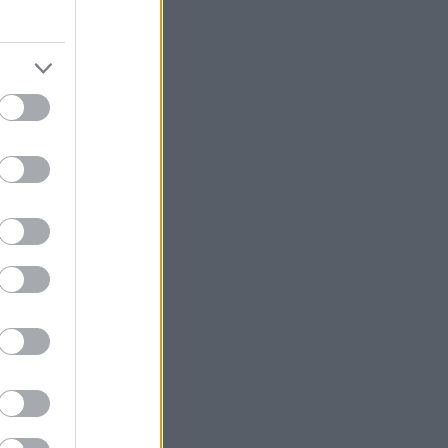
ιβάλλετε; Ένας
 Stick για
λείμματα,
μα συσκευές που
ι πολλών
από τους
ο αγοραστικό
ές που μας
ιροκίνητη, οι