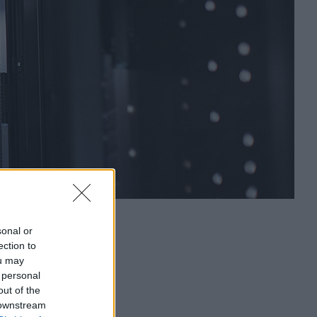
sonal or
ection to
ou may
 personal
out of the
 downstream