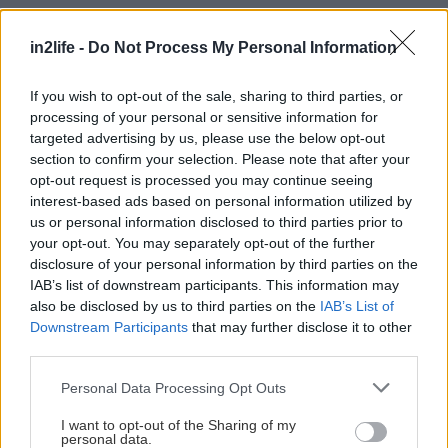
Δεν είναι μόνο οι πασαρέλες που έχουν φέρει στο
in2life -
Do Not Process My Personal Information
προσκήνιο και πάλι τις μπαλαρίνες, αλλά η
καθημερινότητα γενικότερα . Αυτό το είδος
If you wish to opt-out of the sale, sharing to third parties, or
παπουτσιού έχει ενσωματωθεί σε κάθε γυναικεία
processing of your personal or sensitive information for
ντουλάπα, εξαιτίας της δυνατότητας πολλών
targeted advertising by us, please use the below opt-out
section to confirm your selection. Please note that after your
συνδυασμών και της προσαρμοστικότητας τους.
opt-out request is processed you may continue seeing
Είτε με ένα φθινοπωρινό φόρεμα, είτε με τζιν και
interest-based ads based on personal information utilized by
ένα λεπτό παλτό, οι μπαλαρίνες, χάρη στην άνεση
us or personal information disclosed to third parties prior to
your opt-out. You may separately opt-out of the further
και την κομψότητα τους, κάνουν την
disclosure of your personal information by third parties on the
καθημερινότητα πολύ πιο εύκολη.
IAB’s list of downstream participants. This information may
also be disclosed by us to third parties on the
IAB’s List of
Downstream Participants
that may further disclose it to other
Μποτάκια Αρβυλάκια
third parties.
Please note that this website/app uses one or more Google
Personal Data Processing Opt Outs
services and may gather and store information including but
not limited to your visit or usage behaviour. You may click to
I want to opt-out of the Sharing of my
personal data.
grant or deny consent to Google and its third-party tags to