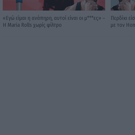
«Εγώ είμαι η ανάπηρη, αυτοί είναι οι μ***ες» –
Περδίκι εί
Η Maria Rolls χωρίς φίλτρο
με τον Ho