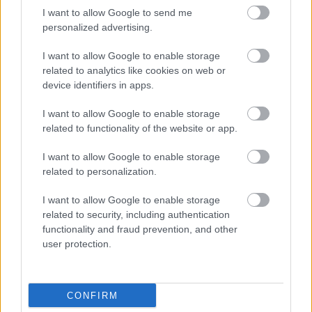
τζιν παντελόνια, ο συνδυασμός με μια φούστα ή
I want to allow Google to send me
ένα σορτσάκι θα σας βοηθήσει να κερδίσετε τις
personalized advertising.
εντυπώσεις σε κάθε σας βήμα, ακόμη και τις πιο
I want to allow Google to enable storage
θερμές ημέρες των φθινοπωρινών μηνών.
related to analytics like cookies on web or
device identifiers in apps.
Ανακαλύψτε στον
Tsakalian
όλα τα trends του
I want to allow Google to enable storage
φθινοπώρου των γυναικείων παπουτσιών, έτσι
related to functionality of the website or app.
όπως προκύπτουν μέσα από τα μεγάλα επώνυμα
I want to allow Google to enable storage
brands του εξωτερικού.
related to personalization.
I want to allow Google to enable storage
related to security, including authentication
functionality and fraud prevention, and other
user protection.
CONFIRM