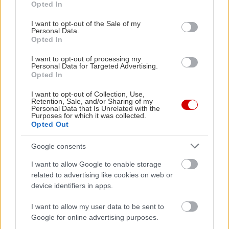
Opted In
use your data for below specified purposes in below Google
consent section.
I want to opt-out of the Sale of my
Personal Data.
Opted In
I want to opt-out of processing my
Personal Data for Targeted Advertising.
Opted In
I want to opt-out of Collection, Use,
Retention, Sale, and/or Sharing of my
Personal Data that Is Unrelated with the
Purposes for which it was collected.
Opted Out
Google consents
Αναζητάτε τα παπούτσια που θα βγάλουν στην
επιφάνεια τον ατρόμητο εαυτό σας και θα
I want to allow Google to enable storage
related to advertising like cookies on web or
ανεβάσουν τη διάθεση σας; Τα μποτάκια, και
device identifiers in apps.
μάλιστα τα αρβυλάκια θα σας φέρουν πιο κοντά
στην περιπέτεια. Κι όμως, μπορείτε να τα
I want to allow my user data to be sent to
Google for online advertising purposes.
φορέσετε ακόμη και το φθινόπωρο. Εκτός από