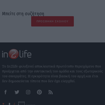
Μπείτε στη συζήτηση
ΠΡΟΣΘΉΚΗ ΣΧΟΛΊΟΥ
Το In2life φιλοξενεί αποκλειστικά πρωτότυπο περιεχόμενο που
προέρχεται από την συντακτική του ομάδα και τους εξωτερικούς
του συνεργάτες. Η εγκυρότητα είναι βασική του αρχή και έτσι
δεν δημοσιεύεται τίποτα που δεν έχει ελεγχθεί.
Facebook
Twitter
Instagram
Pinterest
RSS feeds