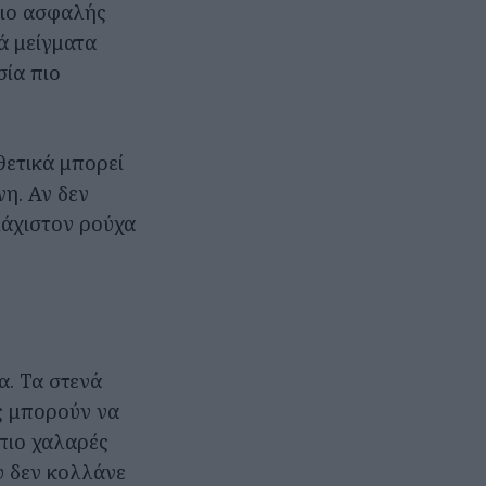
πιο ασφαλής
ά μείγματα
ία πιο
θετικά μπορεί
η. Αν δεν
λάχιστον ρούχα
α. Τα στενά
ες μπορούν να
 πιο χαλαρές
υ δεν κολλάνε