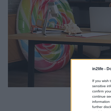
in2life -
Do
If you wish 
sensitive in
confirm you
continue se
information 
further disc