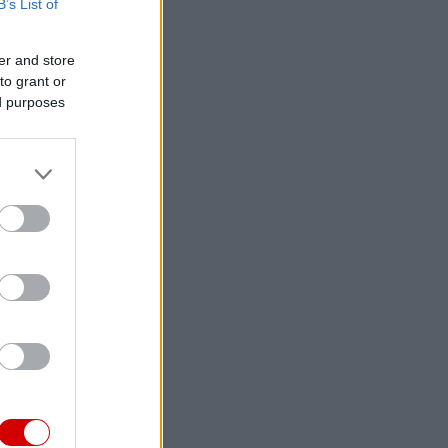
B’s List of
er and store
to grant or
ed purposes