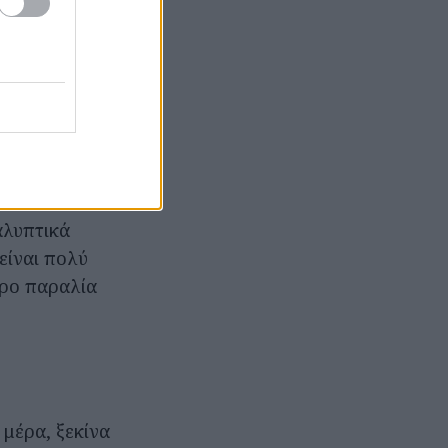
είναι να
θα είμαστε. Δεν
 σε κάνει να
λινό ή βαμβάκι.
ητας, αλλά
αλυπτικά
είναι πολύ
ερο παραλία
 μέρα, ξεκίνα