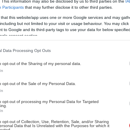
. This information may also be disclosed by us to third parties on the
IA
Participants
that may further disclose it to other third parties.
 that this website/app uses one or more Google services and may gath
including but not limited to your visit or usage behaviour. You may click 
 to Google and its third-party tags to use your data for below specifi
ogle consent section.
l Data Processing Opt Outs
o opt-out of the Sharing of my personal data.
In
o opt-out of the Sale of my Personal Data.
In
to opt-out of processing my Personal Data for Targeted
ing.
In
o opt-out of Collection, Use, Retention, Sale, and/or Sharing
ersonal Data that Is Unrelated with the Purposes for which it
lected.