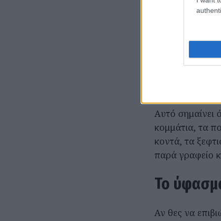
authenti
Το πρώτο λάθος
σκεφτόμαστε πω
ισχύει πάντα. Έ
ζεσταθείς πολύ
Το καλοκαιρινό
σωστής επιλογή
Αυτό σημαίνει 
κομμάτια, τα πο
κοντά, τα ξεφτ
παρά γραφείο κα
Το ύφασμα
Αν θες να επιβι