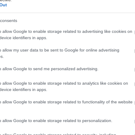
Out
consents
o allow Google to enable storage related to advertising like cookies on
evice identifiers in apps.
o allow my user data to be sent to Google for online advertising
αλοκαίρι στο γραφείο είναι από μόνο του ένα μικρό 
s.
υρόλεξο. Έξω έχει ζέστη, μέσα ο
κλιματισμός
σε κάν
ετούλα, στη διαδρομή ιδρώνεις πριν καν φτάσεις και
to allow Google to send me personalized advertising.
ά, πρέπει να δείχνεις ότι έχεις έρθει για δουλειά και
o allow Google to enable storage related to analytics like cookies on
.
evice identifiers in apps.
ναι πως υπάρχει τρόπος να ντυθείς δροσερά, άνετα κ
o allow Google to enable storage related to functionality of the website
 το επαγγελματικό πλαίσιο. Πώς το κάνεις;
o allow Google to enable storage related to personalization.
εν καταργεί τους κανόνες ντυσίμ
o allow Google to enable storage related to security, including