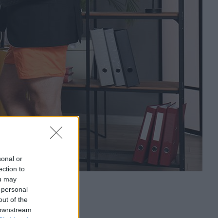
sonal or
ection to
ou may
 personal
out of the
 downstream