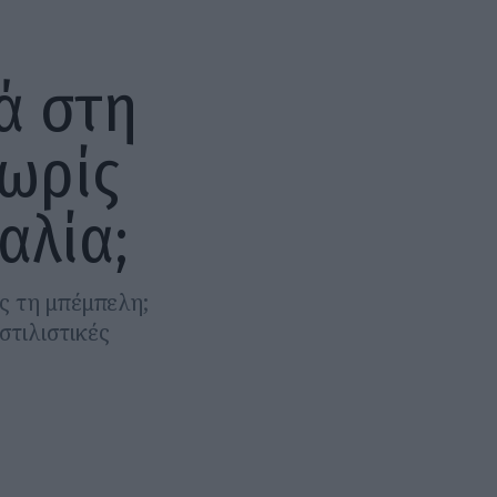
ά στη
χωρίς
αλία;
ις τη μπέμπελη;
στιλιστικές