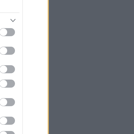
στιλιστικό
ει να θες
, παρ’ όλα
 όχι για Παλόμες
αι κομψά, χωρίς
ατος