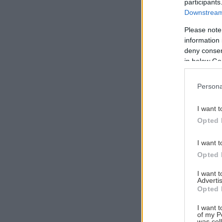
participants
Downstream 
Please note
information 
Αναζήτηση
deny consent
για...
in below Go
Persona
I want t
Opted 
I want t
Opted 
I want 
Advertis
Opted 
I want t
of my P
was col