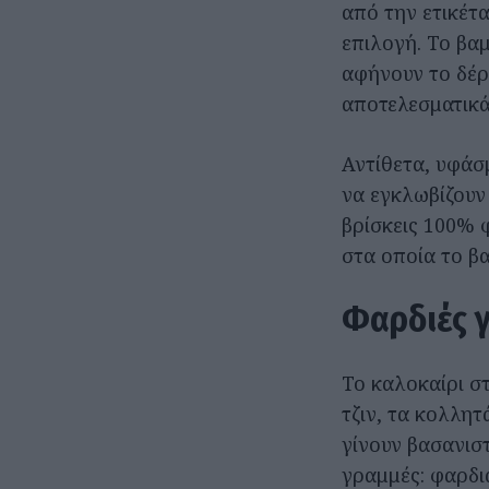
από την ετικέτ
επιλογή. Το βα
αφήνουν το δέρ
αποτελεσματικά
Αντίθετα, υφάσ
να εγκλωβίζουν
βρίσκεις 100% φ
στα οποία το β
Φαρδιές 
Το καλοκαίρι σ
τζιν, τα κολλη
γίνουν βασανιστ
γραμμές: φαρδι