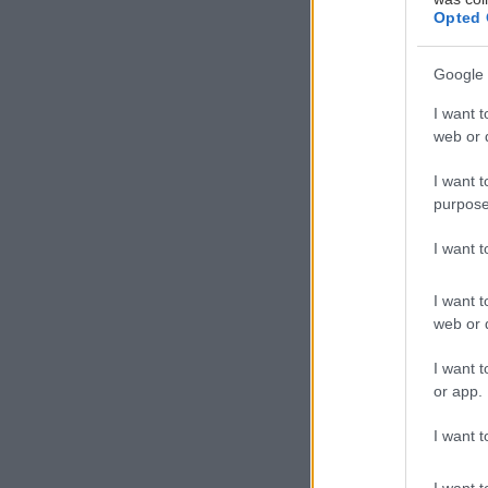
Opted 
Google 
I want t
web or d
Τ
I want t
ο κ
purpose
στα
ζακ
I want 
αυτ
I want t
σε μπιτσόμπαρο
web or d
Το καλό νέο εί
I want t
or app.
να ξεφύγεις από
I want t
Η ζέστη δ
I want t