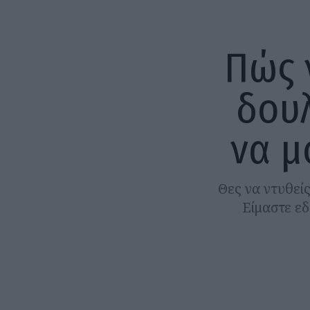
Πώς 
δουλ
να μ
Θες να ντυθείς
Είμαστε εδ