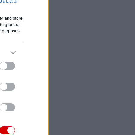
B’s List of
er and store
to grant or
ed purposes