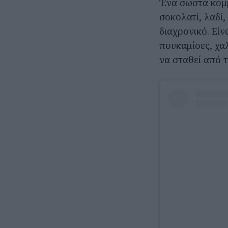
Ένα σωστά κομμ
σοκολατί, λαδί,
διαχρονικό. Είν
πουκαμίσες, χα
να σταθεί από 