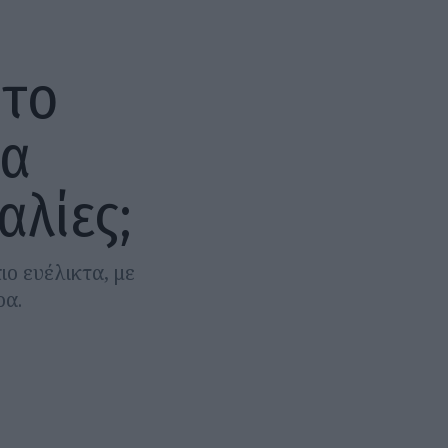
 το
θα
αλίες;
ιο ευέλικτα, με
ρα.