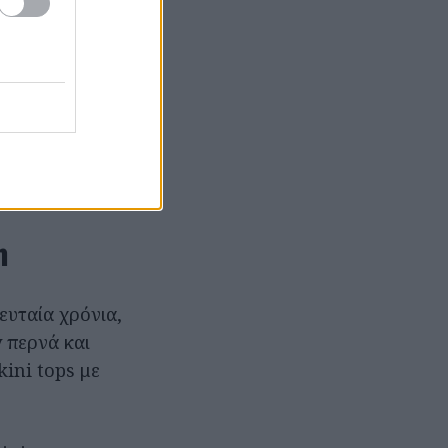
 σχεδιαστές
, με καλή
λά
τίφ ενέργεια,
ου φοριούνται
m
ευταία χρόνια,
 περνά και
ini tops με