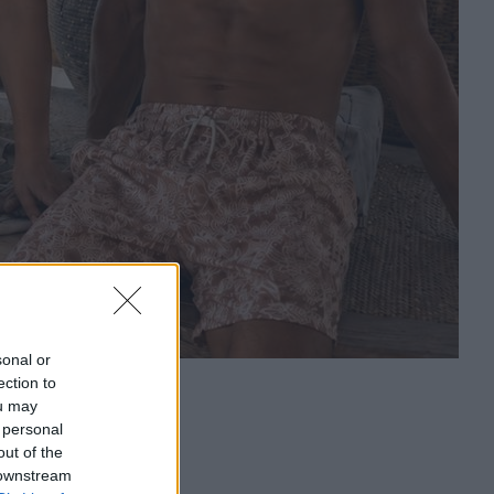
sonal or
ection to
ou may
 personal
out of the
 downstream