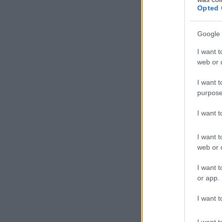
Opted 
Google 
I want t
Α
web or d
ν
I want t
κ
purpose
α
π
I want 
ανανεωμένο.
I want t
web or d
Τα φετινά μαγι
πισίνα. Πρέπει
I want t
or app.
και να γίνοντα
I want t
Σύμφωνα με τις 
I want t