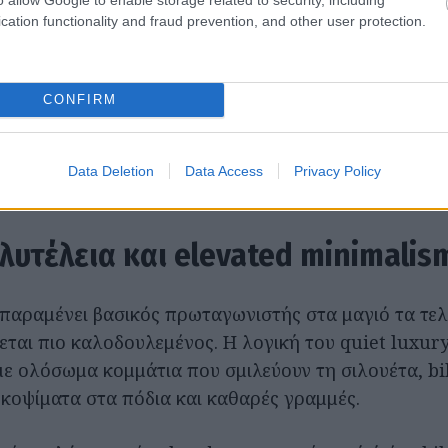
ι σοφιστικέ κατεύθυνση. Αντί για εφήμερα σχέδια, οι
cation functionality and fraud prevention, and other user protection.
σε κομμάτια που μοιάζουν προσεγμένα αλλά αβίαστα
έροντα υλικά και διαχρονική διάθεση.
CONFIRM
υμε τον λεγόμενο elevated minimalism, με λιτές αλ
ς σιλουέτες, και από την άλλη μια πιο ζωηρή, σπορ
ό τη surf κουλτούρα και τα activewear κομμάτια π
Data Deletion
Data Access
Privacy Policy
νερό.
υτέλεια και elevated minimalis
 παραμένει βασικός πρωταγωνιστής στα μαγιό τα τελ
εται πιο καλοδουλεμένος. Η λογική του quiet luxury
με ολόσωμα κομμάτια που σμιλεύουν τη σιλουέτα, bik
κοψίματα στα πόδια και καθαρές γραμμές.