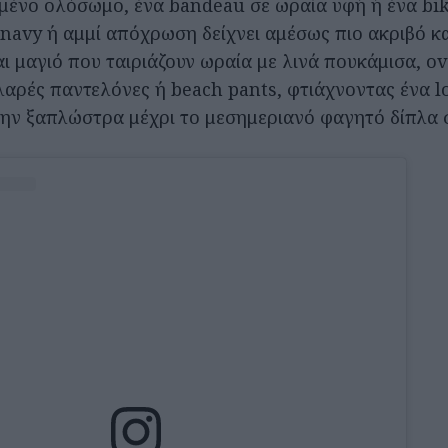
ένο ολόσωμο, ένα bandeau σε ωραία υφή ή ένα bik
 navy ή αμμί απόχρωση δείχνει αμέσως πιο ακριβό κα
αι μαγιό που ταιριάζουν ωραία με λινά πουκάμισα, o
λαρές παντελόνες ή beach pants, φτιάχνοντας ένα l
την ξαπλώστρα μέχρι το μεσημεριανό φαγητό δίπλα 