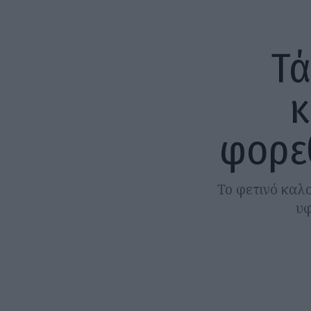
Τά
κ
φορεθ
Το φετινό καλο
υφ