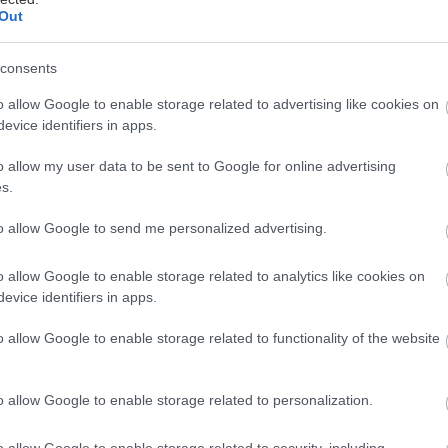
Out
consents
o allow Google to enable storage related to advertising like cookies on
evice identifiers in apps.
 υπάρχει μια λέξη που περιγράφει τις τάσεις στα μαγ
o allow my user data to be sent to Google for online advertising
αλοκαίρι του 2026 (όπως και γενικότερα στη ζωή αν 
s.
υτή είναι η ισορροπία. Ισορροπία ανάμεσα στο κομψ
ρακτικό, στο θηλυκό και το άνετο, στο διαχρονικό κ
to allow Google to send me personalized advertising.
o allow Google to enable storage related to analytics like cookies on
evice identifiers in apps.
ό δεν είναι μόνο για να δείχνουμε ωραί@ στην παραλ
 να εφαρμόζουν σωστά, να στηρίζουν το σώμα, να φο
o allow Google to enable storage related to functionality of the website
ι μέρος ενός ολοκληρωμένου καλοκαιρινού look.
o allow Google to enable storage related to personalization.
διεθνείς τάσεις, η μόδα της παραλίας για το 2026 κιν
o allow Google to enable storage related to security, including