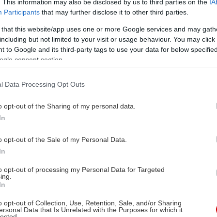
. This information may also be disclosed by us to third parties on the
IA
Participants
that may further disclose it to other third parties.
 that this website/app uses one or more Google services and may gath
including but not limited to your visit or usage behaviour. You may click 
 to Google and its third-party tags to use your data for below specifi
ogle consent section.
l Data Processing Opt Outs
o opt-out of the Sharing of my personal data.
In
o opt-out of the Sale of my Personal Data.
In
to opt-out of processing my Personal Data for Targeted
ing.
In
o opt-out of Collection, Use, Retention, Sale, and/or Sharing
ersonal Data that Is Unrelated with the Purposes for which it
lected.