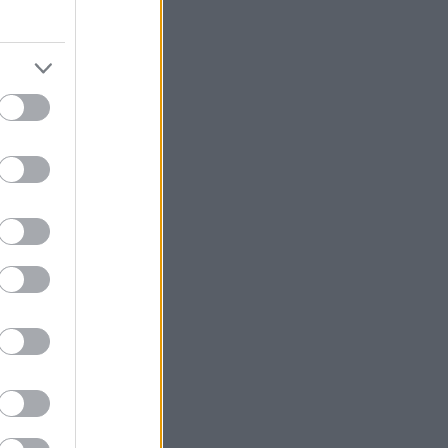
ιό για το
μας ρωτάς),
ό και το
αι το
ία ή στην
ριούνται εύκολα
είται σε μια πιο