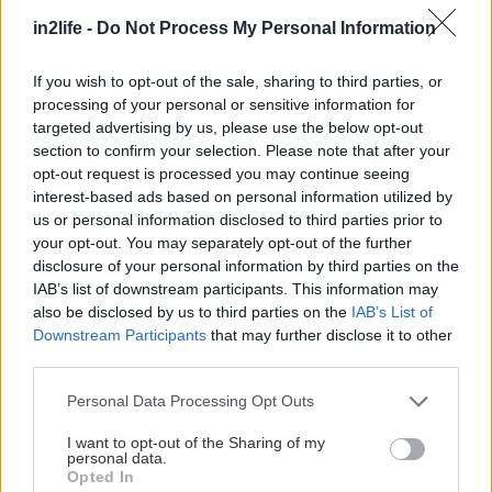
πέντε-έξι καρτελάκια σε διαφορετικά ρούχα, για
in2life -
Do Not Process My Personal Information
να αποκτήσεις μια εικόνα, είναι σημαντικό. Δεν το
If you wish to opt-out of the sale, sharing to third parties, or
λέμε μόνο από άποψη οικολογίας (που
κι αυτή
processing of your personal or sensitive information for
είναι σημαντική
) αλλά και επειδή αλλιώς «πέφτει»
targeted advertising by us, please use the below opt-out
ένα φόρεμα βαμβακερό κι αλλιώς ένα συνθετικό.
section to confirm your selection. Please note that after your
opt-out request is processed you may continue seeing
Επίσης, άλλο πάχος έχει η βισκόζη και άλλο ο
interest-based ads based on personal information utilized by
πολυεστέρας –αυτό είναι σημαντικό για να μην
us or personal information disclosed to third parties prior to
ζεσταίνεσαι το καλοκαίρι ή να μην κρυώνεις τον
your opt-out. You may separately opt-out of the further
disclosure of your personal information by third parties on the
χειμώνα.
IAB’s list of downstream participants. This information may
also be disclosed by us to third parties on the
IAB’s List of
Αν στα υλικά δεις ένα ποσοστό ελαστάνης, αυτό
Downstream Participants
that may further disclose it to other
third parties.
σημαίνει πως το ρούχο θα προσαρμόζεται σε
κάποιο βαθμό στην σιλουέτα σου, θα είναι αυτό
Please note that this website/app uses one or more Google
Personal Data Processing Opt Outs
services and may gather and store information including but
που λέμε ελαστικό, ενώ αν κάτι είναι 100%
not limited to your visit or usage behaviour. You may click to
I want to opt-out of the Sharing of my
βαμβακερό είναι σίγουρα υγιεινό για το δέρμα
personal data.
grant or deny consent to Google and its third-party tags to
Opted In
σου, αλλά και άκαμπτο σαν ύφασμα. Το οργανικό
use your data for below specified purposes in below Google