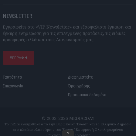
NEWSLETTER
Εγγραφείτε στο «VIP Newsletter» και εξασφαλίστε έγκαιρη και
έγκυρη ενημέρωση για τις επιλεγμένες προτάσεις, τις ειδικές
προσφορές αλλά και τους Διαγωνισμούς μας.
ΕΓΓΡΑΦΗ
Ταυτότητα
Διαφημιστείτε
Επικοινωνία
Όροι χρήσης
Προσωπικά δεδομένα
© 2002-2026 MEDIA2DAY
Το in2life ενισχύθηκε από την Ευρωπαϊκή Ένωση και το Ελληνικό Δημόσιο
στο πλαίσιο υλοποίησης του Έργου "Εφαρμογή Ολοκληρωμένου
v
Επιχειρηματικού Σχεδίου"