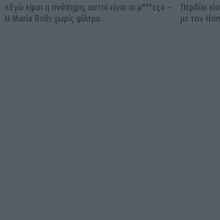
«Εγώ είμαι η ανάπηρη, αυτοί είναι οι μ***ες» –
Περδίκι εί
Η Maria Rolls χωρίς φίλτρο
με τον Ho