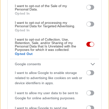
consent section.
βαμβάκι είναι πιο μαλακό και πιο λεπτό από το
I want to opt-out of the Sale of my
Personal Data.
«βαμβάκι» σκέτο. Τέλος, οι ακαμάτηδες ανάμεσά
Opted In
μας, έχετε υπόψιν σας ότι τα λινά είναι (και
I want to opt-out of processing my
δείχνουν) υπέροχα αλλά θέλουν σιδέρωμα πριν
Personal Data for Targeted Advertising.
Opted In
από κάθε φορά που θα τα φορέσεις.
I want to opt-out of Collection, Use,
Retention, Sale, and/or Sharing of my
Πηγή φωτογραφιών:
Bright Side
Personal Data that Is Unrelated with the
Purposes for which it was collected.
Opted Out
Google consents
I want to allow Google to enable storage
related to advertising like cookies on web or
device identifiers in apps.
I want to allow my user data to be sent to
Google for online advertising purposes.
I want to allow Google to send me