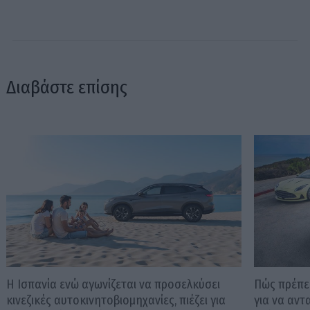
Διαβάστε επίσης
Η Ισπανία ενώ αγωνίζεται να προσελκύσει
Πώς πρέπει
κινεζικές αυτοκινητοβιομηχανίες, πιέζει για
για να αντ