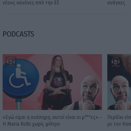
νέους κανόνες από την ΕΕ
ανάγκες
PODCASTS
«Εγώ είμαι η ανάπηρη, αυτοί είναι οι μ***ες» –
Περδίκι εί
Η Maria Rolls χωρίς φίλτρο
με τον Ho