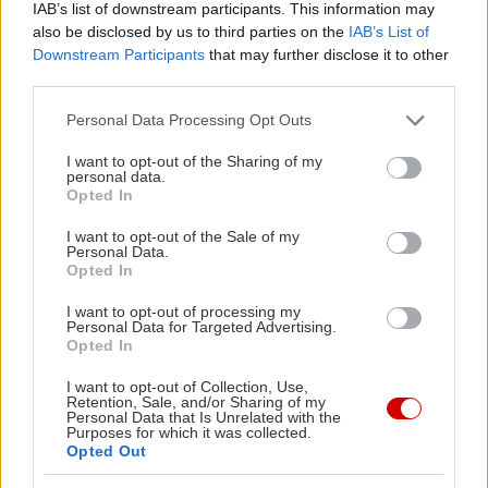
IAB’s list of downstream participants. This information may
Το ηλεκτρονικά ελεγχόμενο κιβώτιο των AWD
also be disclosed by us to third parties on the
IAB’s List of
μοντέλων επιτρέπει την επιλογή τετρακίνησης εν
Downstream Participants
that may further disclose it to other
third parties.
κινήσει (από 4x2 σε 4x4), από ένα μπουτόν στην
κεντρική κονσόλα. Για ακόμα περισσότερη ροπή
Please note that this website/app uses one or more Google
Personal Data Processing Opt Outs
services and may gather and store information including but
σε απαιτητικά εδάφη, μπορεί να ενεργοποιηθεί το
not limited to your visit or usage behaviour. You may click to
I want to opt-out of the Sharing of my
κοντό διαφορικό και τετρακίνηση. Ένα
personal data.
grant or deny consent to Google and its third-party tags to
Opted In
ηλεκτρονικό μπλοκέ διαφορικό βελτιώνει την
use your data for below specified purposes in below Google
consent section.
πρόσφυση σε δύσκολες συνθήκες. Αυτά τα εκτός
I want to opt-out of the Sale of my
Personal Data.
δρόμου πλεονεκτήματα συνδυάζονται επίσης με
Opted In
ικανότητα ρυμούλκησης έως 3.500 kg και
I want to opt-out of processing my
εξαιρετική ικανότητα ωφέλιμου φορτίου έως
Personal Data for Targeted Advertising.
Opted In
1.260 kg.
I want to opt-out of Collection, Use,
Retention, Sale, and/or Sharing of my
Το νέο Ford Ranger Double Cab διατηρεί τα 5
Personal Data that Is Unrelated with the
Purposes for which it was collected.
Αστέρια Euro NCAP από το 2012. Είναι το
Opted Out
μοναδικό μοντέλο στην κατηγορία με πεντάστερη