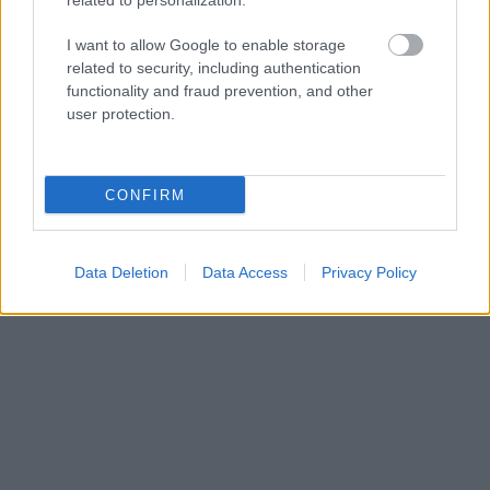
related to personalization.
«Εγώ είμαι η ανάπηρη, αυτοί είναι οι μ***ες» –
Περδίκι εί
Η Maria Rolls χωρίς φίλτρο
με τον Ho
I want to allow Google to enable storage
related to security, including authentication
functionality and fraud prevention, and other
user protection.
CONFIRM
Data Deletion
Data Access
Privacy Policy