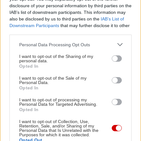
disclosure of your personal information by third parties on the
IAB’s list of downstream participants. This information may
also be disclosed by us to third parties on the
IAB’s List of
Downstream Participants
that may further disclose it to other
third parties.
Please note that this website/app uses one or more Google
Personal Data Processing Opt Outs
services and may gather and store information including but
not limited to your visit or usage behaviour. You may click to
I want to opt-out of the Sharing of my
Διαβάστε επίσης
personal data.
grant or deny consent to Google and its third-party tags to
Opted In
use your data for below specified purposes in below Google
consent section.
I want to opt-out of the Sale of my
Personal Data.
Opted In
I want to opt-out of processing my
Personal Data for Targeted Advertising.
Opted In
I want to opt-out of Collection, Use,
Retention, Sale, and/or Sharing of my
Personal Data that Is Unrelated with the
Purposes for which it was collected.
Opted Out