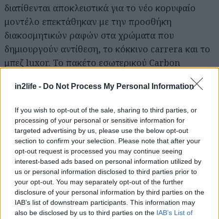
διατίθενται αποκλειστικά για το νέο κορυφαίο
μοντέλο επεκτάθηκαν με την προσθήκη
διακοσμητικών ραφών στα χρώματα που
Αναζήτηση
για...
δημιουργούν αντίθεση, το κόκκινο carrera και το
μπεζ luxor. To πακέτο εσωτερικού Carbon
συμπληρώνει τις δερμάτινες επενδύσεις και
in2life -
Do Not Process My Personal Information
τονίζει τον εξελιγμένο χαρακτήρα του οχήματος
και των υλικών.
If you wish to opt-out of the sale, sharing to third parties, or
processing of your personal or sensitive information for
Οι παραδόσεις του Cayenne Turbo S θα
targeted advertising by us, please use the below opt-out
section to confirm your selection. Please note that after your
ξεκινήσουν τον
Ιανουάριο του 2013.
opt-out request is processed you may continue seeing
interest-based ads based on personal information utilized by
Επιμέλεια: Άρης Δαμουλάκης
us or personal information disclosed to third parties prior to
your opt-out. You may separately opt-out of the further
disclosure of your personal information by third parties on the
IAB’s list of downstream participants. This information may
ΣΧΕΤΙΚΑ LINKS
also be disclosed by us to third parties on the
IAB’s List of