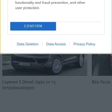
functionality and fraud prevention, and other
user protection.
Διαβάστε επίσης
CONFIRM
Data Deletion
Data Access
Privacy Policy
Cayenne S Diesel: Ισχύς εν τη
Νέο Focus 
πετρελαιοκίνησει