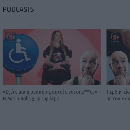
PODCASTS
«Εγώ είμαι η ανάπηρη, αυτοί είναι οι μ***ες» –
Περδίκι εί
Η Maria Rolls χωρίς φίλτρο
με τον Ho