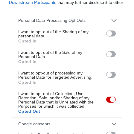
To μοντέλο στο επίσημο site της Porsche
Downstream Participants
that may further disclose it to other
third parties.
Please note that this website/app uses one or more Google
Personal Data Processing Opt Outs
services and may gather and store information including but
not limited to your visit or usage behaviour. You may click to
I want to opt-out of the Sharing of my
personal data.
grant or deny consent to Google and its third-party tags to
Opted In
use your data for below specified purposes in below Google
consent section.
I want to opt-out of the Sale of my
Personal Data.
Opted In
I want to opt-out of processing my
Personal Data for Targeted Advertising.
Opted In
I want to opt-out of Collection, Use,
Retention, Sale, and/or Sharing of my
Personal Data that Is Unrelated with the
Purposes for which it was collected.
Opted Out
Google consents