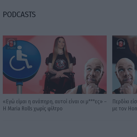
PODCASTS
«Εγώ είμαι η ανάπηρη, αυτοί είναι οι μ***ες» –
Περδίκι εί
Η Maria Rolls χωρίς φίλτρο
με τον Ho