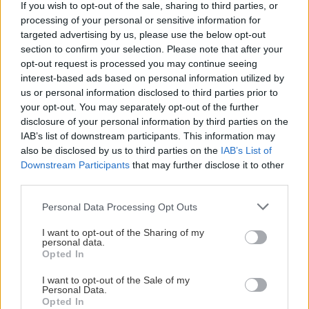
και μία σαφή δέσμευση για τη διατήρηση των
If you wish to opt-out of the sale, sharing to third parties, or
processing of your personal or sensitive information for
φυσικών πόρων, στο πλαίσιο της στρατηγικής της.
targeted advertising by us, please use the below opt-out
section to confirm your selection. Please note that after your
opt-out request is processed you may continue seeing
interest-based ads based on personal information utilized by
us or personal information disclosed to third parties prior to
your opt-out. You may separately opt-out of the further
disclosure of your personal information by third parties on the
IAB’s list of downstream participants. This information may
also be disclosed by us to third parties on the
IAB’s List of
Downstream Participants
that may further disclose it to other
third parties.
Please note that this website/app uses one or more Google
Personal Data Processing Opt Outs
services and may gather and store information including but
not limited to your visit or usage behaviour. You may click to
I want to opt-out of the Sharing of my
personal data.
grant or deny consent to Google and its third-party tags to
Opted In
use your data for below specified purposes in below Google
consent section.
I want to opt-out of the Sale of my
Personal Data.
Opted In