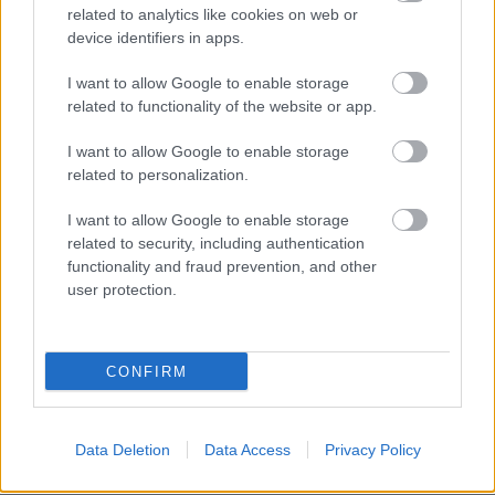
related to analytics like cookies on web or
device identifiers in apps.
Διαβάστε επίσης
I want to allow Google to enable storage
related to functionality of the website or app.
I want to allow Google to enable storage
related to personalization.
I want to allow Google to enable storage
related to security, including authentication
functionality and fraud prevention, and other
user protection.
CONFIRM
Η Ισπανία ενώ αγωνίζεται να προσελκύσει
Πώς πρέπει
κινεζικές αυτοκινητοβιομηχανίες, πιέζει για
για να αντ
νέους κανόνες από την ΕΕ
ανάγκες
Data Deletion
Data Access
Privacy Policy