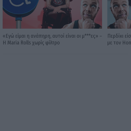
«Εγώ είμαι η ανάπηρη, αυτοί είναι οι μ***ες» –
Περδίκι εί
Η Maria Rolls χωρίς φίλτρο
με τον Ho