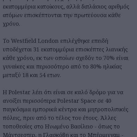
εκατομμύρια κατοίκους, αλλά διπλάσιος αριθμός
ατόμων επισκέπτονται την πρωτεύουσα κάθε
χρόνο.
Το Westfield London επιλέχθηκε επειδή
υποδέχεται 31 εκατομμύρια επισκέπτες λιανικής
κάθε χρόνο, εκ των οποίων σχεδόν το 70% είναι
γυναίκες και περισσότερο από το 80% ηλικίας
μεταξύ 18 και 54 ετων.
Η Polestar λέει ότι είναι σε καλό δρόμο για να
ανοίξει περισσότερα Polestar Space σε 40
παγκόσμια εμπορικά κέντρα και μητροπολιτικές
Αναζήτηση
για...
πόλεις, πριν από το τέλος του έτους. Άλλες
τοποθεσίες στο Ηνωμένο Βασίλειο - όπως το
Μάντσεστερ, η Γλασκόβη και το Μπέρμιγχαμ -