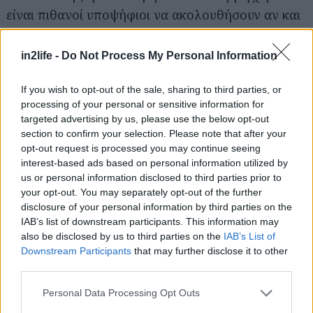
είναι πιθανοί υποψήφιοι να ακολουθήσουν αν και
καμία δεν έχει ακόμη ανακοινωθεί ούτε
επιβεβαιωθεί.
in2life -
Do Not Process My Personal Information
If you wish to opt-out of the sale, sharing to third parties, or
processing of your personal or sensitive information for
targeted advertising by us, please use the below opt-out
section to confirm your selection. Please note that after your
opt-out request is processed you may continue seeing
interest-based ads based on personal information utilized by
us or personal information disclosed to third parties prior to
your opt-out. You may separately opt-out of the further
disclosure of your personal information by third parties on the
IAB’s list of downstream participants. This information may
also be disclosed by us to third parties on the
IAB’s List of
Downstream Participants
that may further disclose it to other
third parties.
Please note that this website/app uses one or more Google
Personal Data Processing Opt Outs
services and may gather and store information including but