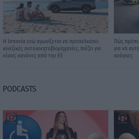
Η Ισπανία ενώ αγωνίζεται να προσελκύσει
Πώς πρέπει
κινεζικές αυτοκινητοβιομηχανίες, πιέζει για
για να αντ
νέους κανόνες από την ΕΕ
ανάγκες
PODCASTS