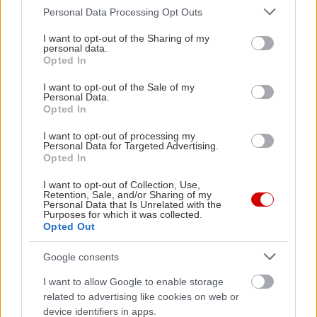
Please note that this website/app uses one or more Google
Personal Data Processing Opt Outs
services and may gather and store information including but
not limited to your visit or usage behaviour. You may click to
I want to opt-out of the Sharing of my
personal data.
grant or deny consent to Google and its third-party tags to
Opted In
use your data for below specified purposes in below Google
consent section.
I want to opt-out of the Sale of my
Personal Data.
Opted In
I want to opt-out of processing my
Personal Data for Targeted Advertising.
«Εγώ είμαι η ανάπηρη, αυτοί είναι οι μ***ες» –
Περδίκι εί
Opted In
Η Maria Rolls χωρίς φίλτρο
με τον Ho
I want to opt-out of Collection, Use,
Retention, Sale, and/or Sharing of my
Personal Data that Is Unrelated with the
Purposes for which it was collected.
Opted Out
Google consents
I want to allow Google to enable storage
related to advertising like cookies on web or
device identifiers in apps.