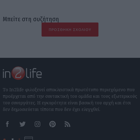
Μπείτε στη συζήτηση
ΠΡΟΣΘΉΚΗ ΣΧΟΛΊΟΥ
Το In2life φιλοξενεί αποκλειστικά πρωτότυπο περιεχόμενο που
προέρχεται από την συντακτική του ομάδα και τους εξωτερικούς
του συνεργάτες. Η εγκυρότητα είναι βασική του αρχή και έτσι
δεν δημοσιεύεται τίποτα που δεν έχει ελεγχθεί.
Facebook
Twitter
Instagram
Pinterest
RSS feeds