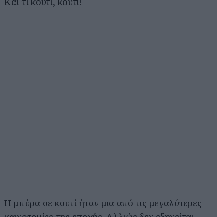
Και τι κουτί, κουτί!
Η μπύρα σε κουτί ήταν μια από τις μεγαλύτερες
καινοτομίες της εποχής. Αλλιώς δεν εξηγείται