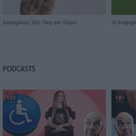
Διαφημίσεις ‘80s: Παφ και τάλιρο
Οι διαφημί
PODCASTS