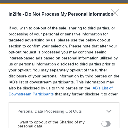
in2life -
Do Not Process My Personal Information
If you wish to opt-out of the sale, sharing to third parties, or
Ο Ακάκιος είναι μια από τις πιο θρυλικές φιγούρες
processing of your personal or sensitive information for
targeted advertising by us, please use the below opt-out
της ελληνικής τηλεόρασης, και το όνομά του έχει
section to confirm your selection. Please note that after your
χρησιμοποιηθεί σε παρωδίες επί παρωδιών.
opt-out request is processed you may continue seeing
interest-based ads based on personal information utilized by
us or personal information disclosed to third parties prior to
Τα κάνει αόρατα
your opt-out. You may separately opt-out of the further
Το αντικείμενο είναι τα τζάμια, και το υποκείμενο
disclosure of your personal information by third parties on the
το Άζαξ –αλλά χρησιμοποιείται τα τελευταία
IAB’s list of downstream participants. This information may
also be disclosed by us to third parties on the
IAB’s List of
είκοσι-και-βάλε χρόνια σε κάθε πιθανή κι απίθανη
Downstream Participants
that may further disclose it to other
παραλλαγή.
third parties.
Please note that this website/app uses one or more Google
Personal Data Processing Opt Outs
Γάλατα υπάρχουν πολλά
services and may gather and store information including but
not limited to your visit or usage behaviour. You may click to
I want to opt-out of the Sharing of my
personal data.
grant or deny consent to Google and its third-party tags to