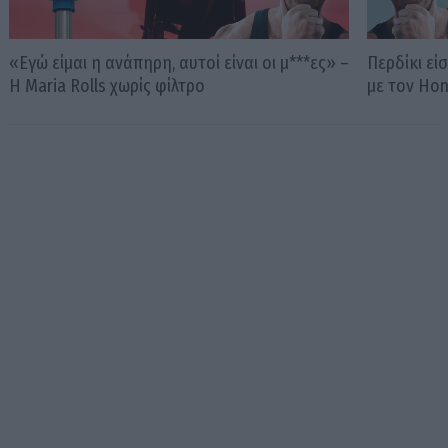
«Εγώ είμαι η ανάπηρη, αυτοί είναι οι μ***ες» –
Περδίκι εί
Η Maria Rolls χωρίς φίλτρο
με τον Ho