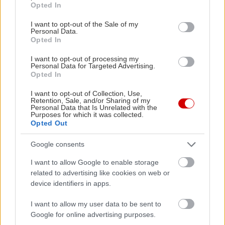
Opted In
use your data for below specified purposes in below Google
consent section.
I want to opt-out of the Sale of my
Personal Data.
Opted In
I want to opt-out of processing my
Personal Data for Targeted Advertising.
Opted In
I want to opt-out of Collection, Use,
Retention, Sale, and/or Sharing of my
Personal Data that Is Unrelated with the
Purposes for which it was collected.
Opted Out
Google consents
I want to allow Google to enable storage
related to advertising like cookies on web or
Νουνού, όμως, ένα!
device identifiers in apps.
I want to allow my user data to be sent to
Έκαστος στο είδος του
Google for online advertising purposes.