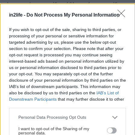
μέρες και έχουν τις ίδιες άθλιες μάσκες, τα ίδια
φτερά και πούπουλα για να ξεπαστρέψετε μια
in2life -
Do Not Process My Personal Information
στρατιά αλλεργικούς και τις ίδιες περούκες με
άρωμα πετρέλαιο. Και για αυτή την χρονιά, σας
If you wish to opt-out of the sale, sharing to third parties, or
processing of your personal or sensitive information for
προτείνουμε είτε
τα καλύτερα μέρη
για να βρείτε
targeted advertising by us, please use the below opt-out
μια αξιοπρεπή στολή είτε πραγματικά
section to confirm your selection. Please note that after your
πρωτότυπες ιδέες για
«καμένες» μεταμφιέσεις
opt-out request is processed you may continue seeing
interest-based ads based on personal information utilized by
που κάνουν την διαφορά.
us or personal information disclosed to third parties prior to
your opt-out. You may separately opt-out of the further
*Μην ανεχτείτε άλλα ντελαμπόμπο
disclosure of your personal information by third parties on the
IAB’s list of downstream participants. This information may
Ο γάμος θέλει νταούλια κι η Αποκριά την σάμπα
also be disclosed by us to third parties on the
IAB’s List of
της. Γι’ αυτό, ξέρουμε τι θα χορέψεις (και) αυτές
Downstream Participants
that may further disclose it to other
τις Απόκριες: Το «Bomba», το «Djobi Djoba» και
third parties.
άλλα hits με εξωτικά ονόματα και ήχους από
Please note that this website/app uses one or more Google
Personal Data Processing Opt Outs
καρμπόν, ενώ όταν από το booth του έμπειρου DJ
services and may gather and store information including but
not limited to your visit or usage behaviour. You may click to
I want to opt-out of the Sharing of my
ακουστεί το Μ**νι το λένε Γιώτα, θα χαχανίσετε
personal data.
grant or deny consent to Google and its third-party tags to