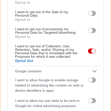
Opted In
όσο οι γύρω σας θα λένε «πω, τι κομματάρα έβαλε
use your data for below specified purposes in below Google
το άτομο».
consent section.
I want to opt-out of the Sale of my
Personal Data.
Opted In
*Μην φορέσετε φτερά και βραζιλιάνικα μαγιό
I want to opt-out of processing my
για να πάτε στην παρέλαση
Personal Data for Targeted Advertising.
Opted In
Κι αυτό γιατί η παρέλαση λαμβάνει χώρα στο
Μοσχάτο ή στο καρναβάλι των Φαρσάλων και
I want to opt-out of Collection, Use,
Retention, Sale, and/or Sharing of my
εσείς δεν είστε βέρα Ριοντετζανεϊριώτισσα. Είστε
Personal Data that Is Unrelated with the
Purposes for which it was collected.
μια λευκή από το Αντίρριο με αποτυχημένο
Opted Out
σολάριουμ και κυτταρίτιδα και κουνάτε πέρα-δόθε
Google consents
καμιά εικοσαριά κιλά παραπάνω από το κανονικό
(δεν το λέμε εμείς, τα ποσοστά παχυσαρκίας στην
I want to allow Google to enable storage
related to advertising like cookies on web or
χώρα μας το λένε).
device identifiers in apps.
*Μην σκέφτεστε στα σοβαρά όλα τα παραπάνω
I want to allow my user data to be sent to
Google for online advertising purposes.
Αποτελούν προσωπικές απόψεις του συντάκτη και