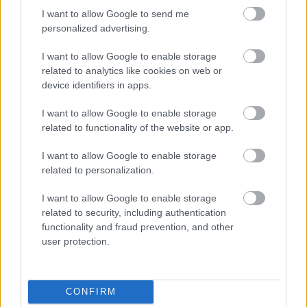
σε καμία περίπτωση δεν έχουν σκοπό να σας
I want to allow Google to send me
χαλάσουν τις Απόκριες. Αν δεν σας ενοχλεί τίποτα
personalized advertising.
από τα παραπάνω, ας είναι, παραβείτε τις
I want to allow Google to enable storage
εντολές, δεν θα σας παρεξηγήσουμε. Αντίθετα,
related to analytics like cookies on web or
ευχόμαστε να πάτε σε όσα αποκριάτικα πάρτι
device identifiers in apps.
μπορείτε και να σκάσει και λίγο το χειλάκι σας.
I want to allow Google to enable storage
Αυτός άλλωστε είναι και ο σκοπός του
related to functionality of the website or app.
δημοσιεύματος αυτού, ας μην τα παίρνουμε και
I want to allow Google to enable storage
όλα στα σοβαρά.
related to personalization.
I want to allow Google to enable storage
related to security, including authentication
functionality and fraud prevention, and other
user protection.
CONFIRM