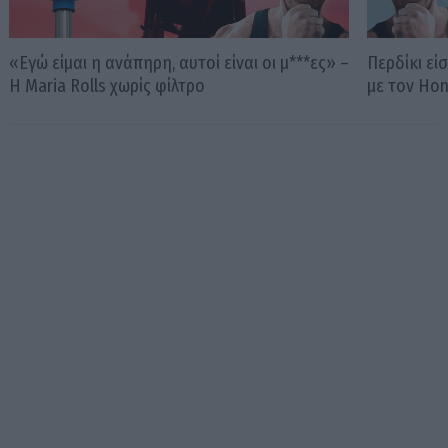
«Εγώ είμαι η ανάπηρη, αυτοί είναι οι μ***ες» –
Περδίκι εί
Η Maria Rolls χωρίς φίλτρο
με τον Ho