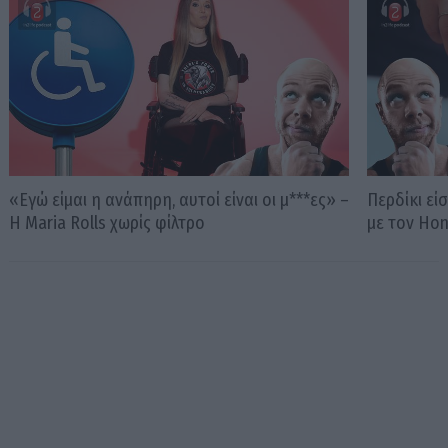
«Εγώ είμαι η ανάπηρη, αυτοί είναι οι μ***ες» –
Περδίκι εί
Η Maria Rolls χωρίς φίλτρο
με τον Ho