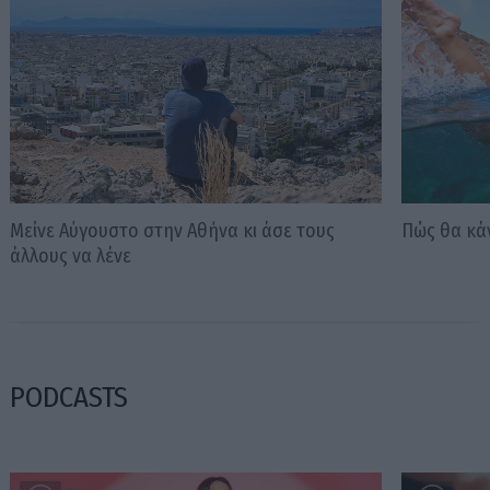
Μείνε Αύγουστο στην Αθήνα κι άσε τους
Πώς θα κά
άλλους να λένε
PODCASTS