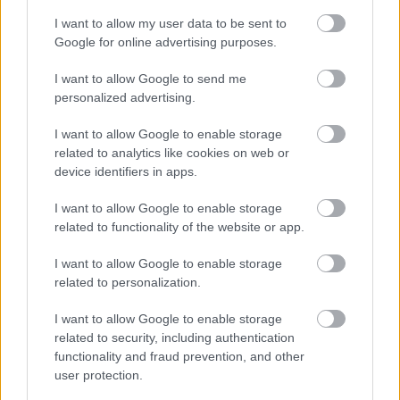
γεγονότα που διαμορφώνουν τον κόσμο που
I want to allow my user data to be sent to
διαμορφώνει τους πολίτες του. Ή και το ανάποδο.
Google for online advertising purposes.
Ηρώ Κουνάδη
I want to allow Google to send me
personalized advertising.
I want to allow Google to enable storage
ΣΧΕΤΙΚΑ LINKS
related to analytics like cookies on web or
Το Upside Down World
device identifiers in apps.
Το ελληνικό Indymedia
I want to allow Google to enable storage
Το Oh My News International
related to functionality of the website or app.
Το HappyNews.com
I want to allow Google to enable storage
Το Orato.com
related to personalization.
Το Kuro5hin
I want to allow Google to enable storage
related to security, including authentication
functionality and fraud prevention, and other
user protection.