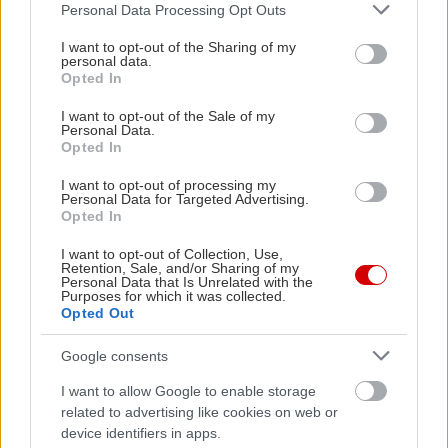
Orato
, το
Happy News
που, όπως υποδηλώνει το
Please note that this website/app uses one or more Google
Personal Data Processing Opt Outs
services and may gather and store information including but
όνομά του, δημοσιεύει μόνο τα ευχάριστα νέα που
not limited to your visit or usage behaviour. You may click to
I want to opt-out of the Sharing of my
αρκετά από τα παραδοσιακά μέσα επιμένουν να
personal data.
grant or deny consent to Google and its third-party tags to
Opted In
αγνοούν, το
Upside Down World
, που
use your data for below specified purposes in below Google
consent section.
επικεντρώνεται στις κοινωνικοπολιτικές εξελίξεις
I want to opt-out of the Sale of my
Personal Data.
στη Νότιο Αμερική και το
Kuro5hin
, που
Opted In
πραγματεύεται ζητήματα σχετικά με την
I want to opt-out of processing my
τεχνολογία και τον πολιτισμό.
Personal Data for Targeted Advertising.
Opted In
Παροδικό trend ή εναλλακτική μορφή
I want to opt-out of Collection, Use,
Retention, Sale, and/or Sharing of my
ενημέρωσης; Απάντηση στη ”μόδα” των blogs ή
Personal Data that Is Unrelated with the
Purposes for which it was collected.
αξιόπιστη πηγή πληροφόρησης; Ανεξάρτητη
Opted Out
δημοσιογραφία ή καταγραφή υποκειμενικών
Google consents
απόψεων; Ο καιρός θα το δείξει. Μέχρι τότε, η
δημοσιογραφία των πολιτών παραμένει ένα
I want to allow Google to enable storage
related to advertising like cookies on web or
εξαιρετικά ενδιαφέρον ανάγνωσμα σχετικά με τα
device identifiers in apps.