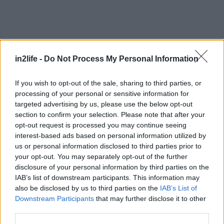
Το πρώτο αμιγώς citizen journalism ΜΜΕ ήταν
το κορεάτικο
OhMyNews
, που δημιουργήθηκε το
in2life -
Do Not Process My Personal Information
Φεβρουάριο του 2000 στη Νότιο Κορέα. Με ένα
If you wish to opt-out of the sale, sharing to third parties, or
μόνιμο προσωπικό που αριθμεί περί τα 40 μέλη να
processing of your personal or sensitive information for
γράφει το 20% του περιεχομένου του, το
targeted advertising by us, please use the below opt-out
OhMyNews
είναι σήμερα ένα από τα
section to confirm your selection. Please note that after your
opt-out request is processed you may continue seeing
δημοφιλέστερα site ”πολιτών δημοσιογράφων”,
interest-based ads based on personal information utilized by
με τρεις διαφορετικές εκδόσεις: την αρχική
us or personal information disclosed to third parties prior to
κορεάτικη, την αγγλική – international και την
your opt-out. You may separately opt-out of the further
disclosure of your personal information by third parties on the
ιαπωνική.
IAB’s list of downstream participants. This information may
also be disclosed by us to third parties on the
IAB’s List of
Την επιτυχημένη συνταγή του ακολούθησαν, λίγα
Downstream Participants
that may further disclose it to other
third parties.
χρόνια αργότερα, κι άλλοι, όπως το εξαιρετικό