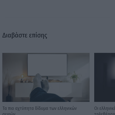
Διαβάστε επίσης
Τα πιο αχτύπητα δίδυμα των ελληνικών
Οι ελληνικ
σειρών
τηλεθέασ