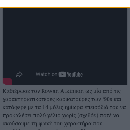
Καθιέρωσε τον Rowan Atkinson ως μία από τις
χαρακτηριστικότερες καρικατούρες των ‘90s και
κατάφερε με τα 14 μόλις ημίωρα επεισόδιά του να
προκαλέσει πολύ γέλιο χωρίς (σχεδόν) ποτέ να
ακούσουμε τη φωνή του χαρακτήρα που