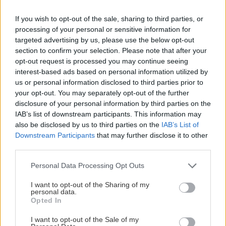
If you wish to opt-out of the sale, sharing to third parties, or
processing of your personal or sensitive information for
targeted advertising by us, please use the below opt-out
section to confirm your selection. Please note that after your
opt-out request is processed you may continue seeing
interest-based ads based on personal information utilized by
us or personal information disclosed to third parties prior to
your opt-out. You may separately opt-out of the further
disclosure of your personal information by third parties on the
IAB’s list of downstream participants. This information may
Οι τρεις σεζόν που προβλήθηκαν στο Fox από το
also be disclosed by us to third parties on the
IAB’s List of
2003 ως το 2006 ήταν αρκετές να δημιουργήσουν
Downstream Participants
that may further disclose it to other
μια βάση φανατικού κοινού, που κατόρθωσε να
third parties.
επαναγεννήσει τη σειρά στο Netflix το 2013. Οι
Please note that this website/app uses one or more Google
Personal Data Processing Opt Outs
περιπέτειες της ξεπεσμένης οικογένειας Bluth και
services and may gather and store information including but
not limited to your visit or usage behaviour. You may click to
I want to opt-out of the Sharing of my
των δυσλειτουργικών της μελών είναι
personal data.
grant or deny consent to Google and its third-party tags to
απολαυστικότατες, ενώ τα «κρυμμένα» inside
Opted In
use your data for below specified purposes in below Google
jokes που διατρέχουν κάθε κύκλο της σειράς είναι
consent section.
I want to opt-out of the Sale of my