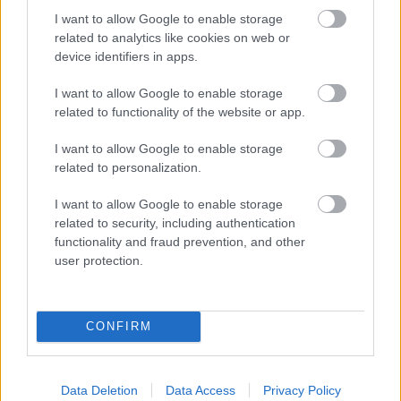
I want to allow Google to enable storage
Το φλέγμα του Ricky Gervais άνθισε σε αυτό το
related to analytics like cookies on web or
σίτκομ που έκανε μόδα τα «mockumentaries». Η
device identifiers in apps.
σειρά παρακολουθεί την καθημερινότητα των
I want to allow Google to enable storage
υπαλλήλων μιας εταιρίας, που είναι ιδιαίτερα
related to functionality of the website or app.
αδέξιοι και κοινωνικά απροσάρμοστοι. Στην
I want to allow Google to enable storage
αρχική της προβολή στο BBC, η σειρά… πάτωσε
related to personalization.
σε τηλεθέαση, αλλά σταδιακά καθιερώθηκε ως
μία από τις καλύτερες βρετανικές κωμωδίες και
I want to allow Google to enable storage
related to security, including authentication
φυσικά απέκτησε και την αμερικανική της εκδοχή,
functionality and fraud prevention, and other
η οποία κράτησε από το 2005 ως το 2013.
user protection.
Mr Bean
(1990-1995)
CONFIRM
Data Deletion
Data Access
Privacy Policy