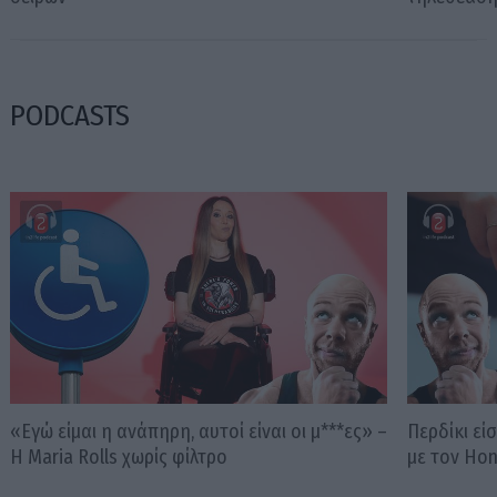
PODCASTS
«Εγώ είμαι η ανάπηρη, αυτοί είναι οι μ***ες» –
Περδίκι εί
Η Maria Rolls χωρίς φίλτρο
με τον Ho