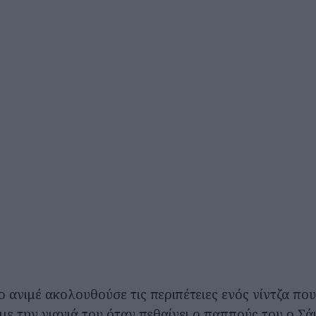
 ανιμέ ακολουθούσε τις περιπέτειες ενός νίντζα που
με την γιαγιά του όταν πεθαίνει ο παππούς του ο Σά