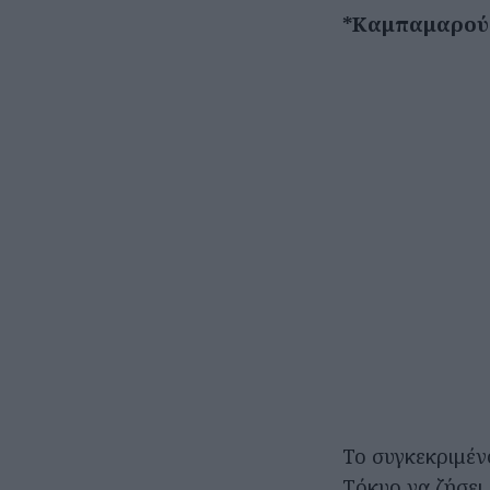
*Καμπαμαρού
Το συγκεκριμένο
Τόκυο να ζήσει 