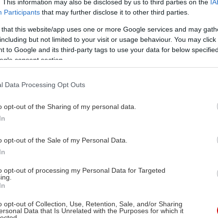
. This information may also be disclosed by us to third parties on the
IA
Participants
that may further disclose it to other third parties.
 that this website/app uses one or more Google services and may gath
including but not limited to your visit or usage behaviour. You may click 
 to Google and its third-party tags to use your data for below specifi
ogle consent section.
l Data Processing Opt Outs
o opt-out of the Sharing of my personal data.
In
o opt-out of the Sale of my Personal Data.
In
to opt-out of processing my Personal Data for Targeted
ing.
In
o opt-out of Collection, Use, Retention, Sale, and/or Sharing
ersonal Data that Is Unrelated with the Purposes for which it
lected.