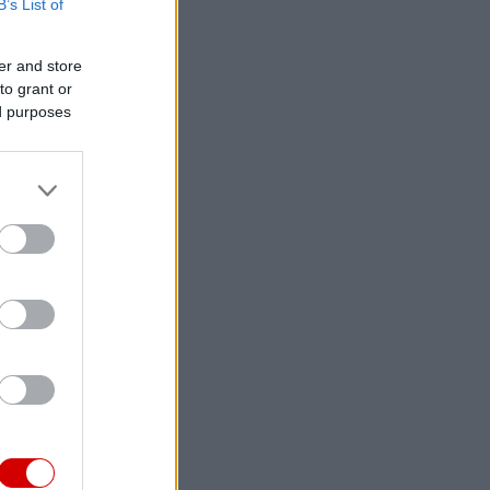
B’s List of
er and store
to grant or
ed purposes