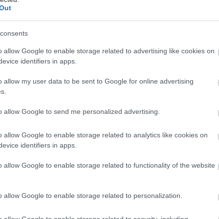
Out
consents
 Γιώργου Κόκουβα
o allow Google to enable storage related to advertising like cookies on
evice identifiers in apps.
τε έτοιμοι για ένα ταξίδι πίσω στα παιδικά σας χρόνι
ίθεση με τον εφιάλτη του καθημερινού ξυπνήματος γ
o allow my user data to be sent to Google for online advertising
 Σαββάτου ήταν η πιο ευχάριστη συνήθεια της εβδομ
s.
κεπάσματα για να τρέξουμε μόλις ακούγαμε το τραγ
to allow Google to send me personalized advertising.
ους τίτλους αρχής των Στρουμφ. Τότε που η τηλεόρα
αμαρού αντί για μεταλλαγμένους δράκους και μηχαν
o allow Google to enable storage related to analytics like cookies on
αν πιο απλά, πιο αθώα. Το ταξίδι των παιδικών της 
evice identifiers in apps.
ών του ΄90 ξεκινά, και έχει 28 ολόκληρες στάσεις γεμ
o allow Google to enable storage related to functionality of the website
nga και αγαπημένες μεταγλωττίσεις .
o allow Google to enable storage related to personalization.
o allow Google to enable storage related to security, including