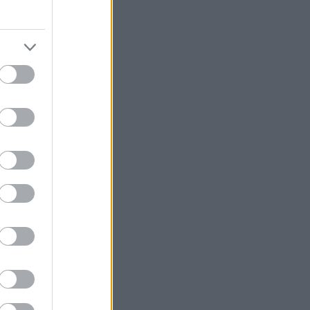
α; Τότε που σε
ια το σχολείο,
άδας. Τότε που
ουδάκι των
ση είχε Κάντι-
οκίνητα τέρατα.
δεκαετίας του
άτες