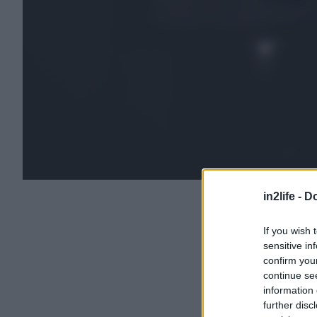
in2life -
Do
If you wish 
sensitive in
confirm you
continue se
information 
further disc