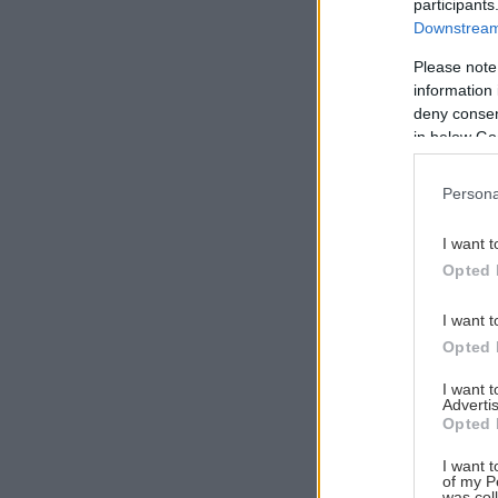
participants
Downstream 
Please note
information 
Αναζήτηση
deny consent
για...
in below Go
Persona
I want t
Opted 
I want t
Opted 
I want 
Advertis
Opted 
I want t
of my P
was col