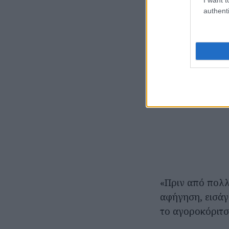
authenti
«Πριν από πολλ
αφήγηση, εισάγ
το αγοροκόριτσ