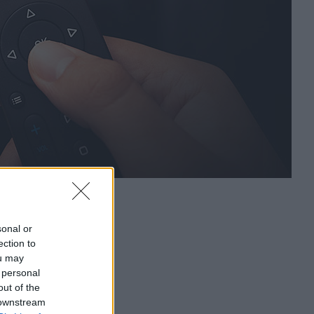
sonal or
ection to
ou may
 personal
out of the
 downstream