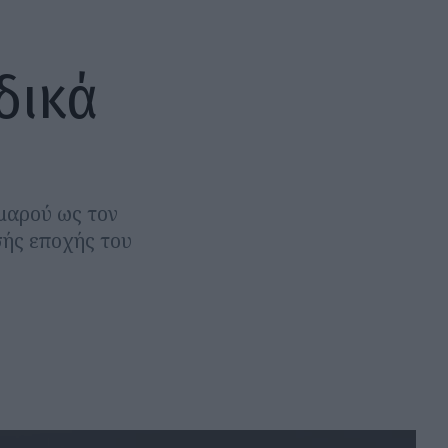
δικά
μαρού ως τον
σής εποχής του