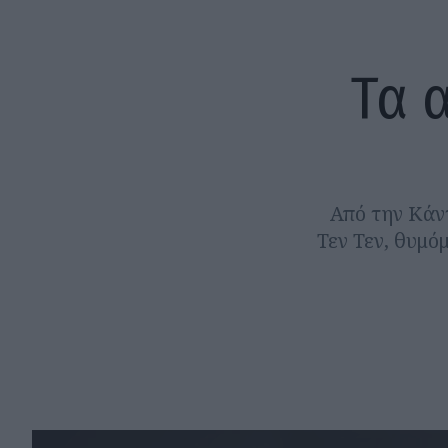
Τα 
Από την Κάν
Τεν Τεν, θυμό