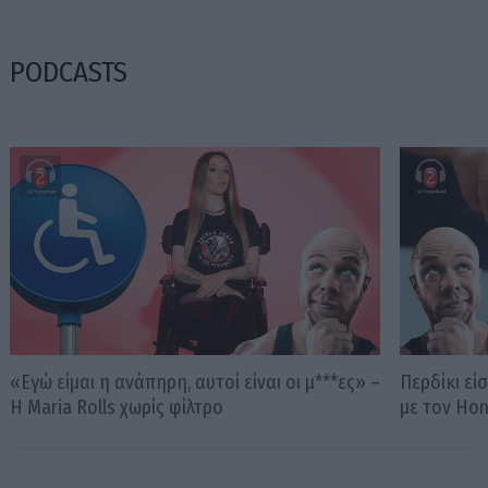
PODCASTS
«Εγώ είμαι η ανάπηρη, αυτοί είναι οι μ***ες» –
Περδίκι εί
Η Maria Rolls χωρίς φίλτρο
με τον Ho