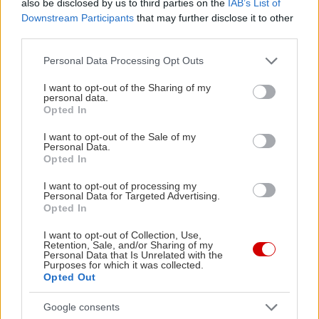
also be disclosed by us to third parties on the
IAB’s List of
Επιμέλεια: Ηρώ Κουνάδη
Downstream Participants
that may further disclose it to other
third parties.
Please note that this website/app uses one or more Google
Personal Data Processing Opt Outs
services and may gather and store information including but
not limited to your visit or usage behaviour. You may click to
I want to opt-out of the Sharing of my
personal data.
grant or deny consent to Google and its third-party tags to
Opted In
use your data for below specified purposes in below Google
consent section.
I want to opt-out of the Sale of my
Personal Data.
Opted In
I want to opt-out of processing my
Personal Data for Targeted Advertising.
Opted In
I want to opt-out of Collection, Use,
Retention, Sale, and/or Sharing of my
Personal Data that Is Unrelated with the
Purposes for which it was collected.
Opted Out
Google consents