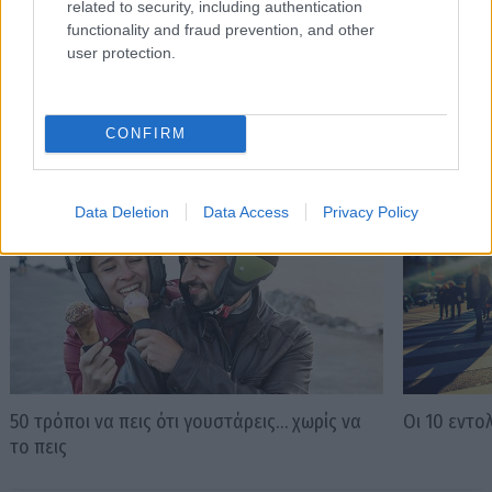
related to security, including authentication
functionality and fraud prevention, and other
user protection.
Διαβάστε επίσης
CONFIRM
Data Deletion
Data Access
Privacy Policy
50 τρόποι να πεις ότι γουστάρεις… χωρίς να
Οι 10 εντο
το πεις