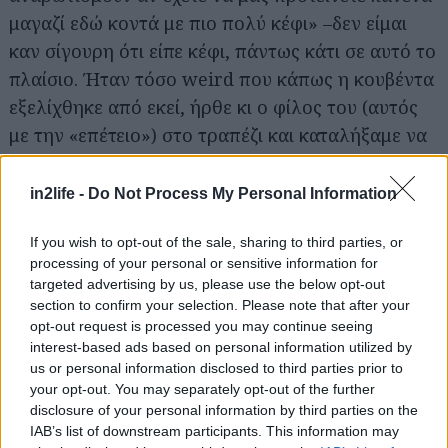
μαγαζί εδώ κοντά με πιο πολύ κέφι» –δεν είμαι
καν σίγουρη ότι είπε κέφι, πάντως κάτι σε αυτό το
πλαίσιο. Ήταν τόσο weird που κάπως η κουβέντα
Αναζήτηση
για...
εξελίχθηκε από εκεί, ήρθε κι ο φίλος του (αυτός
με την «επέτειο») στο τραπέζι και καταλήξαμε να
μιλάμε όλο το βράδυ. Αργότερα μου είπε πως
κάπου είχε διαβάσει ότι αυτή η τακτική –του
in2life -
Do Not Process My Personal Information
πεσίματος που δεν φαίνεται καθόλου για πέσιμο–
If you wish to opt-out of the sale, sharing to third parties, or
πιάνει και σκέφτηκε να την δοκιμάσει. Ήταν
processing of your personal or sensitive information for
σίγουρος ότι θα τους θεωρούσαμε γκέι, με την
targeted advertising by us, please use the below opt-out
όλη ιστορία περί επετείου, οπότε θα έρεε πιο
section to confirm your selection. Please note that after your
opt-out request is processed you may continue seeing
αβίαστα η κουβέντα χωρίς σκέψεις τύπου μου την
interest-based ads based on personal information utilized by
πέφτει/ δεν μου την πέφτει/ μ’ αρέσει/ δεν μ’
us or personal information disclosed to third parties prior to
αρέσει. Και δεν είχε άδικο.
your opt-out. You may separately opt-out of the further
disclosure of your personal information by third parties on the
Μίνα, 31 χρονών
IAB’s list of downstream participants. This information may