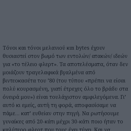
Τόνοι και τόνοι μελανιού και bytes έχουν
θυσιαστεί στον βωμό των εντολών/ ατακών/ ιδεών
για «το τέλειο φλερτ». Τα αποτελέσματα, όταν δεν
μοιάζουν τραγελαφικά βγαλμένα από
βιντεοκασέτα του ’80 (του τύπου «πρέπει να είσαι
πολύ κουρασμένη, γιατί έτρεχες όλο το βράδυ στα
όνειρά μου») είναι τουλάχιστον αμφιλεγόμενα. Γι’
αυτό κι εμείς, αυτή τη φορά, αποφασίσαμε να
πάμε… κατ’ ευθείαν στην πηγή. Να ρωτήσουμε
γυναίκες από 20-κάτι μέχρι 30-κάτι ποιο ήταν το
καλύτερο φλερτ που τους έχει τύχει. Και να