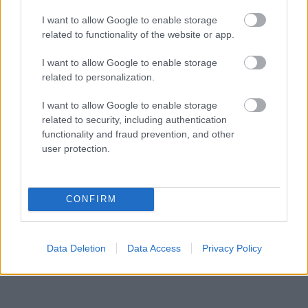
I want to allow Google to enable storage
related to functionality of the website or app.
I want to allow Google to enable storage
related to personalization.
I want to allow Google to enable storage
related to security, including authentication
functionality and fraud prevention, and other
user protection.
«Εγώ είμαι η ανάπηρη, αυτοί είναι οι μ***ες» –
Περδίκι εί
Η Maria Rolls χωρίς φίλτρο
με τον Ho
CONFIRM
Data Deletion
Data Access
Privacy Policy