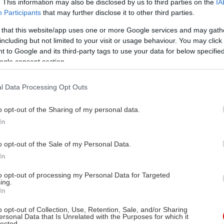
. This information may also be disclosed by us to third parties on the
IA
Participants
that may further disclose it to other third parties.
 that this website/app uses one or more Google services and may gath
including but not limited to your visit or usage behaviour. You may click 
 to Google and its third-party tags to use your data for below specifi
ogle consent section.
l Data Processing Opt Outs
o opt-out of the Sharing of my personal data.
In
o opt-out of the Sale of my Personal Data.
In
to opt-out of processing my Personal Data for Targeted
ing.
In
o opt-out of Collection, Use, Retention, Sale, and/or Sharing
ersonal Data that Is Unrelated with the Purposes for which it
lected.