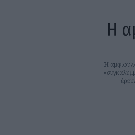
Η α
Η αμφιφυλοφ
«συγκαλυμμ
έρευ