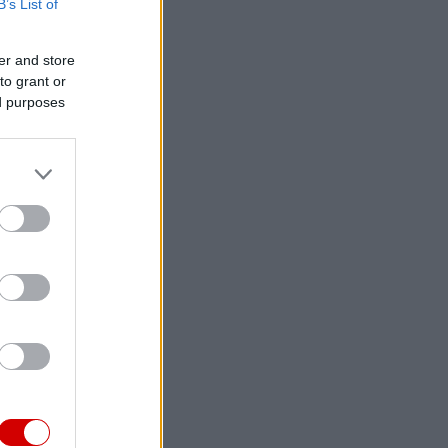
B’s List of
er and store
to grant or
ed purposes