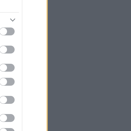
έλεσμα νέας
τόσο απέναντι
 ενδέχεται να
όφιλοι άνδρες
μετείχαν εκατό
 και
πραγματοποιηθεί
ησε
 παρελθόν
φύλο
, και