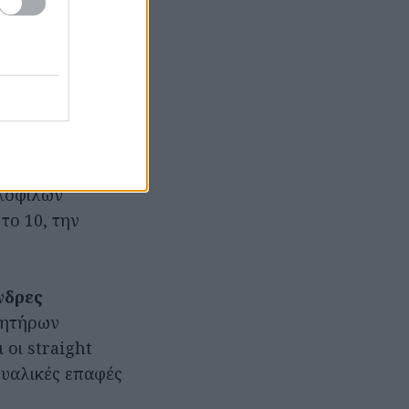
δύο άτομα από
ασιζόταν εν
νο
μό τους.
 στα γεννητικά
κολουθούσαν
λόφιλων
το 10, την
νδρες
θητήρων
 οι straight
ξουαλικές επαφές