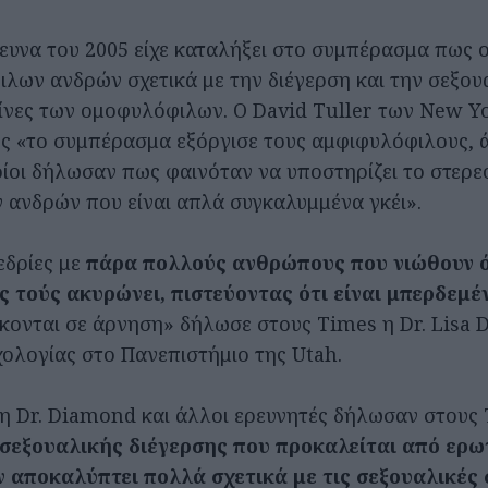
ρευνα του 2005 είχε καταλήξει στο συμπέρασμα πως 
λων ανδρών σχετικά με την διέγερση και την σεξου
είνες των ομοφυλόφιλων. Ο David Tuller των New Y
ς «το συμπέρασμα εξόργισε τους αμφιφυλόφιλους, ά
ποίοι δήλωσαν πως φαινόταν να υποστηρίζει το στερ
ανδρών που είναι απλά συγκαλυμμένα γκέι».
εδρίες με
πάρα πολλούς ανθρώπους που νιώθουν ότ
ς τούς ακυρώνει, πιστεύοντας ότι είναι μπερδεμέ
σκονται σε άρνηση» δήλωσε στους Times η Dr. Lisa
ολογίας στο Πανεπιστήμιο της Utah.
 η Dr. Diamond και άλλοι ερευνητές δήλωσαν στους
 σεξουαλικής διέγερσης που προκαλείται από ερωτ
ν αποκαλύπτει πολλά σχετικά με τις σεξουαλικές 