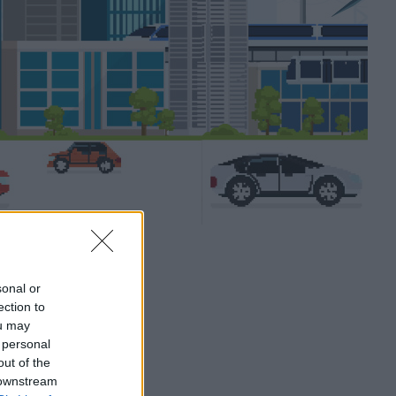
sonal or
ection to
ou may
 personal
out of the
 downstream