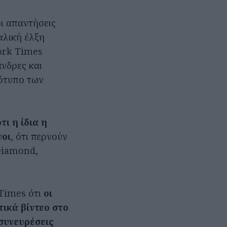
οι απαντήσεις
αλική έλξη
ork Times
νδρες και
εότυπο των
ι η ίδια η
νοι
, ότι περνούν
 Diamond,
 Times ότι
οι
ικά βίντεο στο
συνευρέσεις