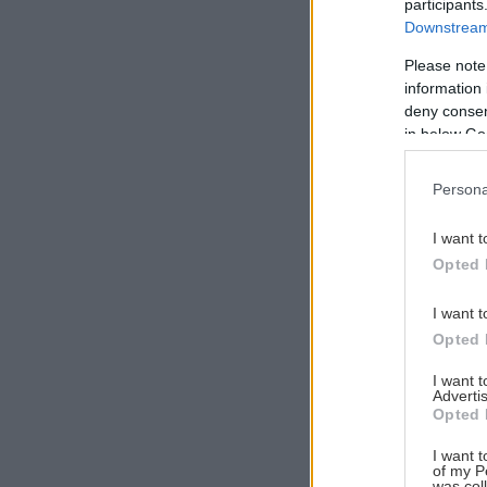
participants
Downstream 
Please note
information 
Αναζήτηση
deny consent
για...
in below Go
Persona
I want t
Opted 
I want t
Opted 
I want 
Advertis
Opted 
I want t
of my P
was col