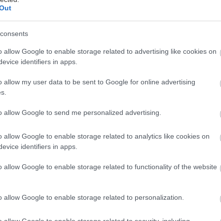
Out
consents
οι άνδρες πιθανότατα δεν θα εκπλαγούν με το αποτ
ιβεβαιώνει πως η σεξουαλική έλξη που αισθάνονται 
o allow Google to enable storage related to advertising like cookies on
evice identifiers in apps.
αι σε γυναίκες είναι πραγματική. Τα ευρήματα, όμως,
ους πιστεύουν ακόμη το στερεότυπο ότι οι αμφιφυλ
o allow my user data to be sent to Google for online advertising
μένα ομοφυλόφιλοι, ή απλά μπερδεμένοι.
s.
to allow Google to send me personalized advertising.
, που διεξήγαγε το Πανεπιστήμιο Northwestern συμ
 περιοχή του Σικάγο: ετεροφυλόφιλοι, ομοφυλόφιλοι
o allow Google to enable storage related to analytics like cookies on
 Σε αντίθεση, όμως, με αντίστοιχη έρευνα που είχε 
evice identifiers in apps.
ά χρόνια από το ίδιο Πανεπιστήμια, αυτή χρησιμοποί
o allow Google to enable storage related to functionality of the website
ιτήρια για να ορίσει την αμφιφυλοφιλία.
o allow Google to enable storage related to personalization.
λοι άνδρες που συμμετείχαν έπρεπε να είχαν στο
υνευρέσεις με τουλάχιστον δύο άτομα από κάθε 
o allow Google to enable storage related to security, including