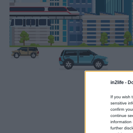
in2life -
Do
If you wish 
sensitive in
confirm you
continue se
information 
further disc