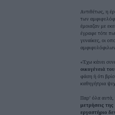
Αντιθέτως, η έ
των αμφιφυλόφι
έμοιαζαν με εκ
έγραφε τότε πω
γυναίκες, οι ο
αμφιφυλόφιλων 
«Έχω κάνει συν
οικογένειά του
φάση ή ότι βρί
καθηγήτρια ψυχ
Παρ’ όλα αυτά,
μετρήσεις της
εργαστήριο δε