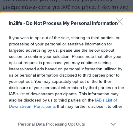
για...
μιλάμε πάνω-κάτω για 50€ τον μήνα. Ε δεν το λες
και αμελητέο ποσό. Δες
εδώ
αναλυτικά τι βλέπεις
σε καθεμιά από τις πλατφόρμες και πόσα
in2life -
Do Not Process My Personal Information
πληρώνεις, διάλεξε μία και βάλε τις υπόλοιπες σε
If you wish to opt-out of the sale, sharing to third parties, or
παύση –όλες διαθέτουν λειτουργία παύσης, για
processing of your personal or sensitive information for
τους 2-3 μήνες που θέλεις να εξοικονομήσεις
targeted advertising by us, please use the below opt-out
λεφτά ή που (ω μη γένοιτο) σταματάς να έχεις
section to confirm your selection. Please note that after your
opt-out request is processed you may continue seeing
έσοδα. Όποτε θέλεις επιστρέφεις, no questions
interest-based ads based on personal information utilized by
asked που (ξανα)λέγαμε και στο χωριό.
us or personal information disclosed to third parties prior to
your opt-out. You may separately opt-out of the further
disclosure of your personal information by third parties on the
IAB’s list of downstream participants. This information may
also be disclosed by us to third parties on the
IAB’s List of
Downstream Participants
that may further disclose it to other
third parties.
Please note that this website/app uses one or more Google
Personal Data Processing Opt Outs
services and may gather and store information including but