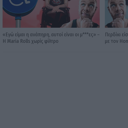
«Εγώ είμαι η ανάπηρη, αυτοί είναι οι μ***ες» –
Περδίκι εί
Η Maria Rolls χωρίς φίλτρο
με τον Ho