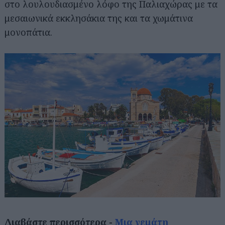
στο λουλουδιασμένο λόφο της Παλιαχώρας με τα
μεσαιωνικά εκκλησάκια της και τα χωμάτινα
μονοπάτια.
Διαβάστε περισσότερα -
Μια γεμάτη
Αναζήτηση