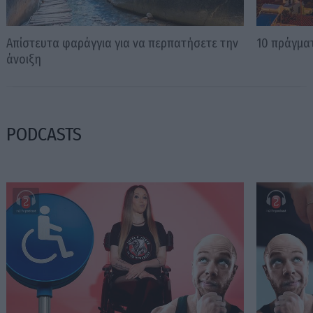
Απίστευτα φαράγγια για να περπατήσετε την
10 πράγματ
άνοιξη
PODCASTS