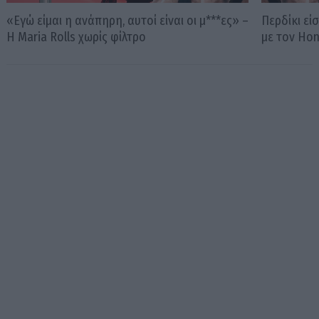
«Εγώ είμαι η ανάπηρη, αυτοί είναι οι μ***ες» –
Περδίκι εί
Η Maria Rolls χωρίς φίλτρο
με τον Ho