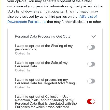
your opt-out. You may separately opt-out of the further
μυαλό του όταν αναφέρεται στις Κυκλάδες. Κι
disclosure of your personal information by third parties on the
IAB’s list of downstream participants. This information may
όμως, η Άνδρος είναι ακριβώς αυτό: Χωρίς να
also be disclosed by us to third parties on the
IAB’s List of
απαρνείται στο ελάχιστο τον κυκλαδίτικο
Downstream Participants
that may further disclose it to other
χαρακτήρα της –έχει άλλωστε μια υπέροχα
third parties.
γαλανόλευκη Χώρα, με πλακόστρωτα σοκάκια και
Please note that this website/app uses one or more Google
Personal Data Processing Opt Outs
επιβλητικά αρχοντικά– σε γοητεύει (και) με
services and may gather and store information including but
not limited to your visit or usage behaviour. You may click to
I want to opt-out of the Sharing of my
διαδρομές σε φόντο πράσινο, στα μονοπάτια και
personal data.
grant or deny consent to Google and its third-party tags to
τους δρόμους που συνδέουν μεταξύ τους τα
Opted In
use your data for below specified purposes in below Google
πανέμορφα χωριά της. Για να συμπληρωθεί το
consent section.
I want to opt-out of the Sale of my
Personal Data.
πακέτο της… καλοκαιρινής πρόβας, έχει και
Opted In
υπέροχες αμμουδιές για να λιαστείτε ή να
I want to opt-out of processing my
επιχειρήσετε τα πρώτα σας πλατσουρίσματα. Το
Personal Data for Targeted Advertising.
εισιτήριο έχει 19€ one way, με το τελευταίο
Opted In
δρομολόγιο να αναχωρεί από τη Ραφήνα
I want to opt-out of Collection, Use,
Retention, Sale, and/or Sharing of my
Παρασκευές στις 17.30 και να επιστρέφει από την
Personal Data that Is Unrelated with the
Purposes for which it was collected.
Άνδρο Κυριακές στις 19.00.