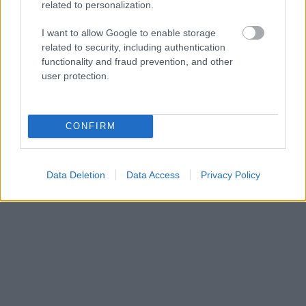
Δωμάτιο με θέα:
Στη Χώρα, στα περιποιημένα
related to personalization.
δωμάτια του
Vassiliki Studios
(46€ το δίκλινο
I want to allow Google to enable storage
στούντιο). Στους (τέλειους την άνοιξη) Μαίνητες,
related to security, including authentication
στις φανταστικές μεζονέτες του
Μαινάδες
(60€ η
functionality and fraud prevention, and other
user protection.
μεζονέτα 4 ατόμων). Στο σούπερ low budget
Μπατσί, στον
Ξενώνα Άδωνις
(από 25€ το
δίκλινο).
CONFIRM
Data Deletion
Data Access
Privacy Policy