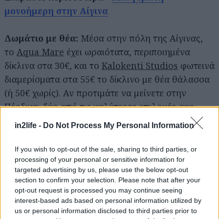
για...
μονοήμερη στην Αίγινα
Δωμάτιο με θέα:
Μέσα στην πόλη της Αίγινας,
το
Aqua Mare
έχει ωραιότατα, περιποιημένα
δίκλινα στα 30€, και το
Kalokenti Studios
φωτεινά
διαμερίσματα στα 55€ το δίκλινο με θέα θάλασσα
(ή 50€ χωρίς). Αν προτιμάτε να μείνετε στην
Πέρδικα, δύο από τις καλύτερες επιλογές σας
είναι τα
Alvi Studios
(38€ το δίκλινο) και
Perdika
in2life -
Do Not Process My Personal Information
Mare
(30€ το δίκλινο).
If you wish to opt-out of the sale, sharing to third parties, or
processing of your personal or sensitive information for
Οι Κυκλάδες στην πιο πράσινη εκδοχή τους,
targeted advertising by us, please use the below opt-out
στην Άνδρο
section to confirm your selection. Please note that after your
opt-out request is processed you may continue seeing
interest-based ads based on personal information utilized by
Μια ενδοχώρα με τρεχούμενα νερά δεν είναι
us or personal information disclosed to third parties prior to
ακριβώς αυτό που έχει ο μέσος Αθηναίος στο